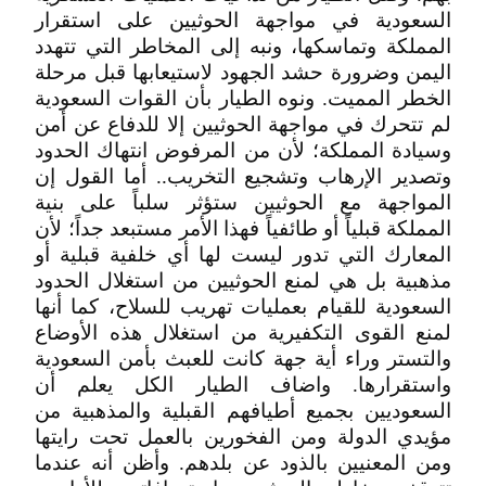
السعودية في مواجهة الحوثيين على استقرار
المملكة وتماسكها، ونبه إلى المخاطر التي تتهدد
اليمن وضرورة حشد الجهود لاستيعابها قبل مرحلة
الخطر المميت. ونوه الطيار بأن القوات السعودية
لم تتحرك في مواجهة الحوثيين إلا للدفاع عن أمن
وسيادة المملكة؛ لأن من المرفوض انتهاك الحدود
وتصدير الإرهاب وتشجيع التخريب.. أما القول إن
المواجهة مع الحوثيين ستؤثر سلباً على بنية
المملكة قبلياً أو طائفياً فهذا الأمر مستبعد جداً؛ لأن
المعارك التي تدور ليست لها أي خلفية قبلية أو
مذهبية بل هي لمنع الحوثيين من استغلال الحدود
السعودية للقيام بعمليات تهريب للسلاح، كما أنها
لمنع القوى التكفيرية من استغلال هذه الأوضاع
والتستر وراء أية جهة كانت للعبث بأمن السعودية
واستقرارها. واضاف الطيار الكل يعلم أن
السعوديين بجميع أطيافهم القبلية والمذهبية من
مؤيدي الدولة ومن الفخورين بالعمل تحت رايتها
ومن المعنيين بالذود عن بلدهم. وأظن أنه عندما