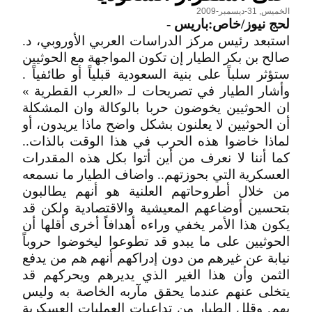
الخميس, 31-ديسمبر-2009
لحج نيوز/خاص:باريس
-
استبعد رئيس مركز الدراسات العربي الأوروبي، د.
صالح بن بكر الطيار إن تكون المواجهة مع الحوثيين
ستؤثر سلباً على بنية السعودية قبلياً أو طائفياً .
وأشار الطيار في تصريحات لـ «العرب القطرية »
ان الحوثيين يخوضون حربا بالوكالة وان المشكلة
أن الحوثيين لا يعلنون بشكل واضح ماذا يريدون، أو
لماذا خاضوا هذه الحرب في هذا الوقت بالذات..
كما أننا لا نعرف من أين أتوا بكل هذه المقدرات
العسكرية التي بحوزتهم.. واضاف الطيار ما نسمعه
من خلال أطروحاتهم العلنية هو أنهم يطالبون
بتحسين أوضاعهم المعيشية والاقتصادية ولكن قد
يكون هذا الأمر يخفي وراءه أهدافاً أخرى أقلها أن
الحوثيين على ما يبدو قد تطوعوا ليخوضوا حروباً
نيابة عن غيرهم من دون إدراكهم أنهم هم من يدفع
الثمن وأن هذا الغير الذي يديرهم ويحركهم قد
يتخلى عنهم عندما يحقق مآربه الخاصة به وليس
بهم. وقلل الطيار من تداعيات العمليات العسكرية