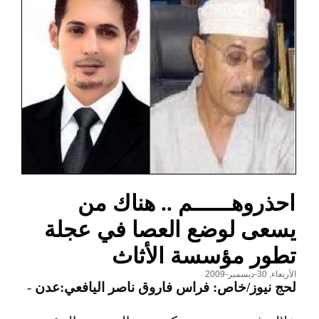
احذروهــــــم .. هناك من
يسعى لوضع العصا في عجلة
تطور مؤسسة الأثاث
الأربعاء, 30-ديسمبر-2009
لحج نيوز/خاص: فراس فاروق ناصر اليافعي:عدن
-