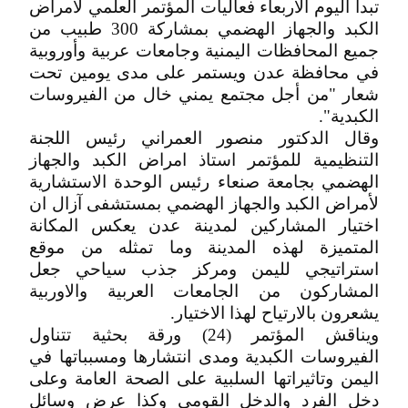
تبدأ اليوم الاربعاء فعاليات المؤتمر العلمي لأمراض
الكبد والجهاز الهضمي بمشاركة 300 طبيب من
جميع المحافظات اليمنية وجامعات عربية وأوروبية
في محافظة عدن ويستمر على مدى يومين تحت
شعار "من أجل مجتمع يمني خال من الفيروسات
الكبدية".
وقال الدكتور منصور العمراني رئيس اللجنة
التنظيمية للمؤتمر استاذ امراض الكبد والجهاز
الهضمي بجامعة صنعاء رئيس الوحدة الاستشارية
لأمراض الكبد والجهاز الهضمي بمستشفى آزال ان
اختيار المشاركين لمدينة عدن يعكس المكانة
المتميزة لهذه المدينة وما تمثله من موقع
استراتيجي لليمن ومركز جذب سياحي جعل
المشاركون من الجامعات العربية والاوربية
يشعرون بالارتياح لهذا الاختيار.
ويناقش المؤتمر (24) ورقة بحثية تتناول
الفيروسات الكبدية ومدى انتشارها ومسبباتها في
اليمن وتاثيراتها السلبية على الصحة العامة وعلى
دخل الفرد والدخل القومي وكذا عرض وسائل