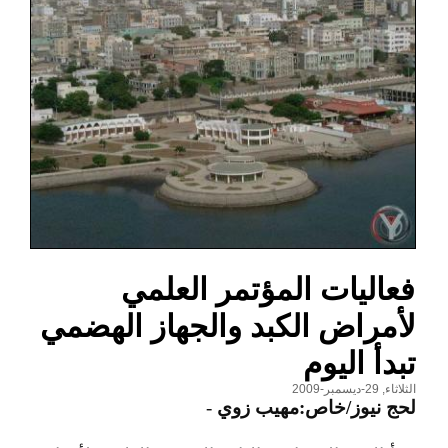
فعاليات المؤتمر العلمي
لأمراض الكبد والجهاز الهضمي
تبدأ اليوم
الثلاثاء, 29-ديسمبر-2009
لحج نيوز/خاص:مهيب زوي
-