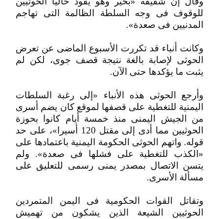
وقال إن شقيقه «بخير وهو يقود حاليا الحوثيين
للوقوف فى وجه السلطة الظالمة التى تهاجم
المدنيين فى صعدة».
وكانت أنباء قد تكررت الأسبوع الماضى عن تعرض
الحوثى لإصابة بالغة نتيجة قصف جوى، لكن لم
يثبت ما يؤكدها حتى الآن.
وأرجع الحوثى هذه الأنباء «إلى رغبة السلطات
اليمنية للتغطية على قصفها لموقع كان يضم أسرى
من الجيش اليمنى منذ خمسة أيام كانوا بحوزة
الحوثيين مما أدى إلى مقتل 120 أسيرا»، على حد
قوله. واتهم الحوثى الحكومة اليمنية باعتمادها على
«الكذب للتغطية على فشلها فى صعدة». ولم
يتسن الاتصال بمصدر يمنى رسمى للتعليق على
مسألة الأسرى.
وتقاتل القوات الحكومية فى اليمن المتمردين
الحوثيين الشيعة الذين يشكون من تهميش