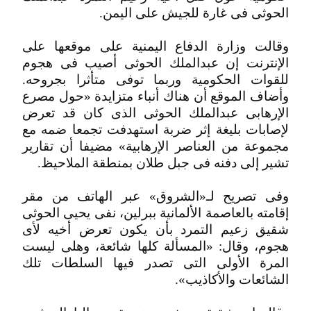
الحوثى فى غارة للجيش على اليمن.
وقالت وزارة الدفاع اليمنية على موقعها على
الإنترنت إن عبدالملك الحوثى أصيب فى هجوم
للقوات الحكومية وربما توفى متأثرا بجروحه.
وأضاف الموقع أن هناك أنباء متزايدة «حول مصرع
الإرهابى عبدالملك الحوثى الذى كان قد تعرض
لإصابات بليغة إثر ضربة استهدفت تجمعا ضمه مع
مجموعة من العناصر الإرهابية» مضيفا أن تقارير
تشير إلى دفنه فى جبل طلان بمنطقة الملاحيظ.
وفى تصريح لـ«الشروق» عبر الهاتف من مقر
إقامته بالعاصمة الألمانية ببرلين، نفى يحيى الحوثى
شقيق زعيم التمرد بأن يكون تعرض أخيه لأى
هجوم، وقال: «المسألة كلها شائعة، وهلى ليست
المرة الأولى التى تصدر فيها السلطات تلك
الشائعات والأكاذيب».