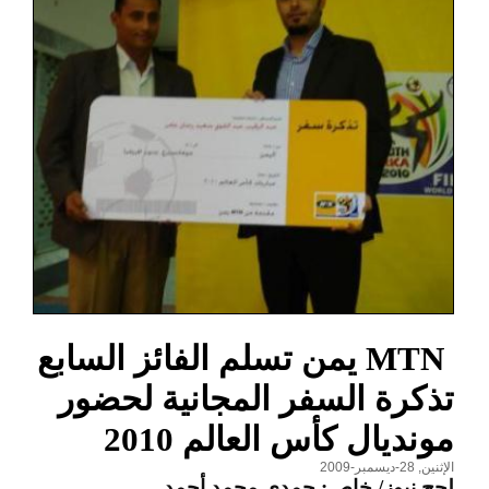
MTN ‎‏ يمن تسلم الفائز السابع
تذكرة السفر المجانية لحضور
مونديال كأس العالم 2010
الإثنين, 28-ديسمبر-2009
لحج نيوز/ خاص: حمدي محمد أحمد
-