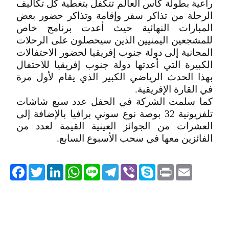
راعية بطولة كأس العالم تتكفل بتغطية كل تكاليف
الرحلة من تذاكر سفر وإقامة وتذاكر حضور بعض
المبارات النهائية حيث أعدت برنامج خاص
للمشجعين اليمنيين الذين سيحصلون على الرحلات
المجانية إلى دولة جنوب إفريقيا لحضور الاحتفالات
الكبيرة التي أعدتها دولة جنوب إفريقيا للاحتفال
بهذا الحدث الرياضي الكبير الذي يقام لأول مرة
في القارة الإفريقية.
كما سلمت الشركة في الحفل عدد سبع شاشات
تلفزيونية 32 بوصة نوع سوني برافيا بالإضافة إلى
العشرات من الجوائز العينية القيمة لعدد من
الفائزين معها في سحب الأسبوع السابع.
acebook
Twitter
LinkedIn
WhatsApp
Line
Telegram
Viber
Skype
Print
Email