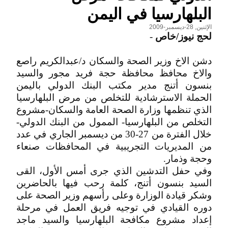
البلهارسيا في اليمن
الإثنين, 28-ديسمبر-2009
لحج نيوز/خاص
-
دشن الاخ وزير الصحة والسكان د/عبدالكريم راصع
والاخ محافظ محافظة حجة فريد مجور والسيد
بنسون أتنج مدير مكتب البنك الدولي باليمن
الحملة الاسترشادية للتخلص من مرض البلهارسيا
الذي تنظمها وزارة الصحة العامة والسكان-مشروع
التخلص من البلهارسيا- الممول من البنك الدولي-
خلال الفترة من 27-30 من ديسمبر الجاري في عدد
من المديريات التجريبية في المحافظات صنعاء
وحجة وذمار.
وفي حفل التدشين الذي جرى أمس الأول، القى
السيد بنسون أتنج، كلمة رحب فيها بالحاضرين
وشكر قيادة الوزارة وعلى رأسهم وزير الصحة على
دوره القيادي في توجيه فريق العمل في مرحلة
إعداد مشروع مكافحة البلهارسيا والسيد ماجد