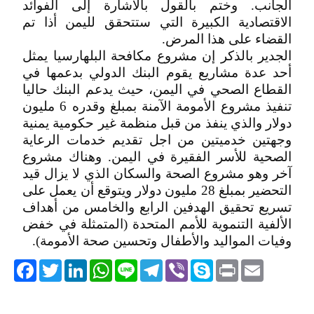
الجانب. وختم بالقول بالاشارة إلى الفوائد
الاقتصادية الكبيرة التي ستتحقق لليمن أذا تم
القضاء على هذا المرض.
الجدير بالذكر إن مشروع مكافحة البلهارسيا يمثل
أحد عدة مشاريع يقوم البنك الدولي بدعمها في
القطاع الصحي في اليمن، حيث يدعم البنك حاليا
تنفيذ مشروع الأمومة الآمنة بمبلغ وقدره 6 مليون
دولار والذي ينفذ من قبل منظمة غير حكومية يمنية
وجهتين خدميتين من اجل تقديم خدمات الرعاية
الصحية للأسر الفقيرة في اليمن. وهناك مشروع
آخر وهو مشروع الصحة والسكان الذي لا يزال قيد
التحضير بمبلغ 28 مليون دولار ويتوقع أن يعمل على
تسريع تحقيق الهدفين الرابع والخامس من أهداف
الألفية التنموية للأمم المتحدة (المتمثلة في خفض
وفيات المواليد والأطفال وتحسين صحة الأمومة).
acebook
Twitter
LinkedIn
WhatsApp
Line
Telegram
Viber
Skype
Print
Email