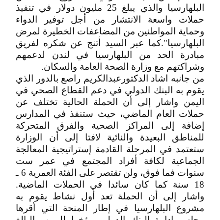
البلهارسيا والذي يبلغ 25 مليون دولار في تنفيذ
حملات واسعة الانتشار من أجل توفير الدواء
وحماية المواطنين من المضاعفات الخطيرة لمرض
البلهارسيا".كما عبر السيد أتنج عن شكره لفريق
مبادرة الحد من البلهارسيا في لندن لدعمهم
وشراكتهم مع وزارة الصحة العامة والسكان.
من جانبه اشاد الدكتورعبدالكريم راصع بالدور الذي
يقوم به البنك الدولي في دعم القطاع الصحي في
اليمن واشار إلى أن الحملة الحالية تختلف عن
حملات العام الماضي، حيث ستنفذ في المدارس
إضافة إلى المراكز الصحية والفرق المتحركة
للمناطق البعيدة والنائية لافتا إلى أن الوزارة
ستعتمد في المرحلة القادمة إستراتيجية المعالجة
الجماعية لكافة أفراد المجتمع في عمر ست
سنوات فما فوق، ولن تقتصر على الفئة العمرية 6 ـ
18 سنة كما كان سائدا في الحملات الماضية.
واشار إلى أن الحملة تعد أول نشاط يقوم به
مشروع البلهارسيا في إطار المنحة التي أقرها
مجلس إدارة البنك الدولي مؤخرا لليمن والبالغ