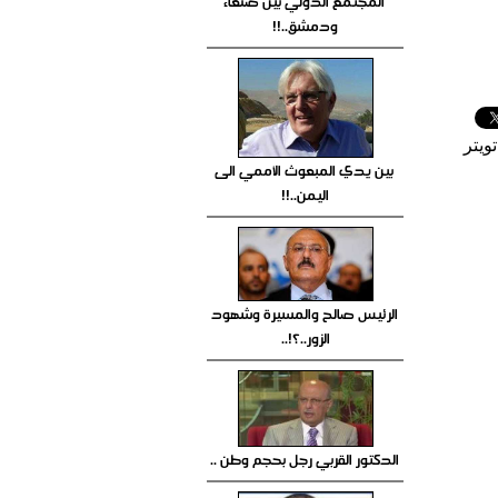
المجتمع الدولي بين صنعاء
ودمشق..!!
ويتر
بين يدي المبعوث الأممي الى
اليمن..!!
الرئيس صالح والمسيرة وشهود
الزور..؟!..
الدكتور القربي رجل بحجم وطن ..