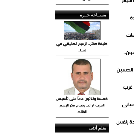
اليوم
مســاحة حــرة
ة
ضات
خليفة حفتر.. الزعيم الحقيقي في
ليبيا..
ون..
 الحسين
 غرب
خمسة وثلاثون عاماً على تأسيس
صباني
الحزب الرائد ونجاح فكر الزعيم
القائد
ة بنفس
بقلم أنثى