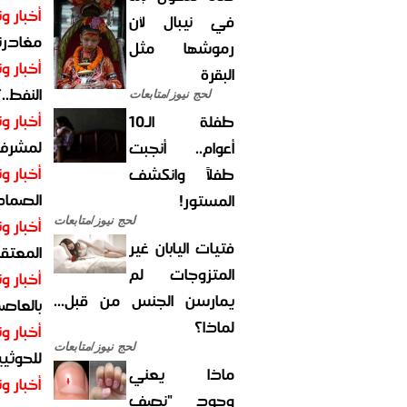
أخبار وت
في نيبال لأن
مغادرت
رموشها مثل
أخبار وت
البقرة
النفط..
لحج نيوز/متابعات
أخبار وت
طفلة الـ10
لمشرف 
أعوام.. أنجبت
أخبار وت
طفلاً وانكشف
الصماد.
المستور!
أخبار وت
لحج نيوز/متابعات
فتيات اليابان غير
المعتقل
المتزوجات لم
أخبار وت
يمارسن الجنس من قبل...
بالعاص
لماذا؟
أخبار وت
لحج نيوز/متابعات
للحوثيي
ماذا يعني
أخبار وت
وجود "نصف