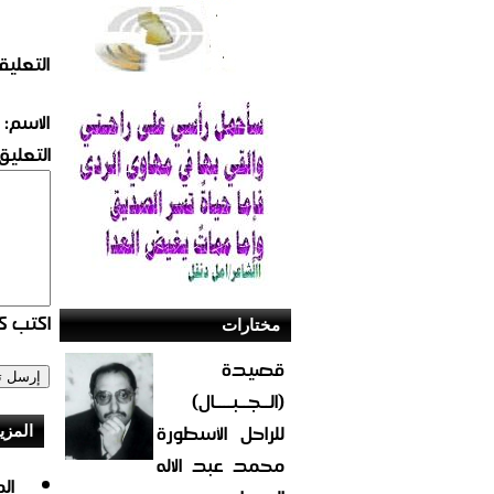
التعليق
الاسم:
التعليق:
اكتب كو
مختارات
قصيدة
(الــجــبــــال)
للراحل الأسطورة
المزي
محمد عبد الاله
ال