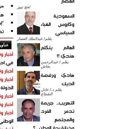
العصار
«ش
لحج نيوز
هك
السعودية
"إ
وكابوس الغباء
تد
السياسي
بقلم/ عبدالملك العصار
عناوي
العالم يتكلم
أخبار وت
هندي !!
في احيا
بقلم / عبدالرحمن
بجاش
أخبار وت
هادي ورقصة
أخبار وت
الديك
الدولة
بقلم د./ عادل
أخبار وت
الشجاع
التهريب.. جريمة
أخبار وت
تدمر الفرد
أخبار وت
والمجتمع
الوطني 
وخيانة بحق الوطن ..؟