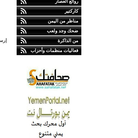
روائع العصار
كاركتير
مناظر من اليمن
ضحك وجد ولعب
إرس
من الذاكرة
فعاليات منظمات وأحزاب