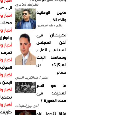
أخبار وت
بقلم/طه العامري
الى صنع
مابين الوطنية
أخبار وت
والخيانة ..
مطالب أ
بقلم / طه عزالدين
أخبار وت
نصيحتان في
وفوارق
أذن المجلس
أخبار وت
السياسي الأعلى
تعرف عل
ومحافظ البنك
أخبار وت
المركزي بن
الحوثية 
همام
أخبار وت
بقلم / عبدالكريم المدي
اليمن 
ما هو السر
أخبار وت
المخيف في
تصفيات
هذه الصورة ؟
أخبار وت
لحج نيوز/متابعات
طريقة 
فتاة تتحول لإله