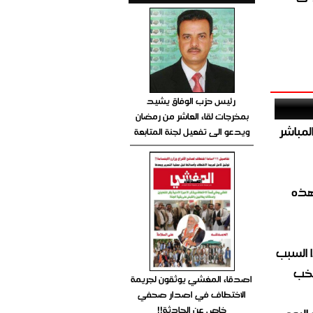
رئيس حزب الوفاق يشيد
بمخرجات لقاء العاشر من رمضان
صيص 54 لبيع الغاز المباشر
ويدعو الى تفعيل لجنة المتابعة
هذه
 السبب
تخب
اصدقاء المغشي يوثقون لجريمة
الاختطاف في اصدار صحفي
خاص عن الحادثة!!