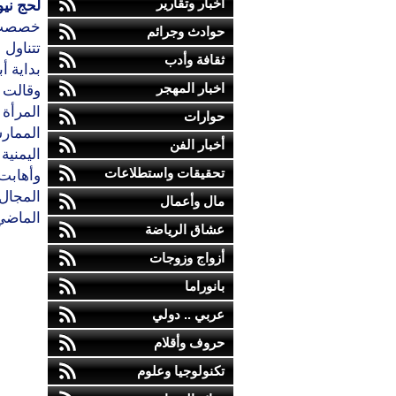
أخبار وتقارير
لحج نيو
حوادث وجرائم
تتناول 
ثقافة وأدب
بداية أبر
اخبار المهجر
وقالت 
المرأة 
حوارات
الممار
أخبار الفن
اليمنية 
تحقيقات واستطلاعات
وأهابت
المجال 
مال وأعمال
الماضي
عشاق الرياضة
أزواج وزوجات
بانوراما
عربي .. دولي
حروف وأقلام
تكنولوجيا وعلوم