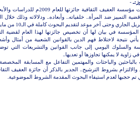
ز:ـ
-
خصصت مؤسسة العفيف الثقافية جائزتها للعام 2009م 
قضية التمييز ضد المرأة.. خلفياته.. وأبعاده.. ودلالاته وذلك خلال ا
يل الجاري وحتى آخر موعد لتقديم البحوث كاملة في الـ10 من مايو القادم.
المؤسسة في بيان لها أن تخصيص جائزتها لهذا العام لقضية الت
يأتي نتيجة لاختلاط فهم الدين بالقوانين الشعبية من أمثال وأشعا
سة والسلوك اليومي إلى جانب القوانين والتشريعات التي توضع
في زاوية لا يمكنها تجاوزها أو تعديها..
 بالباحثين والباحثات والمهتمين التفاعل مع المسابقة المخصصة
والالتزام بشروط الترشيح.. الجدير بالذكر أن جائزة العفيف الثقاف
 تم حجبها لعدم استيفاء البحوث المقدمة الشروط الموضوعية.