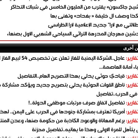
يخ جاكسون» يقترب من المليون الخامس في شباك التذاكر
ذا وصف آل خليفة « بغداد» وتغنى بها
طلالتي مع لارا" جديد الإعلامية لارا الظراسي
شين مهرجان المدرهة التراثي السياحي الشعبي الأول بصنعاء
ن أخرى
قارير:
عاجل..الشركة اليمنية للغاز تعلن عن تخ
ء أمانة العاصمة...
قارير:
قيادي حوثي يدلي بهذا التصريح الهام..التفاصيل
قارير:
ناطق القوات الحوثية يدلي بتصريح جديد ويؤكد مشاركة 
 في الحرب..تفاصيل
قارير:
تفاصيل اتفاق صرف مرتبات موظفي الدولة..!
قارير:
أمريكا تعترف بمشاركة جنودها في الحرب على اليمن.. لهذا
قارير:
برغم المعاناة والوعود الكاذبة من حكومة صنعاء وعدن المن
يتأهل للمرة الاولى وهذا ما يعانيه..تفاصيل محزنة