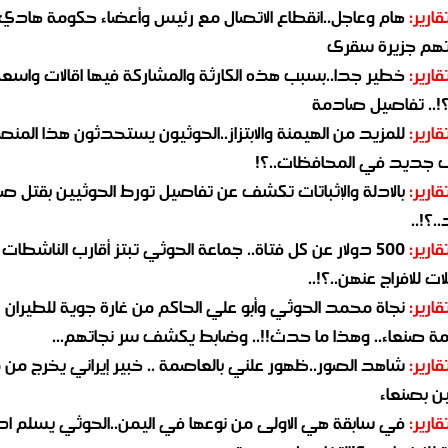
قارير:
هام وعاجل..انقطاع الاتصال مع رئيس وأعضاء حكومة هادي
هم جزيرة سقرى
قارير:
خطير جدا..بسبب هذه الكارثة والمشاركة فيها اقالات واسع
؟!.. تفاصيل صادمة
قارير:
للمزيد من الهيمنة والابتزاز..الحوثيون يستحدثون هذا المن
جديد في المحافظات..؟!
قارير:
بالادلة والإثباتات تكشف عن تفاصيل تورط الحوثيين بقتل صا
.؟!..
قارير:
500 دولار عن كل فتاة.. جماعة الحوثي تبتز أقارب الناشطات
ات للافراج عنهن..؟!..
قارير:
نجاة محمد الحوثي وأبو علي الحاكم من غارة جوية للطيران
مة صنعاء.. وهذا ما حدث!!.. وضابط يكشف سر نجاتهم...
قارير:
شاهد الصور..ظهور علني بالعاصمة .. خبير إيراني يخرج من 
ن بصنعاء
قارير:
في سابقة هي الاولى من نوعها في اليمن..الحوثي يسلم ادو