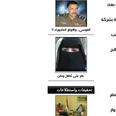
 بعد
ة بشركة
القوسي.. والابواق الماجورة..!!
صب
لح
عابر على أطلال وطن
تحقيقات واستطلاعات
مقر
ار