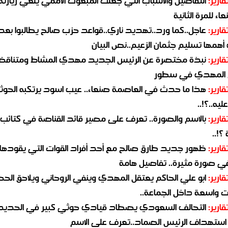
قارير:
التفاصيل والاسباب التي جعلت المبعوث الأممي يلغي زيارته 
اء للمرة الثانية
قارير:
عاجل..كما ورد..تهديد ناري..قواعد حزب صالح يطالبوا بعد
همها تسليم جثمان الزعيم..نص البيان
قارير:
نبذة مختصرة عن الرئيس الجديد مهدي المشاط ومتناق
 المهدي في سطور
قارير:
هذا ما حدث في العاصمة صنعاء.. عيب اسود يرتكبه الحوثي
يه..؟!..
قارير:
بالاسم والصورة.. تعرف على مصير قائد القناصة في كتائب
؟!..
قارير:
ظهور جديد طارق صالح مع أحد أفراد القوات التي يقودها
في صورة مثيرة.. تفاصيل هامة
قارير:
ابو علي الحاكم يعتقل المهدي وينفي الروحاني ويلاحق الح
 واسعة داخل الجماعة..
قارير:
التحالف السعودي يصطاد قيادي حوثي كبير في الحديد
استهداف الرئيس الصماد..تعرف على الاسم