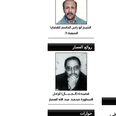
الشيخ أبو راس الحاسم للقضايا
الصعبة.!!.
روائع العصار
قصيدة (الــجــبــــال) للراحل
الأسطورة محمد عبد الاله العصار
ولى
حوارات