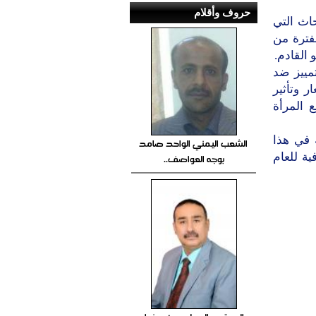
حروف وأقلام
للدراسات والأبحاث التي
لفترة من
مييز ضد
ر وتأثير
 المرأة
 في هذا
الشعب اليمني الواحد صامد
ية للعام
بوجه العواصف..