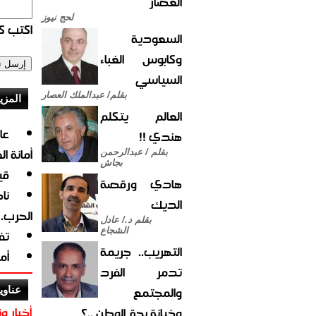
العصار
لحج نيوز
اكتب كو
السعودية
وكابوس الغباء
السياسي
بقلم/ عبدالملك العصار
المزي
العالم يتكلم
هندي !!
أمانة ا
بقلم / عبدالرحمن
بجاش
قي
هادي ورقصة
نا
الديك
الحرب.
بقلم د./ عادل
الشجاع
تف
التهريب.. جريمة
أم
تدمر الفرد
والمجتمع
عناوي
أخبار وت
وخيانة بحق الوطن ..؟