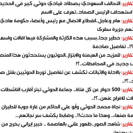
قارير:
التحالف السعودي يصطاد قيادي حوثي كبير في الحديد
استهداف الرئيس الصماد..تعرف على الاسم
قارير:
هام وعاجل..انقطاع الاتصال مع رئيس وأعضاء حكومة هادي
هم جزيرة سقرى
قارير:
خطير جدا..بسبب هذه الكارثة والمشاركة فيها اقالات واسع
؟!.. تفاصيل صادمة
قارير:
للمزيد من الهيمنة والابتزاز..الحوثيون يستحدثون هذا المن
جديد في المحافظات..؟!
قارير:
بالادلة والإثباتات تكشف عن تفاصيل تورط الحوثيين بقتل صا
.؟!..
قارير:
500 دولار عن كل فتاة.. جماعة الحوثي تبتز أقارب الناشطات
ات للافراج عنهن..؟!..
قارير:
نجاة محمد الحوثي وأبو علي الحاكم من غارة جوية للطيران
مة صنعاء.. وهذا ما حدث!!.. وضابط يكشف سر نجاتهم...
قارير:
شاهد الصور..ظهور علني بالعاصمة .. خبير إيراني يخرج من 
ن بصنعاء