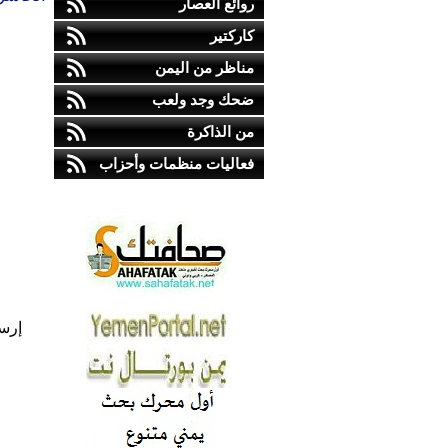
روائع العصار
كاركتير
مناظر من اليمن
ضحك وجد ولعب
من الذاكرة
فعاليات منظمات وأحزاب
إرس