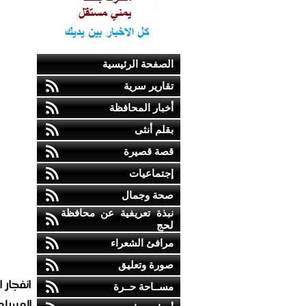
الصفحة الرئيسية
تقارير سرية
أخبار المحافظة
بقلم أنثى
قصة قصيرة
إجتماعيات
صحة وجمال
نبذة تعريفية عن محافظة
لحج
مرافئ الشعراء
صورة وتعليق
انفجار
مســاحة حــرة
المسلم