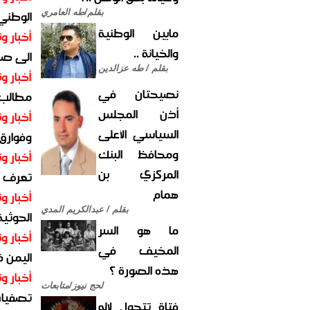
الوطني 
بقلم/طه العامري
مابين الوطنية
أخبار وت
والخيانة ..
الى صنع
بقلم / طه عزالدين
أخبار وت
نصيحتان في
مطالب أ
أذن المجلس
أخبار وت
السياسي الأعلى
وفوارق
ومحافظ البنك
أخبار وت
المركزي بن
تعرف عل
همام
أخبار وت
بقلم / عبدالكريم المدي
الحوثية 
ما هو السر
أخبار وت
المخيف في
اليمن 
هذه الصورة ؟
أخبار وت
لحج نيوز/متابعات
تصفيات
فتاة تتحول لإله