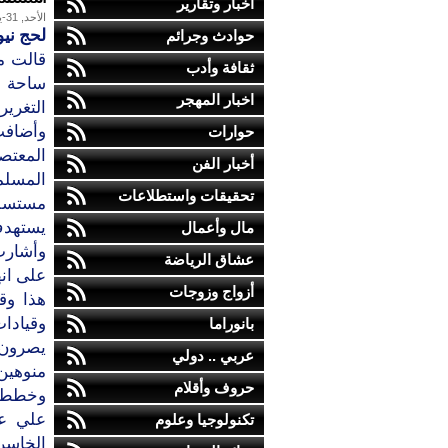
أخبار وتقارير
الأحد, 31-يوليو-2011
لحج ني
حوادث وجرائم
قالت م
ثقافة وأدب
ساحة ا
اخبار المهجر
التغرير.
وأضافت
حوارات
المعتص
أخبار الفن
المسلم
تحقيقات واستطلاعات
مستسلم
يستهدف
مال وأعمال
وأشارت
عشاق الرياضة
على انه
أزواج وزوجات
هذا وق
وقيادات
بانوراما
يصرون ع
عربي .. دولي
منوهين
حروف وأقلام
وخططوا 
علي عب
تكنولوجيا وعلوم
الخاسر