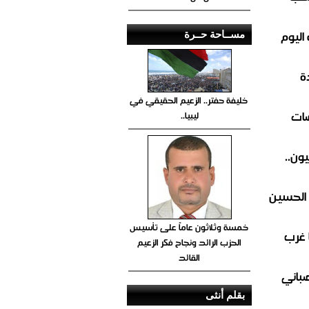
اليوم
مســاحة حــرة
ة
خليفة حفتر.. الزعيم الحقيقي في
ضات
ليبيا..
ون..
 الحسين
خمسة وثلاثون عاماً على تأسيس
 غرب
الحزب الرائد ونجاح فكر الزعيم
القائد
صباني
بقلم أنثى