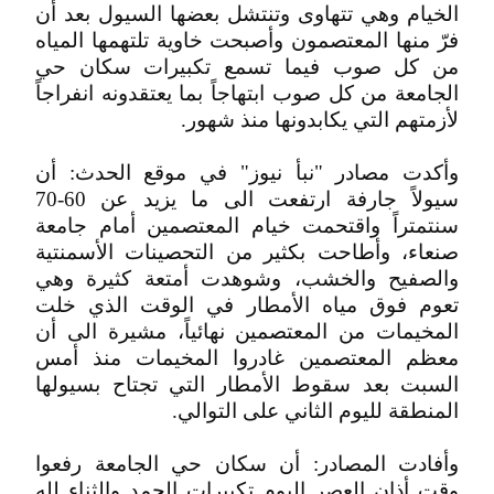
الخيام وهي تتهاوى وتنتشل بعضها السيول بعد أن
فرّ منها المعتصمون وأصبحت خاوية تلتهمها المياه
من كل صوب فيما تسمع تكبيرات سكان حي
الجامعة من كل صوب ابتهاجاً بما يعتقدونه انفراجاً
لأزمتهم التي يكابدونها منذ شهور.
وأكدت مصادر "نبأ نيوز" في موقع الحدث: أن
سيولاً جارفة ارتفعت الى ما يزيد عن 60-70
سنتمتراً واقتحمت خيام المعتصمين أمام جامعة
صنعاء، وأطاحت بكثير من التحصينات الأسمنتية
والصفيح والخشب، وشوهدت أمتعة كثيرة وهي
تعوم فوق مياه الأمطار في الوقت الذي خلت
المخيمات من المعتصمين نهائياً، مشيرة الى أن
معظم المعتصمين غادروا المخيمات منذ أمس
السبت بعد سقوط الأمطار التي تجتاح بسيولها
المنطقة لليوم الثاني على التوالي.
وأفادت المصادر: أن سكان حي الجامعة رفعوا
وقت أذان العصر اليوم تكبيرات الحمد والثناء لله