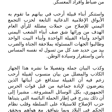
من ضباط وأفراد المعسكر.
واستنكر أبناء قبيلة أرحب في بيانهم ما تقوم به
الأبواق الإعلامية الدعائية التابعة لحزب التجمع
اليمني للإصلاح من حملات مضللة للرأي العام
الهدف من ورائها شق صف أبناء الشعب اليمني
الواحد وأبناء القبيلة الواحدة وأبناء البيت الواحد
وطالبوا الجهات المسئولة بملاحقة الجناة والضرب
بيد من حديد ضد كل من تسول له نفسه المساس
بأمن واستقرار وسيادة الوطن.
وكذب البيان جملة وتفصيلا ما نشره هذا الجهاز
الكاذب والمضلل من بيان منسوب لقبيلة أرحب
زعم فيه أن القبيلة ستدافع عن أبنائها الذين
يتعرضون لإبادة جماعية من قبل قوات الحرس
الجمهوري، بكل الوسائل المشروعة.. مشيرا إلى
أن ذلك يندرج في إطار الحملة البائسة التي يتبناها
حزب الإصلاح للاستيلاء على السلطة وقلب نظام
الحكم في البلاد وبما يتوافق مع هواهم ويحقق