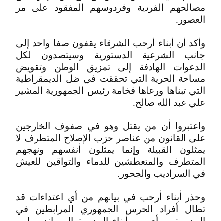
مصالحهم الفردية وفردوسهم المفقود على مر
العصور.
وأكد أن أبناء أرحب الشرفاء يقفون صفا واحد إلى
جانب الشرعية الدستورية وسيتصدون لكل
الدعوات الهادفة إلى تمزيق الوطن وتقويض
مساحة الحرية التي تحققت في ظل الديمقراطية
التي تبناها ورعاها فخامة رئيس الجمهورية المشير
علي عبد الله صالح.
واعتبروا أن من يقتل وهو في صفوف الخارجين
على القانون من عناصر حزب الإصلاح المتطرف لا
يمثلون القبيلة وإنما يمثلون أنفسهم ونهجهم
المتطرف والمتعطشين للدماء والتواقين للعيش
في السراديب والجحور.
وحذر أبناء أرحب في بيانهم من أي اعتداءات قد
تطال أفراد الحرس الجمهوري المرابطين في
المديرية ، وأي من أبناء المديرية المساندين لهم