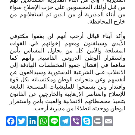
من قبل أولئك المحسوبين على حزب الإصلاح سواء
من أبناء المديرية أو من الذين تم استجلابهم من
خارج المحافظة.
وأكد أبناء قبائل أرحب أنهم لن يقفوا مكتوفي
الأيدي وسيلقنون ومعهم إخوانهم في القوات
المسلحة والأمن كل من يحاول المساس بأمن
واستقرار الوطن الدروس القاسية, وأنهم كما
ساهما في إفشال جميع المخططات الهادفة إلى
الانقلاب على الشرعية الدستورية وسيدافعون عن
أنفسهم وعن منجزات الوطن ومكتسباته بكل قوة
واقتدار ولن يسمحوا للمليشيات المسلحة التابعة
للإصلاح والعناصر الإرهابية والخارجين عن القانون
بتنفيذ مخططاتهم الانقلابية والعبث بأمن واستقرار
الوطن ووحدته انطلاقا من مديرية أرحب.
acebook
Twitter
LinkedIn
WhatsApp
Line
Telegram
Viber
Skype
Print
Email