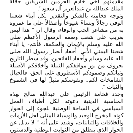
مقدمتهم أخي خادم الحرمين الشريفين جلالة
الملك عبدالله بن عبدالعزيز آل سعود".
وتوجه فخامته بالشكر والتقدير لكل أبناء شعبنا
الوفي رجالاً ونساءً شيوخاً وأطفالاً على ما غمروه
به من مشاعر الحب والوفاء، وقال إن " هذا ليس
بغريب على شعب وصفه الرسول الأعظم صلى
الله عليه وسلم بالإيمان والحكمة، فأنتم- يا أبناء
شعبنا اليمني الأبي- أحفاد أنصار رسول الله صلى
الله عليه وسلم وأحفاد الفاتحين، وقد سطر التاريخ
بحروف من نور مواقفكم النبيلة وأخلاقكم الأصيلة
وثباتكم وصمودكم الأسطوري على الحق، فالجبال
الشامخات لكم.. ونفوسكم مثيلٌ لها في الشموخ
والثبات ".
وجدد فخامة الرئيس علي عبدالله صالح بهذه
المناسبة الدينية دعوته لكل أطياف العمل
السياسي في الساحة الوطنية للجوء إلى الحوار
كونه المخرج الوحيد والوسيلة المثلى لحل الأزمات
والخلافات والتباينات، وشدد على أنه " لا بديل عن
الحوار الذي ينطلق من الثوابت الوطنية والدستور،