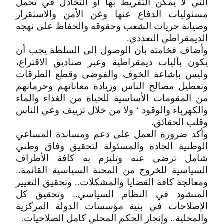
التي لا يمكن التفريط بها أو التخاذل في تحمل
مسئوليات الدفاع عنها وعن الأمن والاستقرار
وصيانة حريات الشعب وحقوقه والحفاظ على نهجه
الديمقراطي التعددي.
وأضاف فخامته بأن الوصول إلى السلطة يجب أن
يكون بآليات ديمقراطية وعبر صناديق الاقتراع،
وليس بإشاعة الخوف والفوضى وقطع الطرقات
وتعطيل مصالح الناس وزيادة معاناتهم وحرمانهم
من المقومات الأساسية للحياة من الغذاء والماء
والكهرباء والوقود ‘ ولا من خلال تزييف وعي الناس
وقلب الحقائق.
وأكد ضرورة العمل على دعم ومساندة المساعي
الوطنية الجادة والمسئولة لتحقيق وفاق وطني
شامل ترضى عنه وتلتزم به كافة الأطراف
السياسية للخروج من المحنة السياسية القائمة..
ومعالجة كافة القضايا والمشكلات.. وتحقيق التغيير
المنشود في النظام السياسي.. وتحقيق كل
الإصلاحات في بنية مؤسسات الدولة المركزية
والمحلية.. وإنجاز الحكم المحلي كامل الصلاحيات.