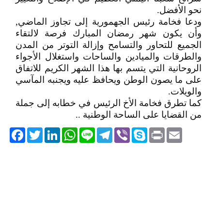
نحو الأفضل.
ودعا فخامة رئيس الجهمورية إلى تجاوز الماضي,
وأن يكون شهر رمضان المبارك فرصة لالتقاء
الجميع للتحاور والتسامح وإزالة التوتر من المدن
والطرقات والميادين والساحات واستغلال الأجواء
الروحانية التي يتسم بها هذا الشهر الكريم للاتفاق
على ما يصون الوطن ويحافظ عليه ويجنبه المآسي
والويلات.
كما تطرق فخامة الأخ الرئيس في خطابه إلى جملة
من القضايا على الساحة الوطنية ..
acebook
Twitter
LinkedIn
WhatsApp
Line
Telegram
Viber
Skype
Print
Email