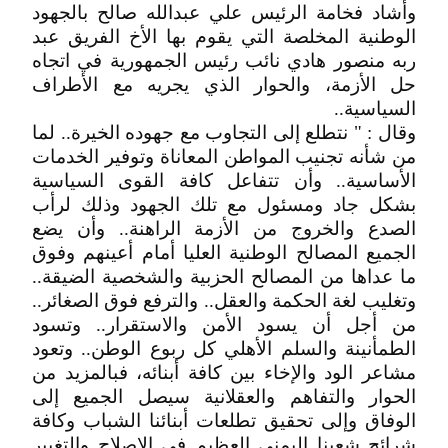
وأشاد فخامة الرئيس علي عبدالله صالح بالجهود
الوطنية المخلصة التي يقوم بها الأخ الفريق عبد
ربه منصور هادي نائب رئيس الجمهورية في اتجاه
حل الأزمة، والحوار الذي يجريه مع الأطراف
السياسية..
وقال : " نتطلع إلى التجاوب مع جهوده الخيرة.. لما
من شأنه تجنيب المواطن المعاناة وتوفير الخدمات
الأساسية.. وأن تتفاعل كافة القوى السياسية
بشكل جاد ومسئول مع تلك الجهود وذلك لرأب
الصدع والخروج من الأزمة الراهنة.. وأن يضع
الجميع المصالح الوطنية العليا أمام أعينهم وفوق
ما عداها من المصالح الحزبية والشخصية الضيقة..
وتغليب لغة الحكمة والعقل.. والترفع فوق الصغائر..
من أجل أن يسود الأمن والاستقرار.. وتسود
الطمأنينة والسلم الأهلي كل ربوع الوطن.. وتعود
مشاعر الود والإخاء بين كافة أبنائه، فبالمزيد من
الحوار والتفاهم والعقلانية سيصل الجميع إلى
الوفاق وإلى تحقيق تطلعات أبنائنا الشباب وكافة
شرائح شعبنا اليمني العظيم في الإصلاح والتغيير