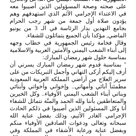
على صحته وصحة المسؤولين الذين أصيبوا معه
في الاعتداء الإجرامي الآثم الذي استهدفهم وهم
يؤدون صلاة أول جمعة من شهر رجب الحرام
بجامع النهدين بدار الرئاسة في الـ 3 من يونيو
الماضي, مؤكدا بأن الجميع يتماثلون للشفاء.
وقال فخامة رئيس الجمهورية في خطاب وجهه
إلى أبناء الشعب اليمني والأمتين العربية والاسلامية
بمناسبة حلول شهر رمضان المبارك:
" بمناسبة قدوم شهر رمضان المبارك يسرني أن
أزف إليكم أزكى التهاني وأجمل التبريكات من على
سرير العلاج من أراضي المملكة العربية السعودية
مطمئناً آبائي وأمهاتي.. وإخواني وأخواتي وأبنائي
وبناتي أبناء الشعب اليمني الأوفياء.. وكل الخيرين
والمتعاطفين بأننا ولله الحمد والمنّة نتماثل للشفاء
أنا وكل المسئولين الذين أصيبوا في ذلكم الحادث
الإجرامي الغادر الأثيم، وذلك بفضل عناية الله
سبحانه وتعالى ودعوات الصادقين الأوفياء منكم
وبفضل عناية ورعاية الأشقاء في المملكة وفي