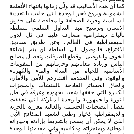
كما أن هذه الأساليب قد ولّى زمانها بانتهاء الأنظمة
الشمولية وبزوغ فجر الوحدة التي جاءت بالتعددية
السياسية وحرية الصحافة والمحافظة على حقوق
الانسان وترسيخ مبدأ التداول السلمي للسلطة
بآليات ديمقراطية متعارف عليها في كل الدول
الديمقراطية في العالم.. وعن طريق صناديق
الاقتراع، فالوصول الى السلطة لن يتم بإشاعة
الخوف والفوضى.. وقطع الطرقات وتعطيل مصالح
الناس وزيادة معاناتهم وحرمانهم من المقومات
الأساسية للحياة من الغذاء والماء والكهرباء
والوقود، وفي المقدمة افتقارهم للأمن والأمان،
وإلحاق الخسائر الفادحة بالمنشآت والمنجزات
الكبيرة التي حققها شعبنا بجهوده وعرقه في ظل
الثورة والجمهورية والوحدة المباركة التي تحققت
بفضل التضحيات الجسيمة والغالية معززة بالحرية
والديمقراطية كخيار وطني لشعبنا المكافح الأبي
الذي لا يمكن أن يسمح بالتفريط بإرادته وخياراته
الوطنية وبمنجزاته ومكاسبه وفي مقدمتها الوحدة