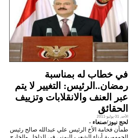
في خطاب له بمناسبة
رمضان..الرئيس: التغيير لا يتم
عبر العنف والانقلابات وتزييف
الحقائق
الأحد, 31-يوليو-2011
لحج نيوز/صنعاء
-
طمأن فخامة الأخ الرئيس علي عبدالله صالح رئيس
الجمهورية أبناء الشعب اليمني في الداخل والخارج