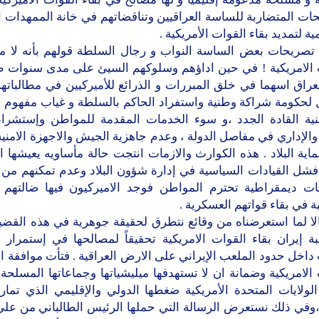
ات المتضاربة للساسة العراقيين وتناقضاتهم في خانة الممهدات 
مية لتمديد بقاء القوات الأمريكية .
تصريحات بعض الساسة النواب و رجال السلطة قولهم بأنه لا مبر
 الامريكية ! في حين اداؤهم وسلوكهم السيئ على مدى سنوات 
راق اسهما في خلق المبررات و الذرائع للأميركيين في مطالباته
 لحكومة شراكة وطنية واستفراد الحاكم بالسلطة و غياب مفهوم ا
ية القادة الجدد ،و سوء الخدمات المقدمة للمواطن وإستشراء
والإداري في مفاصل الدولة ، وعدم جاهزية الجيش والاجهزة الامنية
ية البلاد . هذه الكوارث والازمات انتجت حالة مأساويه يعيشها ا
شل القيادات السياسية في إدارة شؤون البلاد وعدم تمكنهم من بن
 ديمقراطية تحترم المواطن فوجد الاميركيون فيها ضالتهم ل
ة في بقاء قواتهم العسكرية .
لا لما استعرضناه من وقائع نتطرق لحقيقة جوهرية في هذه القضي
ة إيران بقاء القوات الامريكية تحقيقاً لمصالحها في إستمرار ب
داخل حدود الملعب الإيراني على الارض العراقية . فتأت موافقة اي
الامريكية وضمانة ان لا تستهدفها ميليشياتها وجماعاتها المسلحة
لولايات المتحدة الأمريكية ضغطها الدولي والإقليمي الذي تما
،وفي ذلك نستعرض الرسالة التي حملها الرئيس الطالباني من علي