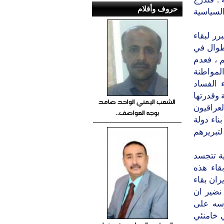
حروف وأقلام
السياسية
ر لبقاء
طوال في
م ، فعدم
لمواطنة
 الفساد
 وقدرتها
الشعب اليمني الواحد صامد
لعراقيون
بوجه العواصف..
اء دولة
تبريرهم
ة تتجسد
قاء هذه
ران بقاء
 نضير ان
رسه على
 خامنئي