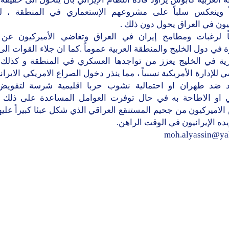
اً وينعكس سلباً على مشروعهم الإستعماري في المنطقة ، لذ
يون في العراق يحول دون ذلك .
اً لرغبات ومطامح إيران في العراق وتغاضي الأميركيون عن ت
 في دول الخليج والمنطقة العربية عموماً .كما ان جلاء القوات الى
ية في الخليج يعزز من تواجدها العسكري في المنطقة و كذلك
 للإدارة الأمريكية نسبياً ، مما ينذر دخول الصراع الامريكي الايرا
د ضد طهران او احتمالية نشوب حربا اقليمية شرسة لتقويض
ني او الاطاحة به في حال توفرت العوامل المساعدة على ذلك .
لاميركيون من جحيم المستنقع العراقي الذي شكل عبئا كبيراً عليه
ريده الإيرانيون في الوقت الراهن.
moh.alyassin@ya