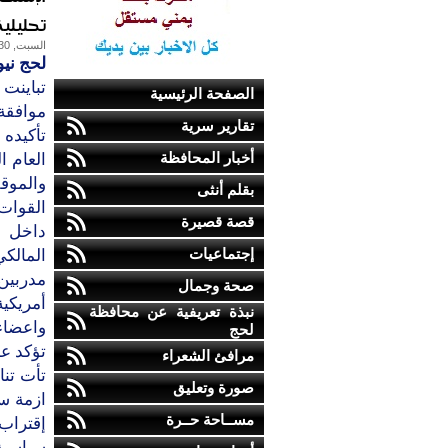
تحليلية
السبت, 30-يوليو-2011
لحج ني
تباينت
الصفحة الرئيسية
موافقة 
تقارير سرية
تأكيده
أخبار المحافظة
العام 
والموق
بقلم أنثى
القوات
قصة قصيرة
داخل ا
إجتماعيات
المالكي
مدربين
صحة وجمال
أمريكي
نبذة تعريفية عن محافظة
واعضاء 
لحج
تؤكد عد
مرافئ الشعراء
تأت تن
صورة وتعليق
ازمة سي
مســاحة حــرة
إقتراب 
سياسية 