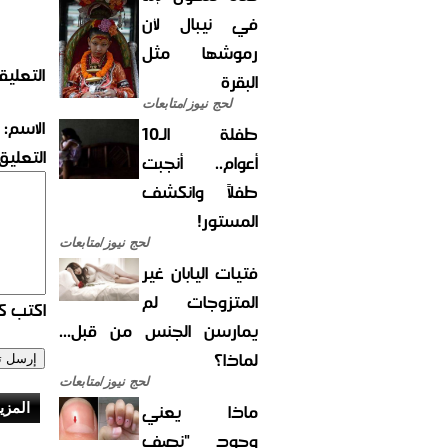
في نيبال لأن
رموشها مثل
التعليق
البقرة
لحج نيوز/متابعات
الاسم:
طفلة الـ10
التعليق:
أعوام.. أنجبت
طفلاً وانكشف
المستور!
لحج نيوز/متابعات
فتيات اليابان غير
المتزوجات لم
اكتب كو
يمارسن الجنس من قبل...
لماذا؟
لحج نيوز/متابعات
ماذا يعني
المزي
وجود "نصف