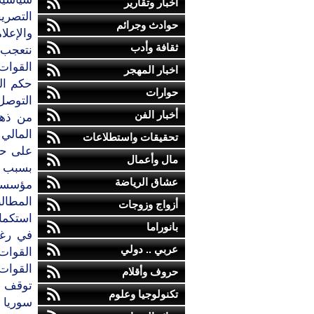
أخبار وتقارير
التصريح
حوادث وجرائم
والإعلا
ثقافة وأدب
نتعجب 
القوات
اخبار المهجر
حكم الع
حوارات
التوصل
أخبار الفن
من ذهن
المالي 
تحقيقات واستطلاعات
على حما
مال وأعمال
بسبب ف
عشاق الرياضة
مؤسسات
المطالب
أزواج وزوجات
استكما
بانوراما
في رغب
عربي .. دولي
القوات 
القوات 
حروف وأقلام
توقف ا
تكنولوجيا وعلوم
سوريا 