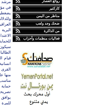
روائع العصار
مرشد ال
في مؤت
كاركتير
يضغطون
مناظر من اليمن
وللدلا
ضحك وجد ولعب
العراق
البرية
من الذاكرة
الاعتدا
فعاليات منظمات وأحزاب
للحماي
سيكون 
الطالبا
قيام ال
انسانية
القرى ا
منها عل
مناسب 
حماية ح
تصريحا
يوافق ع
للمرة ا