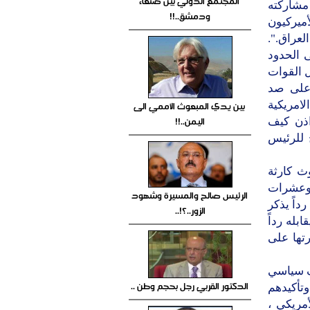
المجتمع الدولي بين صنعاء
 مشاركته
ودمشق..!!
ميركيون
عراق.".
 الحدود
 القوات
 على صد
بين يدي المبعوث الأممي الى
لامريكية
اليمن..!!
اذن كيف
 للرئيس
وث كارثة
ن وعشرات
الرئيس صالح والمسيرة وشهود
داً يذكر
الزور..؟!..
بله رداً
تها على
ف سياسي
الدكتور القربي رجل بحجم وطن ..
وتأكيدهم
أمريكي ،