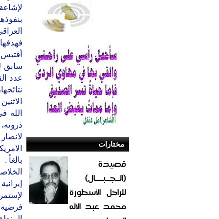
لإشاعة
بنفوذه
العراقي
فهدفها 
أقتبس 
سابق ل
عدد الق
نتائجها
الاثنين
الله ف
ذروته، 
لانصار 
مختارات
الامريك
بالغاً .
قصيدة
الخلاص
(الــجــبــــال)
إيراني
للراحل الأسطورة
لإستمر
محمد عبد الاله
فرضية 
المنطقة