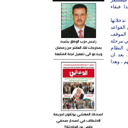
ا فبقاء
دخلاتها
 القواعد
 الموقف
رئيس حزب الوفاق يشيد
ني مرحلة
بمخرجات لقاء العاشر من رمضان
 النظام
ويدعو الى تفعيل لجنة المتابعة
 بعد ان
م ، وهذا
اصدقاء المغشي يوثقون لجريمة
الاختطاف في اصدار صحفي
خاص عن الحادثة!!