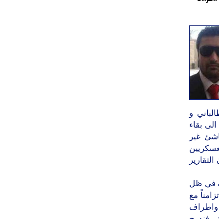
لباني و
الى بقاء
اشئ غير
عسكريين
التقارير
ه في ظل
امناً مع
ت واطراف
 . فندرج