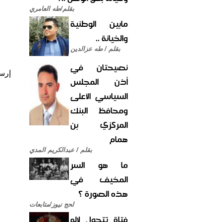
بقلم/طه العامري
مابين الوطنية
والخيانة ..
بقلم / طه عزالدين
نصيحتان في
إرس
أذن المجلس
السياسي الأعلى
ومحافظ البنك
المركزي بن
همام
بقلم / عبدالكريم المدي
ما هو السر
المخيف في
هذه الصورة ؟
لحج نيوز/متابعات
فتاة تتحول لإله