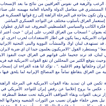
 الرعب والرهبة في نفوس العراقيين من نتائج ما بعد الإنسحاب ،
ا المستشري في مفاصل الدولة والحياة العامة مهيمنه على صناعة
 ولن تكون بحاجة في المرحلة الراهنة إلى زج قواتها العسكرية في 
إستعمار العراق بأسلوب مختلف عن التواجد العسكري المباشر.
فكرة الكاتب والسياسي الفلسطيني المعروف عبد الباري عطوان 
ه بعنوان " انسحاب من العراق للحرب على إيران " حيث أعتبر ا
وات الامريكية ربما يكون في اطار الاستعدادات لحرب اخرى، او 
، قد تستهدف لبنان اولا، والمنشآت النووية والبنى التحتية الايرانية 
 معا " ويستطرد القول "الامريكيون يعلمون جيدا ان اي ضربة لايران
ي لبنان، قد ترتد جحيما على قواتهم في العراق حيث النفوذ الاي
وحيث يتوقع الكثير من المحللين ان تقع القوات الامريكية فيه فر
ايران وحلفائها وهم الاغلبية ." ، تؤكد لنا هذه القراءة ان إنسحا
ية من العراق يتقاطع تماماً مع المصالح الإيرانية لما يلحق فيها 
ة تكمن في ان تمديد بقاء القوات الامريكية في المرحلة الراهن
ة ، عكس ما يروج إعلاميا عن رفض إيران للتواجد الأمريكي في ا
ار نزيف القوات وبقاء المواقف الأمريكية تحت ضغط المطرقة الإي
نيل بعض حلفاء طهران نصيب من الثورات الشعبيه وتحولاتها الج
 العربية كابوس يراود قادة النظام الإيراني بأن يتحول الى حقيقة