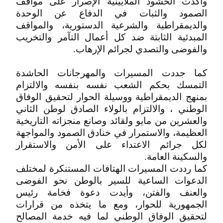
وأكدت الحشود الملايينية الإصرار على مواقف
الصمود والثبات في الدفاع عن الوحدة
والديمقراطية والشرعية الدستورية، والمواقف
المبدئية الثابتة ضد كل أعمال التآمر والتخريب
والفوضى والتصدي لجرائم الإرهاب.
كما جددت المسيرات والمهرجانات الحاشدة
التمسك بحكم الشعب نفسه بنفسه والالتزام
بمنهج الديمقراطية ووسيلة الحوار لتحقيق الوفاق
الوطني ، والالتزام بالولاء الصادق لوطن الثاني
والعشرين من مايو ولقائد وصانع منجزاته التاريخية
العظيمة، والاستمرار في خنادق الصمود والمواجهة
لكل جرائم الاعتداء على الأمن والاستقرار
والسكينة العامة.
كما رددت المسيرات الهتافات المستنكرة لمختلف
الدعوات الساعية للسير بالوطن نحو الفوضى
والعنف والفتن، وأيدت دعوة فخامة رئيس
الجمهورية للحوار، ومع ما يتخذه من قرارات
لتحقيق الوفاق الوطني لما فيه خدمة المصالح