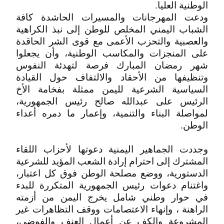
الوطنية العليا.
ودعت المهرجانات والمسيرات الحاشدة كافة
الشباب اليمني المخلص للوطن إلى نبذ الكراهية
والعصبية والتحزب الأعمى مع قوى الشر الحاقدة
على المنجزات والمكاسب الوطنية، وأن يجعلوا
شهر رمضان المبارك فرصة لتهدئة النفوس
وتنظيفها من الأحقاد والالتفاف حول القيادة
السياسية الشرعية لليمن ممثلة بفخامة الأخ
الرئيس على عبدالله صالح رئيس الجمهورية،
لمواصلة البناء والتنمية، وإعمار ما دمره أعداء
الوطن.
وجددت الجماهير اليمنية دعوتها لأحزاب اللقاء
المشترك إلى احترام إرادة الشعب المؤيد للشرعية
الدستورية، ووضع مصلحة الوطن فوق كل اعتبار،
واغتنام دعوات رئيس الجمهورية المتكررة للبدء
في حوار وطني شامل يخرج اليمن من أزمته
الراهنة ، وإنهاء الاعتصامات ووقف التظاهرات غير
المشروعة والكف عن أعمال العنف والفوضى،