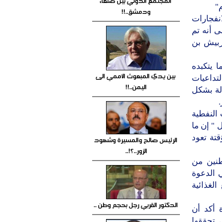
المجتمع الدولي بين صنعاء
"
ودمشق..!!
نفجارات
ى أنه تم
 المدعو ربيش بن
 يتكبده
بين يدي المبعوث الأممي الى
لتداعيات
اليمن..!!
بطالة بشكل
 النفطية
قال " إن ما
تة تعود
الرئيس صالح والمسيرة وشهود
الزور..؟!..
اطنين من
ي الدعوة
لغذائية
الدكتور القربي رجل بحجم وطن ..
 أكد أن
 تحققها