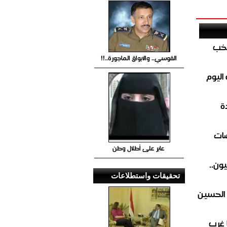
تخب
القوسي.. والابواق الماجورة..!!
اليوم
ة
ضات
عابر على أطلال وطن
ون..
تحقيقات واستطلاعات
 الحسين
 غرب