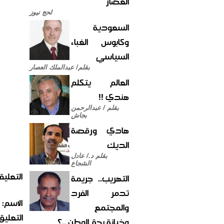
العصار
لحج نيوز
السعودية
وكابوس الغباء
السياسي
بقلم/ عبدالملك العصار
العالم يتكلم
هندي !!
بقلم / عبدالرحمن
بجاش
هادي ورقصة
الديك
بقلم د./ عادل
الشجاع
التعليق
التهريب.. جريمة
تدمر الفرد
الاسم:
والمجتمع
التعليق:
وخيانة بحق الوطن ..؟