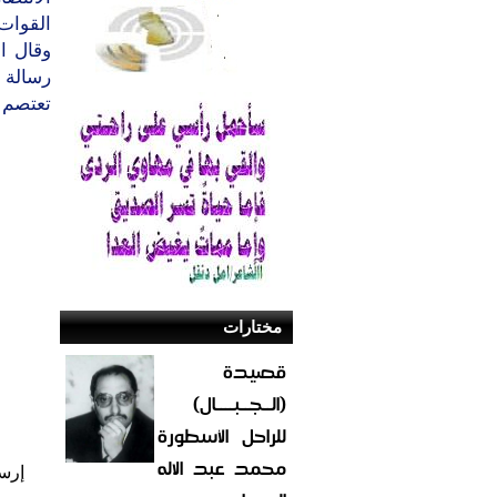
القوات 
وقال ا
رسالة م
تعتصم 
مختارات
قصيدة
(الــجــبــــال)
للراحل الأسطورة
محمد عبد الاله
إرس