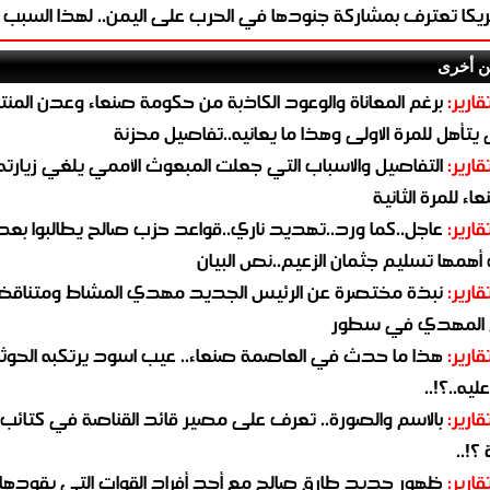
ريكا تعترف بمشاركة جنودها في الحرب على اليمن.. لهذا السبب
ن أخرى
قارير:
برغم المعاناة والوعود الكاذبة من حكومة صنعاء وعدن المن
يتأهل للمرة الاولى وهذا ما يعانيه..تفاصيل محزنة
قارير:
التفاصيل والاسباب التي جعلت المبعوث الأممي يلغي زيارته 
اء للمرة الثانية
قارير:
عاجل..كما ورد..تهديد ناري..قواعد حزب صالح يطالبوا بعد
همها تسليم جثمان الزعيم..نص البيان
قارير:
نبذة مختصرة عن الرئيس الجديد مهدي المشاط ومتناق
 المهدي في سطور
قارير:
هذا ما حدث في العاصمة صنعاء.. عيب اسود يرتكبه الحوثي
يه..؟!..
قارير:
بالاسم والصورة.. تعرف على مصير قائد القناصة في كتائب
؟!..
قارير:
ظهور جديد طارق صالح مع أحد أفراد القوات التي يقودها