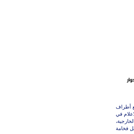
وار
ع أطراف
اعلام في
لخارجية،
ل فخامة