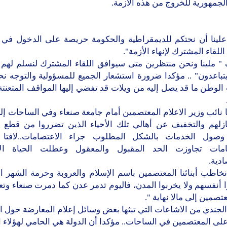
جمهورية للخروج من هذه الأزمة.
علينا أن نحتكم للديمقراطية والحكومة حريصة على الدخول في 
للقاء المشترك لإنهاء الأزمة".
" ملينا ونحن منتظرين متى سيوافق اللقاء المشترك لنسلم لهم 
تباعدون" .. مؤكدا ضرورة استشعار الجميع للمسؤولية والتوجه نح
الوطن ما قد يصل إليه من ويلات قد تفضي إليها المواقف المتعنت
 نائب وزير الاعلام المعتصمين أمام جامعة صنعاء وفي الساحات إل
ازلهم والتخفيف عن أهالي تلك الأحياء الذين تضرروا من قطع 
صول الخدمات بالشكل المطلوب جراء الاعتصامات..لافتا 
امات تجاوزت الحد المقبول والمعقول وعطلت الحياة الاج
ادية.
خاطب أبنائنا المعتصمين باسم الإسلام والعروبة وحرمة الشهر ا
 أنفسهم ولا يخربوا المدن، فاليوم تدمر عدن كما دمرت صنعاء وتعز
صمين إلى مالا نهاية ".
جندي من الاشاعات التي تبثها بعض وسائل إعلام المعارضة حول ا
ى المعتصمين في الساحات.. مؤكدا أن الدولة هي الحامي لهؤلاء ا