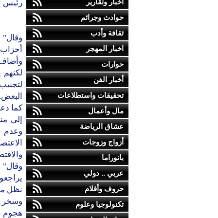
أخبار وتقارير
رئيس ال
حوادث وجرائم
ثقافة وأدب
وقال" 
اخبار المهجر
أحزاب ا
وأضاف 
حوارات
لكنهم ي
أخبار الفن
لتجنيب 
تحقيقات واستطلاعات
البعض.
كما دعا
مال وأعمال
إلى من
عشاق الرياضة
وعدم و
أزواج وزوجات
الاعتص
والاقتص
بانوراما
وقال" ن
عربي .. دولي
يراجعوا
حروف وأقلام
نظل معت
وسخر ال
تكنولوجيا وعلوم
هجوم عل