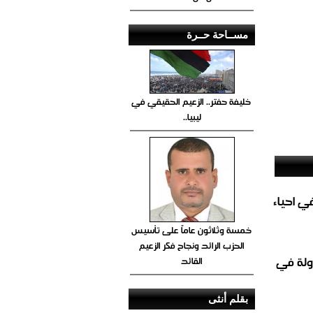
مســاحة حــرة
خليفة حفتر.. الزعيم الحقيقي في
ليبيا..
الغاز المباشر في احياء
خمسة وثلاثون عاماً على تأسيس
الحزب الرائد ونجاح فكر الزعيم
ولة في
القائد
بقلم أنثى