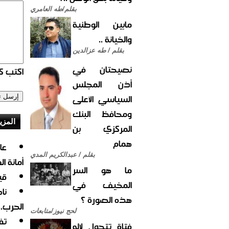
بقلم/طه العامري
مابين الوطنية
والخيانة ..
بقلم / طه عزالدين
نصيحتان في
اكتب كو
أذن المجلس
السياسي الأعلى
ومحافظ البنك
المزي
المركزي بن
همام
بقلم / عبدالكريم المدي
أمانة ا
ما هو السر
قي
المخيف في
نا
هذه الصورة ؟
الحرب.
لحج نيوز/متابعات
تف
فتاة تتحول لإله