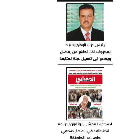
رئيس حزب الوفاق يشيد
بمخرجات لقاء العاشر من رمضان
ويدعو الى تفعيل لجنة المتابعة
اصدقاء المغشي يوثقون لجريمة
الاختطاف في اصدار صحفي
خاص عن الحادثة!!