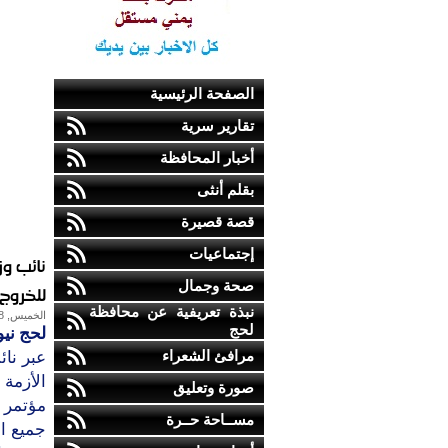
الصفحة الرئيسية
تقارير سرية
أخبار المحافظة
بقلم أنثى
قصة قصيرة
إجتماعيات
نائب و
صحة وجمال
للخروج 
نبذة تعريفية عن محافظة
الخميس, 28-يوليو-2011
لحج
لحج نيو
مرافئ الشعراء
عبر نا
الأزمة 
صورة وتعليق
مؤتمر ص
مســاحة حــرة
جميع ا