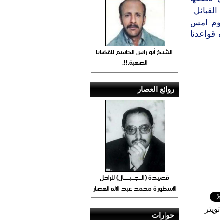
لقبائل.
يوم امس
 قواعدنا
الشيخ أبو راس الحاسم للقضايا
الصعبة.!!.
روائع العصار
قصيدة (الــجــبــــال) للراحل
الأسطورة محمد عبد الاله العصار
ويتر
حوارات