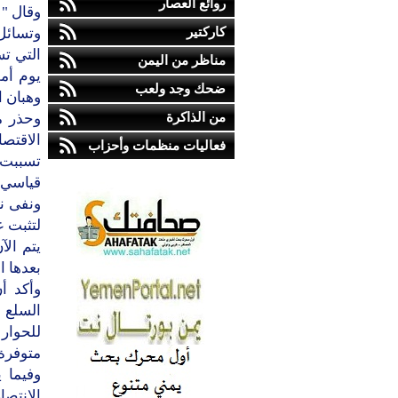
روائع العصار
وقال " 
كاركتير
وتسائل
التي تس
مناظر من اليمن
ضحك وجد ولعب
وهبان ا
من الذاكرة
وحذر م
الاقتصا
فعاليات منظمات وأحزاب
قياسي، و
ونفى نا
يتم ال
بعدها ا
وأكد أن
السلع ا
للحوار
متوفرة 
وفيما 
الانتص