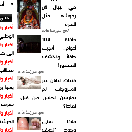
أم
في نيبال لأن
رموشها مثل
عناوي
البقرة
أخبار وت
لحج نيوز/متابعات
الوطني 
طفلة الـ10
أخبار وت
أعوام.. أنجبت
الى صنع
طفلاً وانكشف
أخبار وت
المستور!
مطالب أ
لحج نيوز/متابعات
أخبار وت
فتيات اليابان غير
وفوارق
المتزوجات لم
أخبار وت
يمارسن الجنس من قبل...
تعرف عل
لماذا؟
أخبار وت
لحج نيوز/متابعات
ماذا يعني
الحوثية 
وجود "نصف
أخبار وت