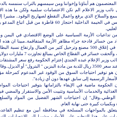
المعتصمون هم أبناؤنا وإخواننا ومن سيمسهم بالتراب سنمسه بالدم
 نائب وزير الاعلام الم تكن الاعتصامات سلمية ولكن ما هذه الا
مع والسلاح الذي يرفع واعمال التقطع لصهاريج الوقود.. مشيرا إل
يوم أمس في الحيمة الداخلية احتجاز 60 قاطرة من قبل اتباع
لعليي.
ن تداعيات الأزمة السياسية على الوضع الاقتصادي في اليمن وما
د من خسائر فادحة جراء مظاهر الأزمة المتفاقمة..مبينا ان هذه ا
تسببت في إغلاق 500 مصنع وترحيل كثير من العمال وارتفاع نسبة ال
ألحقت خسائر في القطاع الخاص بمبالغ تجاوزت 7 مليارات دولار.
ئب وزير الإعلام عبده الجندي إعتزام الحكومة رفع سعر المشتقات
لتثبت عند سعر 3500 ريال للدبة من مادة البنزين " البترول" أو الديزل..و
آن هو توفير احتياجات السوق من الوقود غير المدعوم كمرحلة مؤق
لأسعار الرسمية إلى سابق عهدها دون أي زيادة".
 الحكومة ماضية في الإيفاء بالتزاماتها بتوفير احتياجات المو
لغذائية والخدمات الأساسية وتثبيت الأمن والاستقرار والمضي ف
 الوطني..وقال" إن احتياجات الشهر الفضيل من المواد والسلع ا
وبكميات كبيرة حتى نهاية العام.
يتعلق بالمواجهات المسلحة في محافظة أبين مع تنظيم القاعدة
ارات على هذا التنظيم على الأبواب..مشيرا إلى الانتصارات التي