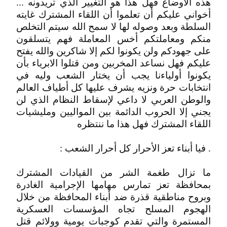
هذه الأوضاع فهل هذا هو التغيير الذي تريدونه ...
أخواني عليكم أن تعلموا أن اللقاء المشترك غايته
السلطة وبعد وصوله لها لا سمح الله سيتم التخلص
منكم ومعاملتكم أخس المعاملة فهم يتسلقون
على جهودكم ولن يكونوا لكم إلا شاكرين والله يفتح
عليكم فهل نساعد المخربين ومن قتلوا الابرياء بأن
يكونوا أولياءنا يجب أن يختار الشعب وليه في
انتخابات حرة ونزيه يشرف عليها كل أطياف العالم
والوطن العربي لا داعي لإسقاط النظام الذي لن
يجني إلا الحروب الدائمة بين المواليين ومليشيات
اللقاء المشترك فهل هذا ما ننتظره
. فيا أبناء تعز الأحرار كل أحرار الشعب :
ما تزال طغمة الشر من القيادات المشترك
بمحافظة تعز تمارس مهامها الإجرامية الغادرة
وبروح مناطقية قذرة ضد أبناء المحافظة من خلال
الهجوم المسلح تجاه المؤسسات العسكرية
المستمرة والتي تقدم كوجبات يومية وولائم قتل