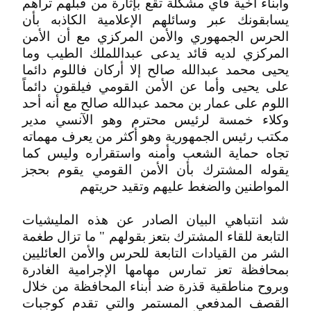
وأبناء أخية فأي مشكلة تقع بإثارة من قبلهم تراهم
يسابقونك عبر وسائلهم الإعلامية الكاذبه بأن
الحرس الجمهوري والأمن المركزي مع أن الأمن
المركزي لديه قائد يدعى عبداللملك الطيب وما
يحيى محمد عبدالله صالح إلا أركان فاللوم دائما
على يحيى وأما عن الأمن القومي فيلقون دائماً
اللوم على عمار بن محمد عبدالله صالح مع أنه أحد
وكلاء خمسة لرئيس محترم وهو الآنسي مدير
مكتب رئيس الجمهورية وهو أكثر من يعرف مهماته
تجاه حماية الشعب وأمنه واستقراره وليس كما
يقوله المشترك بأن الأمن القومي يقوم بحجز
المواطنين والضغط عليهم وتقيد حريتهم
شد انتباهي البيان الصادر عن هذه المليشيات
التابعة للقاء المشترك بتعز بقولهم " ما تزال طغمة
الشر من القيادات التابعة للحرس والأمن العائليين
بمحافظة تعز تمارس مهامها الإجرامية الغادرة
وبروح مناطقية قذرة ضد أبناء المحافظة من خلال
القصف المدفعي المستمر والتي تقدم كوجبات