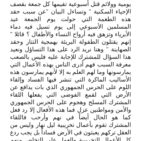
يومية وولائم قتل أسبوعية تقيمها كل جمعة بقصف
الإحياء السكنية " وتساءل البيان "عن سبب حقد
هذه الطغمة التي حولت يوم الجمعة عيد
المسلمين الأسبوعي إلى يوم تسيل فيه دماء
الأبرياء وتزهق فيه أرواح النساء والأطفال ؟ قائلا "
إنهم يقتلون الطفولة البريئة بهمجية التتار وحقد
الصهاينة " وهنا نريد الرد على هذا التساؤل ونعيد
هذا السؤال للمشترك للإجابة عليه فليس بالصعب
معرفة السبب فهم أدرى الناس بهذه الأعمال التي
يمارسونها وما لهم العلم به إلا لأنهم يمارسون هذه
الأساليب الماكرة التي تنشر فيها الفساد وإلقاء
اللوم على الحرس الجمهوري الذي بات يدافع عن
الأرض التي لقمع الفوضى التي يفعلها اللقاء
المشترك المسلح وهجوم على الحرس الجمهوري
والأمن ومواطنين عزل فما هذه الأفعال إلا رد فعل
كما هو الحال أيضاً في نهم وأرحب فاللقاء
المشترك تقوم بأعمال تخريبية ليل نهار وليس من
العقل تركهم يعبثون في الأرض فساداً بل يجب ردع
كل الأعمال التخريبية والعمل على التخلص منهم