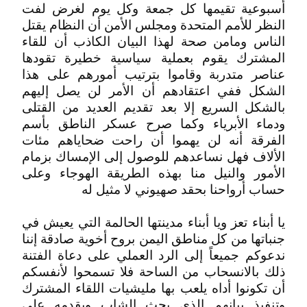
أسبوعية تقيمها كل جمعة وكل يوم لغرض لفت
النظر للأمم المتحدة ومجلس الأمن أن النظام يقتل
الناس ومامن صحة لهذا البيان الكاذب أن للقاء
المشترك يقوم بعملية سياسية خطيرة تقودها
عناصر متدربة وقاموا بترتيب أمورهم على هذا
الشكل ففي اعتقادهم أن الأمر لن يصل إليهم
بالشكل السريع إلا بعد تقديم العديد من القتلى
ودماء الأبرياء وكما صرح عسكر الناطق بأسم
الفرقة أنه لن يهموا أن راحت ضحاياهم مئات
الألاف فهل نساعدهم للوصول إلى الإمساك بزمام
الأمور والنيل منا بهذه الطريقة الهوجاء وعلى
حساب أرواحنا بحقد صهيوني لا مثيل له
يا أبناء تعز ويا أبناء مدينتها الحالمة التي يعيش في
جنباتها من كل مناطق اليمن بروح أخوية صادقة إننا
ندعوكم جميعاً إلى الرد العملي على دعاة الفتنة
ذلك بالانسحاب من الساحة فلا تسمحوا لأنفسكم
أن تكونوا أداه يلعب بها مليشيات اللقاء المشترك
وتنفيذ بيانهم الذي يحث الشاب ويقدمه على