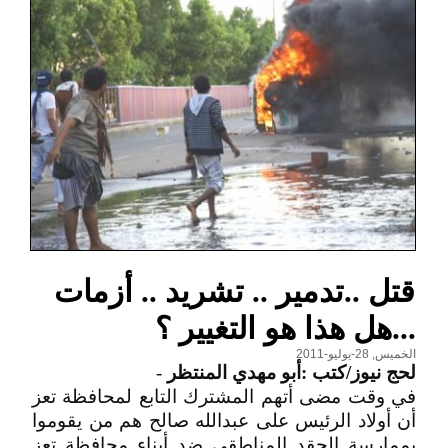
قتل ..تدمير .. تشريد .. أزمات
...هل هذا هو التغيير ؟
الخميس, 28-يوليو-2011
لحج نيوز/كتب :أبو مهدي المنتظر
-
في وقت مضى أتهم المشترك التابع لمحافظة تعز
أن أولاد الرئيس على عبدالله صالح هم من يقوموا
بممارسة الحقد المناطقي ضد أبناء محافظة تعز