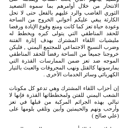
الانتحار من خلال أوامرهم بما سموه التصعيد
الثوري الغاضب والرد عليهم بالفعل حتى لا تحل
الكارثة يبغي عليكم أخواني الخروج من الساحة
وعودة حياة تعز كما كانت ومنع وقوع الإبادة ورفضا
للحقد المناطقي التي يتولى كبره ويخطط له
مليشيات اللقاء المشترك بهدف إثارة الفتنة
وضرب النسيج الاجتماعي للمجتمع اليمني , فليكن
خروجنا جميعاً من الساحة رفضاً للحقد المناطقي
الموجه ضد تعز ضمن الممارسات القذرة التي
يمارسونها كالقتل ونهب المحروقات والعبث بالتيار
الكهربائي وسائر الخدمات الأخرى .
إن أحزاب اللقاء المشترك وهي تدعو كل مكونات
الشعب اليمني للفتن ولمخططاتها القذرة فإنها لا
تبالي بهذه الجرائم المركبة من قبلها في تعز
وأرحب ونهم والحيمتين وأبين وتلقي بلومها على
(علي صالح )