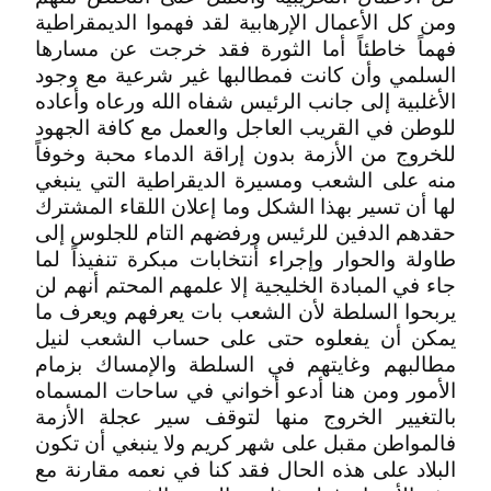
ومن كل الأعمال الإرهابية لقد فهموا الديمقراطية
فهماً خاطئاً أما الثورة فقد خرجت عن مسارها
السلمي وأن كانت فمطالبها غير شرعية مع وجود
الأغلبية إلى جانب الرئيس شفاه الله ورعاه وأعاده
للوطن في القريب العاجل والعمل مع كافة الجهود
للخروج من الأزمة بدون إراقة الدماء محبة وخوفاً
منه على الشعب ومسيرة الديقراطية التي ينبغي
لها أن تسير بهذا الشكل وما إعلان اللقاء المشترك
حقدهم الدفين للرئيس ورفضهم التام للجلوس إلى
طاولة والحوار وإجراء أنتخابات مبكرة تنفيذاً لما
جاء في المبادة الخليجية إلا علمهم المحتم أنهم لن
يربحوا السلطة لأن الشعب بات يعرفهم ويعرف ما
يمكن أن يفعلوه حتى على حساب الشعب لنيل
مطالبهم وغايتهم في السلطة والإمساك بزمام
الأمور ومن هنا أدعو أخواني في ساحات المسماه
بالتغيير الخروج منها لتوقف سير عجلة الأزمة
فالمواطن مقبل على شهر كريم ولا ينبغي أن تكون
البلاد على هذه الحال فقد كنا في نعمه مقارنة مع