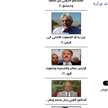
المجتمع الدولي بين صنعاء
دى وزارة
ودمشق..!!
بين يدي المبعوث الأممي الى
اليمن..!!
الرئيس صالح والمسيرة وشهود
الزور..؟!..
ويتر
الدكتور القربي رجل بحجم وطن ..