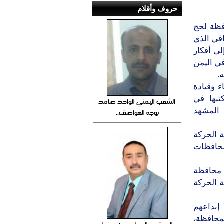
حروف وأقلام
فظة لحج
افي الذي
لى أفكار
في اليمن
.
ء وقيادة
تبها في
الشعب اليمني الواحد صامد
 المشهد
بوجه العواصف..
ة الحركة
لمحافظات
ي محافظة
ة الحركة
إبداعهم
محافظة،