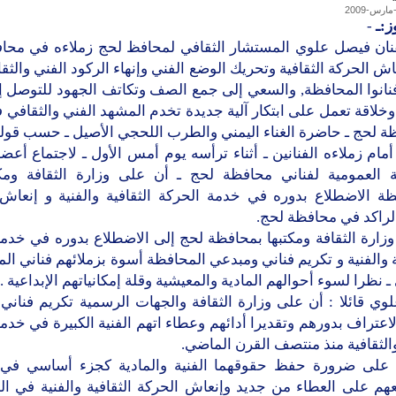
ز:ـ
-
فنان فيصل علوي المستشار الثقافي لمحافظ لحج زملاءه في محا
اش الحركة الثقافية وتحريك الوضع الفني وإنهاء الركود الفني والثق
فنانوا المحافظة, والسعي إلى جمع الصف وتكاتف الجهود للتوصل إ
خلاقة تعمل على ابتكار آلية جديدة تخدم المشهد الفني والثقافي 
ة لحج ـ حاضرة الغناء اليمني والطرب اللحجي الأصيل ـ حسب قوله
مام زملاءه الفنانين ـ أثناء ترأسه يوم أمس الأول ـ لاجتماع أعضا
ة العمومية لفناني محافظة لحج ـ أن على وزارة الثقافة ومك
ظة الاضطلاع بدوره في خدمة الحركة الثقافية والفنية و إنعاش
لراكد في محافظة لحج.
وزارة الثقافة ومكتبها بمحافظة لحج إلى الاضطلاع بدوره في خدم
ة والفنية و تكريم فناني ومبدعي المحافظة أسوة بزملائهم فناني ا
ـ نظرا لسوء أحوالهم المادية والمعيشية وقلة إمكانياتهم الإبداعية .
لوي قائلا : أن على وزارة الثقافة والجهات الرسمية تكريم فنان
اعتراف بدورهم وتقديرا أدائهم وعطاء اتهم الفنية الكبيرة في خدم
والثقافية منذ منتصف القرن الماضي.
على ضرورة حفظ حقوقهما الفنية والمادية كجزء أساسي في 
هم على العطاء من جديد وإنعاش الحركة الثقافية والفنية في ال