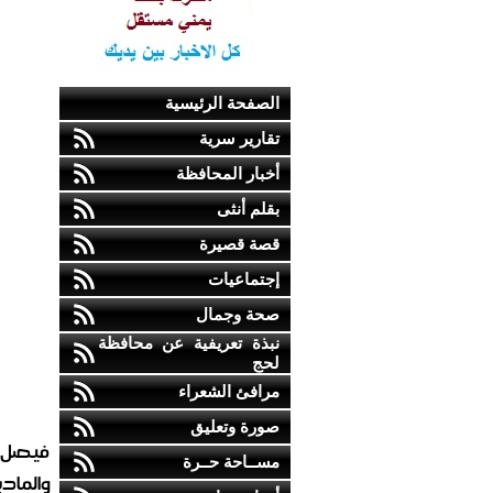
الصفحة الرئيسية
تقارير سرية
أخبار المحافظة
بقلم أنثى
قصة قصيرة
إجتماعيات
صحة وجمال
نبذة تعريفية عن محافظة
لحج
مرافئ الشعراء
صورة وتعليق
فيصل ع
مســاحة حــرة
والمادي