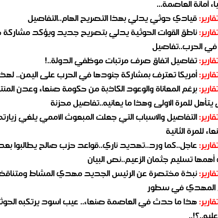
ء أمانة العاصمة...
قارير:
قيادي حوثي يدلي بهذا التصريح الهام..التفاصيل
قارير:
ناطق القوات الحوثية يدلي بتصريح جديد ويؤكد مشاركة 
 في الحرب..تفاصيل
قارير:
تفاصيل اتفاق صرف مرتبات موظفي الدولة..!
قارير:
أمريكا تعترف بمشاركة جنودها في الحرب على اليمن.. لهذا
قارير:
برغم المعاناة والوعود الكاذبة من حكومة صنعاء وعدن المن
يتأهل للمرة الاولى وهذا ما يعانيه..تفاصيل محزنة
قارير:
التفاصيل والاسباب التي جعلت المبعوث الأممي يلغي زيارته 
اء للمرة الثانية
قارير:
عاجل..كما ورد..تهديد ناري..قواعد حزب صالح يطالبوا بعد
همها تسليم جثمان الزعيم..نص البيان
قارير:
نبذة مختصرة عن الرئيس الجديد مهدي المشاط ومتناق
 المهدي في سطور
قارير:
هذا ما حدث في العاصمة صنعاء.. عيب اسود يرتكبه الحوثي
يه..؟!..