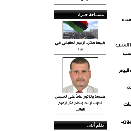
مســاحة حــرة
هذه
خليفة حفتر.. الزعيم الحقيقي في
 السبب
ليبيا..
تخب
اليوم
ة
خمسة وثلاثون عاماً على تأسيس
الحزب الرائد ونجاح فكر الزعيم
ضات
القائد
ون..
بقلم أنثى