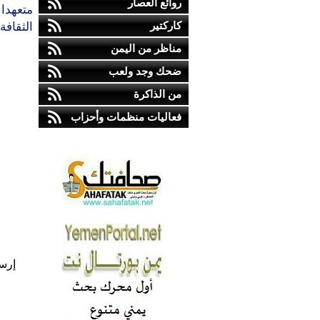
روائع العصار
متعهدا 
كاركتير
الثقافة
مناظر من اليمن
ضحك وجد ولعب
من الذاكرة
فعاليات منظمات وأحزاب
إرس