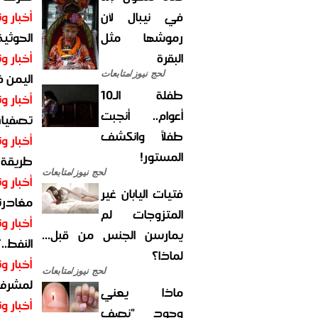
في نيبال لأن
أخبار وت
رموشها مثل
الحوثية 
البقرة
أخبار وت
لحج نيوز/متابعات
اليمن 
طفلة الـ10
أخبار وت
أعوام.. أنجبت
تصفيات
طفلاً وانكشف
أخبار وت
المستور!
طريقة 
لحج نيوز/متابعات
أخبار وت
فتيات اليابان غير
مغادرت
المتزوجات لم
أخبار وت
يمارسن الجنس من قبل...
النفط..
لماذا؟
أخبار وت
لحج نيوز/متابعات
لمشرف 
ماذا يعني
أخبار وت
وجود "نصف