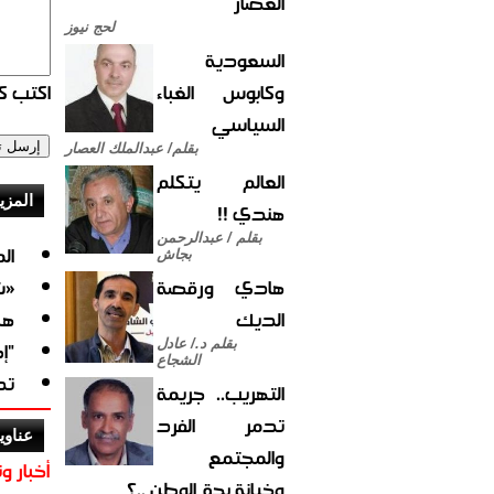
العصار
لحج نيوز
السعودية
وكابوس الغباء
اكتب كو
السياسي
بقلم/ عبدالملك العصار
العالم يتكلم
المزي
هندي !!
بقلم / عبدالرحمن
ال
بجاش
هادي ورقصة
«ش
الديك
هك
بقلم د./ عادل
"إ
الشجاع
تد
التهريب.. جريمة
تدمر الفرد
عناوي
والمجتمع
أخبار وت
وخيانة بحق الوطن ..؟