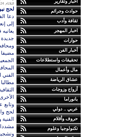
أخبار وتقارير
الثلاثاء, 24-مارس-2009
لحج نيو
حوادث وجرائم
دعا ال
ثقافة وأدب
إلى إنع
اخبار المهجر
يعانيه 
جديدة و
حوارات
ومحافظ
أخبار الفن
مضيفا أ
تحقيقات واستطلاعات
الجمعي
المحاف
مال وأعمال
الفني ا
عشاق الرياضة
مطالبا 
أزواج وزوجات
الثقافي
الأخرى 
بانوراما
وتابع ع
عربي .. دولي
لحج وال
حروف وأقلام
الفنية 
مشددا 
تكنولوجيا وعلوم
وتشجيع