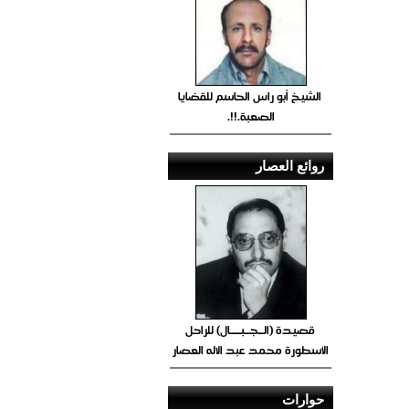
الشيخ أبو راس الحاسم للقضايا
الصعبة.!!.
روائع العصار
قصيدة (الــجــبــــال) للراحل
الأسطورة محمد عبد الاله العصار
حوارات