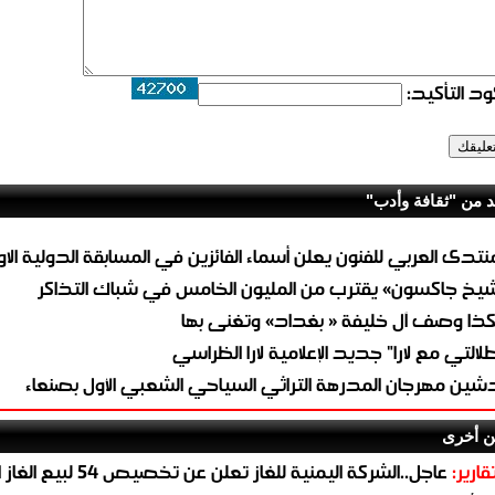
د التأكيد:
د من "ثقافة وأدب"
منتدى العربي للفنون يعلن أسماء الفائزين في المسابقة الدولية الا
يخ جاكسون» يقترب من المليون الخامس في شباك التذاكر
ذا وصف آل خليفة « بغداد» وتغنى بها
طلالتي مع لارا" جديد الإعلامية لارا الظراسي
شين مهرجان المدرهة التراثي السياحي الشعبي الأول بصنعاء
ن أخرى
قارير:
عاجل..الشركة اليمنية للغاز تعلن عن تخ