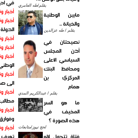
في احيا
بقلم/طه العامري
أخبار وت
مابين الوطنية
أخبار وت
والخيانة ..
الدولة
بقلم / طه عزالدين
أخبار وت
نصيحتان في
أخبار وت
أذن المجلس
أخبار وت
السياسي الأعلى
الوطني 
ومحافظ البنك
أخبار وت
المركزي بن
الى صنع
همام
أخبار وت
بقلم / عبدالكريم المدي
مطالب أ
ما هو السر
أخبار وت
المخيف في
وفوارق
هذه الصورة ؟
أخبار وت
لحج نيوز/متابعات
فتاة تتحول لإله
تعرف عل