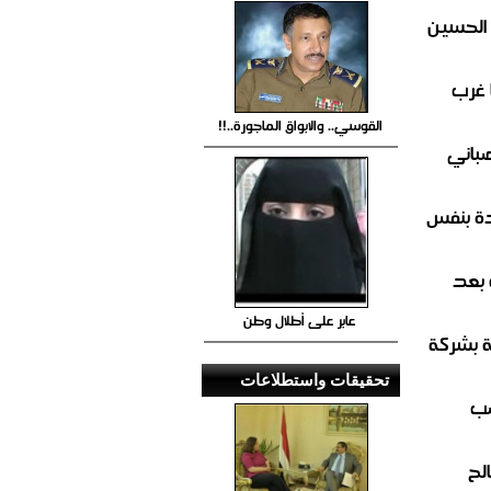
 الحسين
 غرب
القوسي.. والابواق الماجورة..!!
صباني
ة بنفس
 بعد
عابر على أطلال وطن
ة بشركة
تحقيقات واستطلاعات
صب
لح