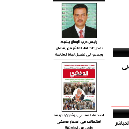
رئيس حزب الوفاق يشيد
بمخرجات لقاء العاشر من رمضان
ويدعو الى تفعيل لجنة المتابعة
ولى
اصدقاء المغشي يوثقون لجريمة
الاختطاف في اصدار صحفي
صيص 54 لبيع الغاز المباشر
خاص عن الحادثة!!