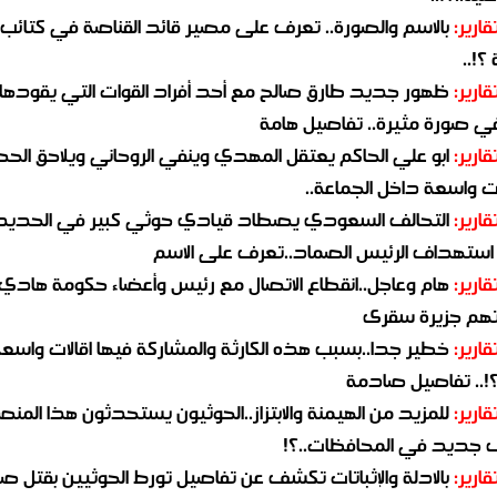
قارير:
بالاسم والصورة.. تعرف على مصير قائد القناصة في كتائب
؟!..
قارير:
ظهور جديد طارق صالح مع أحد أفراد القوات التي يقودها
في صورة مثيرة.. تفاصيل هامة
قارير:
ابو علي الحاكم يعتقل المهدي وينفي الروحاني ويلاحق الح
 واسعة داخل الجماعة..
قارير:
التحالف السعودي يصطاد قيادي حوثي كبير في الحديد
استهداف الرئيس الصماد..تعرف على الاسم
قارير:
هام وعاجل..انقطاع الاتصال مع رئيس وأعضاء حكومة هادي
هم جزيرة سقرى
قارير:
خطير جدا..بسبب هذه الكارثة والمشاركة فيها اقالات واسع
؟!.. تفاصيل صادمة
قارير:
للمزيد من الهيمنة والابتزاز..الحوثيون يستحدثون هذا المن
جديد في المحافظات..؟!
قارير:
بالادلة والإثباتات تكشف عن تفاصيل تورط الحوثيين بقتل صا