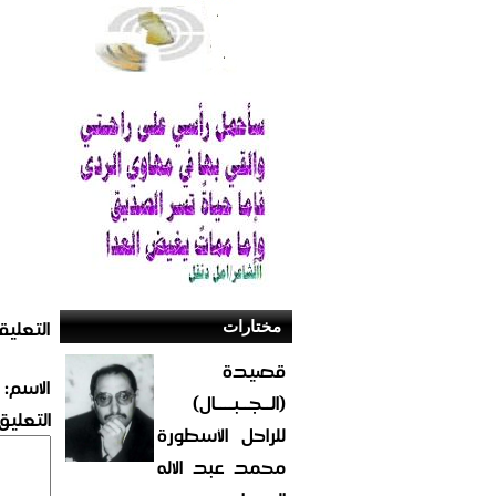
التعليق
مختارات
قصيدة
الاسم:
(الــجــبــــال)
التعليق:
للراحل الأسطورة
محمد عبد الاله