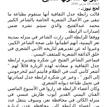
الثلاثاء, 24-مارس-2009
لحج نيوز:ـ
-
قالت رابطة جدل الثقافية أنها ستقوم بطباعة ما
تبقى من الأعمال الشعرية الخاصة بالشاعر الكبير
محمد عبدالفتيح. والذي سيتم نشره ضمن
إصدارات الرابطة .
ووفقا للرابطة التي زارت الشاعر في منزله بمدينة
تعز اليمنية، أنهم اطمأنوا على صحة الشاعر الكبير،
وعبروا له عن تقديرهم لتاريخه الأدبي الشعري في
خلق الذائقة الشعرية للمثقف اليمني .
فيماعبر الشاعر الفتيح عن شكره وتقديره لرابطة
جدل الثقافية و سعادته لهذه الزيارة قائلاً لهم "
أشعر كأنني كنت في الظلام فأتيتم انتم لتخرجونني
إلى النور " ، وعبر عن شكره لرابطة جدل لمبادرتها
في تحمل طباعة ديوانه الشعري.
وكان أعضاء الرابطة قد زاروا في الأسبوع الماضي
الفنان اليمني القدير أيوب طارش عبسي في
منزله الكائن في محافظة تعز، وسوف ينتقل عدد
من أعضاء الرابطة إلى محافظة عدن لزيارة