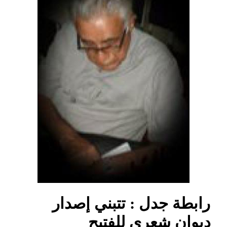
رابطة جدل : تتبني إصدار
ديوان شعري للفتيح