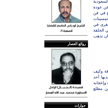
لسعودية
عن عودة
ع في فن
خمسينات
صغرى في
الشيخ أبو راس الحاسم للقضايا
الصعبة.!!.
ي الحلقة
كان تذهب
روائع العصار
قة وكيف
يها أحد
وإعجابه
قصيدة (الــجــبــــال) للراحل
من مطلع
الأسطورة محمد عبد الاله العصار
حوارات