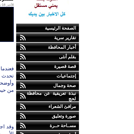
الأحد, 18-يناير-2009
الصفحة الرئيسية
تقارير سرية
أخبار المحافظة
بقلم أنثى
قصة قصيرة
فعندما 
تحدث ه
إجتماعيات
وأوضحت
صحة وجمال
من حيث
نبذة تعريفية عن محافظة
لحج
مرافئ الشعراء
صورة وتعليق
مســاحة حــرة
وقد اجت
الأمر ب