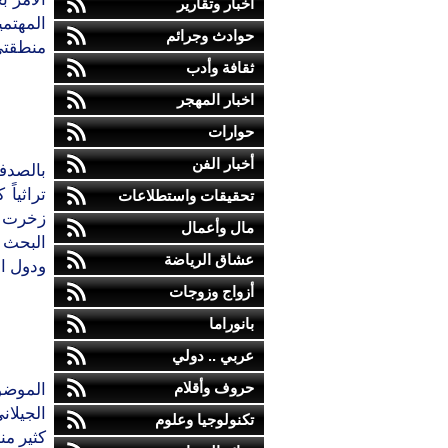
أخبار وتقارير
المهتمي
حوادث وجرائم
منطقتي 
ثقافة وأدب
اخبار المهجر
حوارات
أخبار الفن
بالصدف
تراثياً
تحقيقات واستطلاعات
زخرت ب
مال وأعمال
البحث 
عشاق الرياضة
ودول ال
أزواج وزوجات
بانوراما
عربي .. دولي
حروف وأقلام
الموضوع
الجيلان
تكنولوجيا وعلوم
كثير من