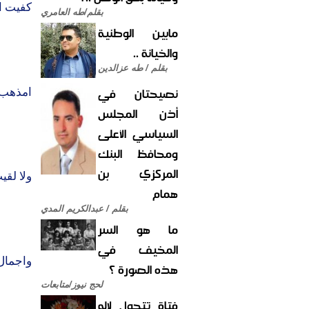
كفيت ا
بقلم/طه العامري
مابين الوطنية
والخيانة ..
بقلم / طه عزالدين
نصيحتان في
امذهب 
أذن المجلس
السياسي الأعلى
ومحافظ البنك
المركزي بن
ولا لقي
همام
بقلم / عبدالكريم المدي
ما هو السر
المخيف في
واجمال
هذه الصورة ؟
لحج نيوز/متابعات
فتاة تتحول لإله