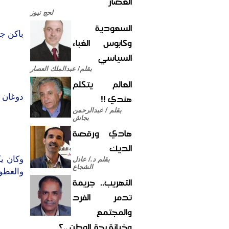
العصار
لحج نيوز
السعودية
باكن ج
وكابوس الغباء
السياسي
بقلم/ عبدالملك العصار
العالم يتكلم
هندي !!
دوغان 
بقلم / عبدالرحمن
بجاش
هادي ورقصة
الديك
وكان ي
بقلم د./ عادل
الشجاع
والعطور
التهريب.. جريمة
تدمر الفرد
والمجتمع
وخيانة بحق الوطن ..؟