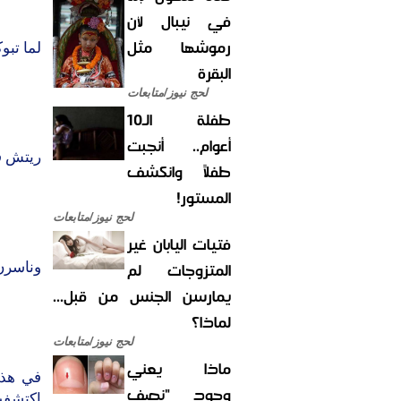
في نيبال لأن
رموشها مثل
لما تبو
البقرة
لحج نيوز/متابعات
طفلة الـ10
أعوام.. أنجبت
ريتش ف
طفلاً وانكشف
المستور!
لحج نيوز/متابعات
فتيات اليابان غير
المتزوجات لم
وناسرن
يمارسن الجنس من قبل...
لماذا؟
لحج نيوز/متابعات
ماذا يعني
في هذا
وجود "نصف
اكتشفت 