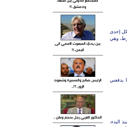
المجتمع الدولي بين صنعاء
ودمشق..!!
كل إحدى
ارط، وهي
بين يدي المبعوث الأممي الى
اليمن..!!
الرئيس صالح والمسيرة وشهود
 يدفعني
الزور..؟!..
الدكتور القربي رجل بحجم وطن ..
 البدء،