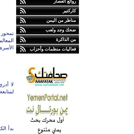
روائع العصار
كاركتير
مناظر من اليمن
ضحك وجد ولعب
تمحور 
من الذاكرة
المعالم
الأسرة 
فعاليات منظمات وأحزاب
لا أدر
لمتابعة
بدأ ال