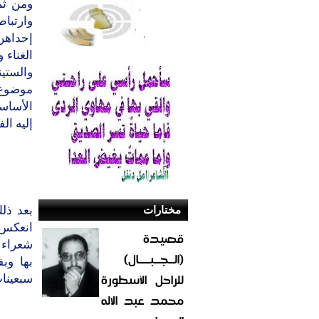
ومن ثم
وارتبا
إحداهن
الغناء
والستي
موضوع ا
الأساسي
إليه الف
مختارات
بعد ذل
انعكس 
قصيدة
شعراء 
(الــجــبــــال)
بها وب
للراحل الأسطورة
سبعينا
محمد عبد الاله