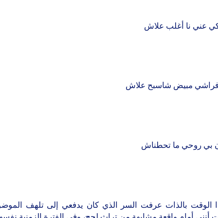
كي عني نا أغلب علاش
راشي مبيض شاسبح علاش
 بي روحي ما تحطناش
 الوقت بالذات عرفت السر الذي كان يدفعي إلى تلهف الموضو
أنني أمام واقعة مشابهة من تراث لحج، وفي الفترة الزمنية نفسها ت