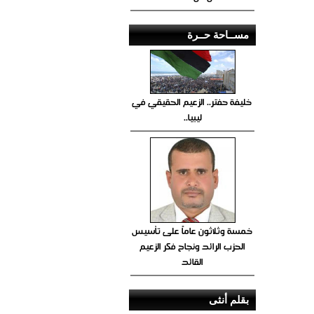
مســاحة حــرة
خليفة حفتر.. الزعيم الحقيقي في
ليبيا..
خمسة وثلاثون عاماً على تأسيس
الحزب الرائد ونجاح فكر الزعيم
القائد
بقلم أنثى