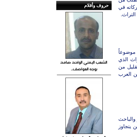
حروف وأقلام
ركاته في
التراث.
موضوعاً
راث الذي
الشعب اليمني الواحد صامد
قليل من
بوجه العواصف..
ن العرب
 والباحث
ن يتجاوز