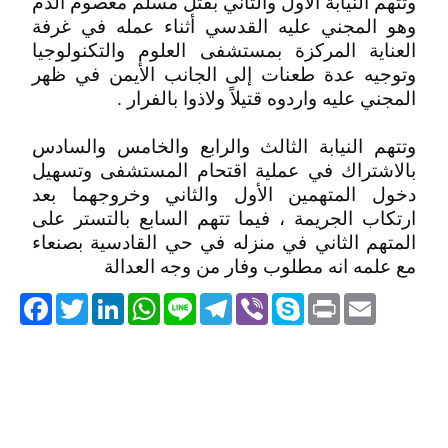
وتتهم النيابة الأول والثاني بقتل مسلم معصوم الدم
وهو المجني عليه القدسي أثناء عمله في غرفة
العناية المركزة بمستشفى العلوم والتكنولوجيا
وتوجيه عدة طعنات إلى الجانب الأيمن في ظهر
المجني عليه واردوه قتيلاً ولاذوا بالفرار .
وتتهم النيابة الثالث والرابع والخامس والسادس
بالاشتراك في عملية اقتحام المستشفى وتسهيل
دخول المتهمين الأول والثاني وخروجهما بعد
ارتكاب الجريمة ، فيما تتهم السابع بالتستر على
المتهم الثاني في منزله في حي القادسية بصنعاء
مع علمه انه مطلوب وفار من وجه العدالة
acebook
Twitter
LinkedIn
WhatsApp
Line
Telegram
Viber
Skype
Print
Email