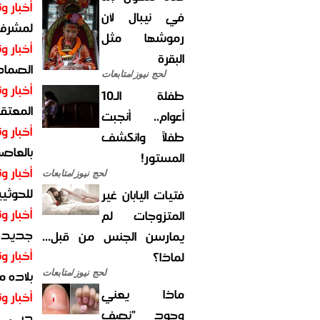
أخبار وت
في نيبال لأن
لمشرف 
رموشها مثل
أخبار وت
البقرة
الصماد.
لحج نيوز/متابعات
أخبار وت
طفلة الـ10
المعتقل
أعوام.. أنجبت
أخبار وت
طفلاً وانكشف
بالعاص
المستور!
أخبار وت
لحج نيوز/متابعات
للحوثيي
فتيات اليابان غير
أخبار وت
المتزوجات لم
جديدة ل
يمارسن الجنس من قبل...
أخبار وت
لماذا؟
بلاده م
لحج نيوز/متابعات
ماذا يعني
أخبار وت
وجود "نصف
دبي.. ا