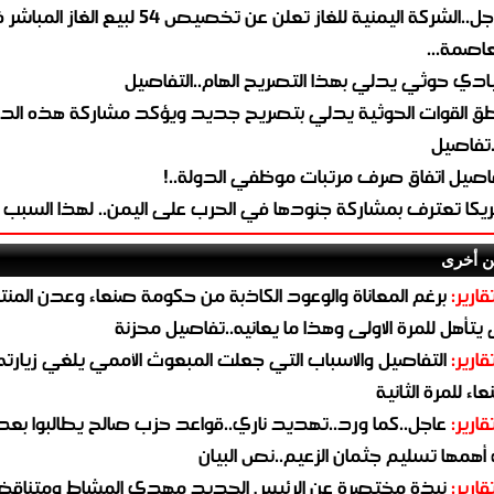
عاجل..الشركة اليمنية للغاز تعلن عن تخصيص 54 لبيع 
لعاصمة...
ادي حوثي يدلي بهذا التصريح الهام..التفاصيل
طق القوات الحوثية يدلي بتصريح جديد ويؤكد مشاركة هذه الد
.تفاصيل
اصيل اتفاق صرف مرتبات موظفي الدولة..!
ريكا تعترف بمشاركة جنودها في الحرب على اليمن.. لهذا السبب
ن أخرى
قارير:
برغم المعاناة والوعود الكاذبة من حكومة صنعاء وعدن المن
يتأهل للمرة الاولى وهذا ما يعانيه..تفاصيل محزنة
قارير:
التفاصيل والاسباب التي جعلت المبعوث الأممي يلغي زيارته 
اء للمرة الثانية
قارير:
عاجل..كما ورد..تهديد ناري..قواعد حزب صالح يطالبوا بعد
همها تسليم جثمان الزعيم..نص البيان
قارير:
نبذة مختصرة عن الرئيس الجديد مهدي المشاط ومتناق