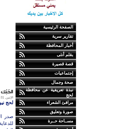
الصفحة الرئيسية
تقارير سرية
أخبار المحافظة
بقلم أنثى
قصة قصيرة
إجتماعيات
صحة وجمال
نبذة تعريفية عن محافظة
الحُبُ
لحج
الإثنين, 31-يناير-2011
مرافئ الشعراء
لحج نيو
صورة وتعليق
صدر ال
مســاحة حــرة
للدعاية