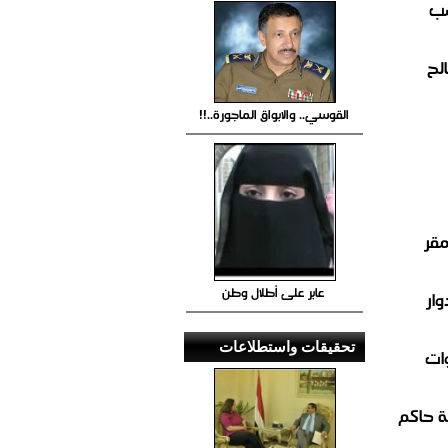
صب
لح
القوسي.. والابواق الماجورة..!!
مقر
عابر على أطلال وطن
ار
تحقيقات واستطلاعات
ات
 حاكم