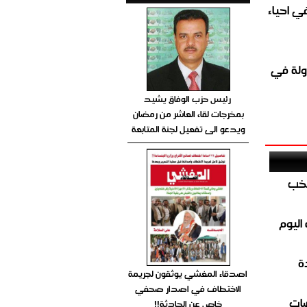
الغاز المباشر في احياء
ولة في
رئيس حزب الوفاق يشيد
بمخرجات لقاء العاشر من رمضان
ويدعو الى تفعيل لجنة المتابعة
تخب
اليوم
ة
اصدقاء المغشي يوثقون لجريمة
الاختطاف في اصدار صحفي
ضات
خاص عن الحادثة!!