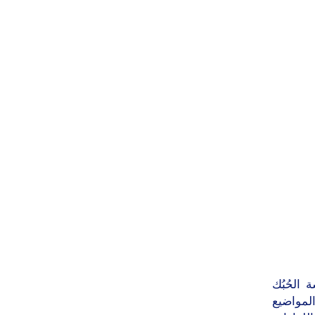
الحُبُك
المواضيع