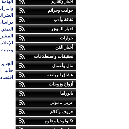
أخبار وتقارير
الهامة
والدرا
حوادث وجرائم
الضرائب
ثقافة وأدب
دراسات
اخبار المهجر
اليمني
المشروع
حوارات
الإعلان
أخبار الفن
وعينية 
تحقيقات واستطلاعات
الجدير 
مال وأعمال
حاليا 
عشاق الرياضة
اقتصاد
أزواج وزوجات
بانوراما
عربي .. دولي
حروف وأقلام
تكنولوجيا وعلوم