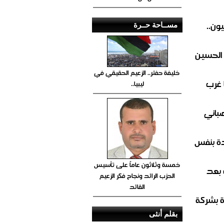
ون..
مســاحة حــرة
 الحسين
خليفة حفتر.. الزعيم الحقيقي في
 غرب
ليبيا..
صباني
ة بنفس
خمسة وثلاثون عاماً على تأسيس
 بعد
الحزب الرائد ونجاح فكر الزعيم
القائد
ة بشركة
بقلم أنثى