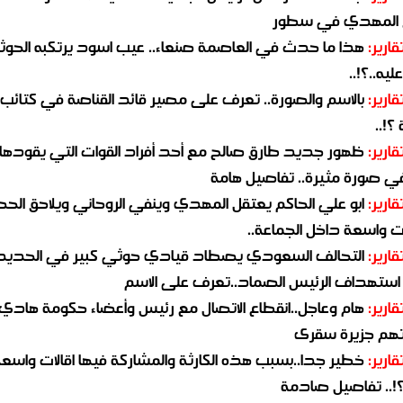
 المهدي في سطور
قارير:
هذا ما حدث في العاصمة صنعاء.. عيب اسود يرتكبه الحوثي
يه..؟!..
قارير:
بالاسم والصورة.. تعرف على مصير قائد القناصة في كتائب
؟!..
قارير:
ظهور جديد طارق صالح مع أحد أفراد القوات التي يقودها
في صورة مثيرة.. تفاصيل هامة
قارير:
ابو علي الحاكم يعتقل المهدي وينفي الروحاني ويلاحق الح
 واسعة داخل الجماعة..
قارير:
التحالف السعودي يصطاد قيادي حوثي كبير في الحديد
استهداف الرئيس الصماد..تعرف على الاسم
قارير:
هام وعاجل..انقطاع الاتصال مع رئيس وأعضاء حكومة هادي
هم جزيرة سقرى
قارير:
خطير جدا..بسبب هذه الكارثة والمشاركة فيها اقالات واسع
؟!.. تفاصيل صادمة