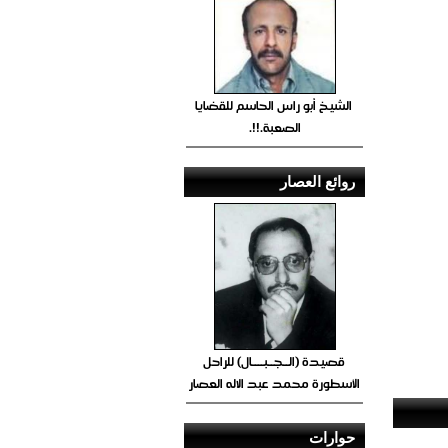
الشيخ أبو راس الحاسم للقضايا
الصعبة.!!.
روائع العصار
قصيدة (الــجــبــــال) للراحل
الأسطورة محمد عبد الاله العصار
حوارات