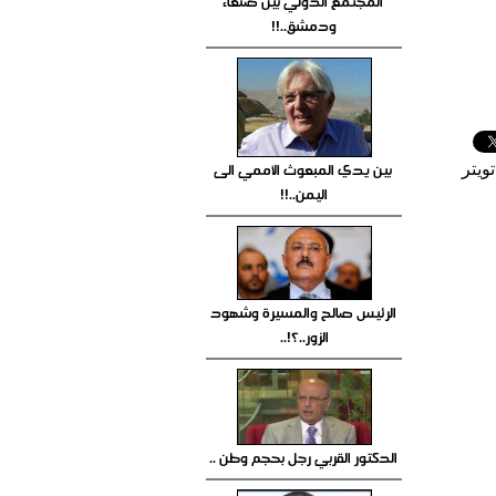
المجتمع الدولي بين صنعاء
ودمشق..!!
بين يدي المبعوث الأممي الى
ويتر
اليمن..!!
الرئيس صالح والمسيرة وشهود
الزور..؟!..
الدكتور القربي رجل بحجم وطن ..