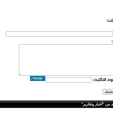
ات:
د التأكيد:
د من "أخبار وتقارير"