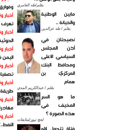
وفوارق
بقلم/طه العامري
مابين الوطنية
أخبار وت
والخيانة ..
تعرف عل
بقلم / طه عزالدين
أخبار وت
نصيحتان في
الحوثية 
أذن المجلس
أخبار وت
السياسي الأعلى
اليمن 
ومحافظ البنك
أخبار وت
المركزي بن
تصفيات
همام
أخبار وت
بقلم / عبدالكريم المدي
طريقة 
ما هو السر
أخبار وت
المخيف في
مغادرت
هذه الصورة ؟
أخبار وت
لحج نيوز/متابعات
النفط..
فتاة تتحول لإله