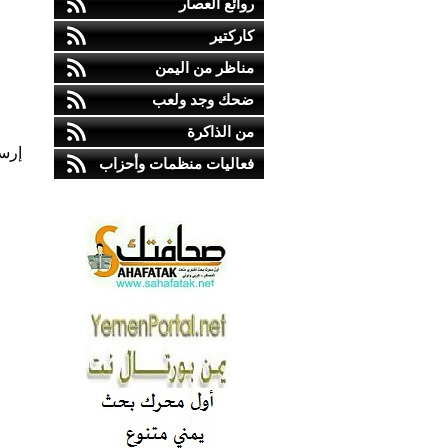
روائع العصار
كاركتير
مناظر من اليمن
ضحك وجد ولعب
من الذاكرة
إرس
فعاليات منظمات وأحزاب