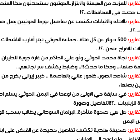
قارير:
للمزيد من الهيمنة والابتزاز..الحوثيون يستحدثون هذا المن
جديد في المحافظات..؟!
قارير:
بالادلة والإثباتات تكشف عن تفاصيل تورط الحوثيين بقتل صا
.؟!..
قارير:
500 دولار عن كل فتاة.. جماعة الحوثي تبتز أقارب الناشطات
ات للافراج عنهن..؟!..
قارير:
نجاة محمد الحوثي وأبو علي الحاكم من غارة جوية للطيران
مة صنعاء.. وهذا ما حدث!!.. وضابط يكشف سر نجاتهم...
قارير:
شاهد الصور..ظهور علني بالعاصمة .. خبير إيراني يخرج من 
ن بصنعاء
قارير:
في سابقة هي الاولى من نوعها في اليمن..الحوثي يسلم ادو
لزينبيات ..؟!التفاصيل وصورة
قارير:
هل هي صحوة متأخرة..البرلمان السوداني يطالب بسحب قو
ن اليمن
قارير:
صحيفة هندية تكشف تفاصيل جديدة عن القبض على ابنة
قتلوني ولن اعود الى الامارات..