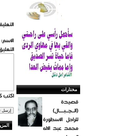
التعليق
الاسم:
التعليق:
مختارات
اكتب كو
قصيدة
(الــجــبــــال)
للراحل الأسطورة
المزي
محمد عبد الاله