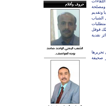
للقاءات
حروف وأقلام
 ومصلحة
ا وتقديم
 الشباب
متطلبات
ُبُك قوقل
ئز نقدية
الشعب اليمني الواحد صامد
 تحريرها
بوجه العواصف..
ر صحيفة