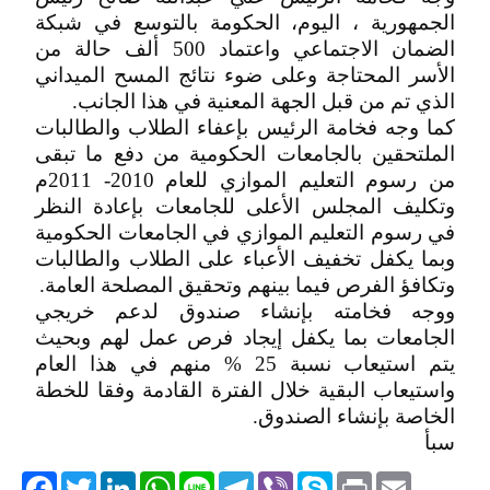
الجمهورية ، اليوم، الحكومة بالتوسع في شبكة
الضمان الاجتماعي واعتماد 500 ألف حالة من
الأسر المحتاجة وعلى ضوء نتائج المسح الميداني
الذي تم من قبل الجهة المعنية في هذا الجانب.
كما وجه فخامة الرئيس بإعفاء الطلاب والطالبات
الملتحقين بالجامعات الحكومية من دفع ما تبقى
من رسوم التعليم الموازي للعام 2010- 2011م
وتكليف المجلس الأعلى للجامعات بإعادة النظر
في رسوم التعليم الموازي في الجامعات الحكومية
وبما يكفل تخفيف الأعباء على الطلاب والطالبات
وتكافؤ الفرص فيما بينهم وتحقيق المصلحة العامة.
ووجه فخامته بإنشاء صندوق لدعم خريجي
الجامعات بما يكفل إيجاد فرص عمل لهم وبحيث
يتم استيعاب نسبة 25 % منهم في هذا العام
واستيعاب البقية خلال الفترة القادمة وفقا للخطة
الخاصة بإنشاء الصندوق.
سبأ
acebook
Twitter
LinkedIn
WhatsApp
Line
Telegram
Viber
Skype
Print
Email