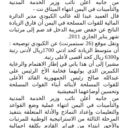
من جانبه أعلن نائب وزير الخدمة المدنية
والتأمينات في اليمن انتهاء الميثاق نت -
قال العميد عبدا لله غالب الكبودي مدير الدائرة
المالية للقوات المسلحة في اليمن أن فارق الزيادة
الناتج عن خفض ضريبة الدخل قد ضم إلى مرتبات
شهر يناير الجاري 2011.
ونقل موقع (26 سبتمبرنت) عن الكبودي توضيحه :
أن متوسط الزيادة كحد ادني 1700ريال لأدنى رتبة
و6300 ريال كحد أقصى لأعلى رتبة.
مشيرا إلى أن هذا ياتي في إطار الاهتمام والرعاية
الكبيرين الذي يوليهما فخامة الأخ الرئيس علي
عبدالله صالح رئيس الجمهورية القائد الأعلى
للقوات المسلحة لأبنائه أبناء القوات المسلحة
وتحسين أوضاعهما المعيشية
من جانبه أعلن نائب وزير الخدمة المدنية
والتأمينات في اليمن انتهاء عملية وضع القواعد
والتعليمات وإعداد النماذج والأدلة المتعلقة بتنفيذ
المرحلة الثالثة من الاستراتيجية الوطنية للمرتبات
والأجور ابتداء من فبراير القادم بكلفة اجمالية