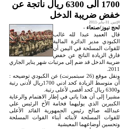
1700 الى 6300 ريال ناتجة عن
خفض ضريبة الدخل
الإثنين, 31-يناير-2011
لحج نيوز/صنعاء
-
قال العميد عبدا لله غالب
الكبودي مدير الدائرة المالية
للقوات المسلحة في اليمن أن
فارق الزيادة الناتج عن خفض
ضريبة الدخل قد ضم إلى مرتبات شهر يناير الجاري
2011.
ونقل موقع (26 سبتمبرنت) عن الكبودي توضيحه :
أن متوسط الزيادة كحد ادني 1700ريال لأدنى رتبة
و6300 ريال كحد أقصى لأعلى رتبة.
مشيرا إلى أن هذا ياتي في إطار الاهتمام والرعاية
الكبيرين الذي يوليهما فخامة الأخ الرئيس علي
عبدالله صالح رئيس الجمهورية القائد الأعلى
للقوات المسلحة لأبنائه أبناء القوات المسلحة
وتحسين أوضاعهما المعيشية