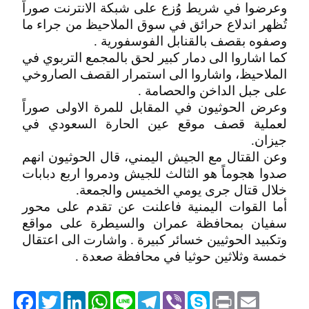
وعرضوا في شريط وُزع على شبكة الانترنت صوراً
تُظهر اندلاع حرائق في سوق الملاحيظ من جراء ما
وصفوه بقصف بالقنابل الفوسفورية .
كما اشاروا الى دمار كبير لحق بالمجمع التربوي في
الملاحيظ، واشاروا الى استمرار القصف الصاروخي
على جبل الداخن والحصامة .
وعرض الحوثيون في المقابل للمرة الاولى صوراً
لعملية قصف موقع عين الحارة السعودي في
جيزان.
وعن القتال مع الجيش اليمني، قال الحوثيون انهم
صدوا هجوماً هو الثالث للجيش ودمروا اربع دبابات
خلال قتال جرى يومي الخميس والجمعة.
أما القوات اليمنية فاعلنت عن تقدم على محور
سفيان بمحافظة عمران والسيطرة على مواقع
وتكبيد الحوثيين خسائر كبيرة . واشارت الى اعتقال
خمسة وثلاثين حوثيا في محافظة صعدة .
acebook
Twitter
LinkedIn
WhatsApp
Line
Telegram
Viber
Skype
Print
Email