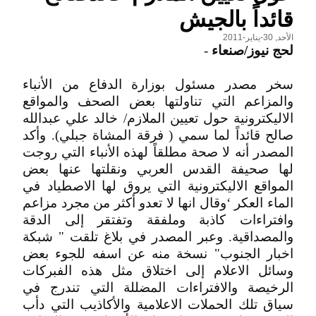
قائداً بالجيش
الأحد, 30-يناير-2011
لحج نيوز/صنعاء
-
سخر مصدر مسئول بوزارة الدفاع من الأنباء
والمزاعم التي تناولتها بعض الصحف والمواقع
الاليكترونية حول تعيين الملازم/ خالد علي عبدالله
صالح قائداً لما سمي ( فرقة المشاة جبلي). وأكد
المصدر أنه لا صحة مطلقاً لهذه الأنباء التي روجت
لها صحيفة القدس العربي ونقلتها عنها بعض
المواقع الاليكترونية التي يروق لها الاصطياد في
الماء العكر ‘وقال انها لا تعدو أكثر من مجرد مزاعم
وافتراءات كاذبة وملفقة وتفتقر إلى الدقة
والمصداقية. وعبر المصدر في بلاغ تلقت " شبكة
اخبار الجنوب" نسخة منه عن اسفه للجوء بعض
وسائل الاعلام إلى اختلاق مثل هذه الفبركات
الرخيصة والافتراءات المضللة التي تندرج في
سياق تلك الحملات الاعلامية والأكاذيب التي دأب