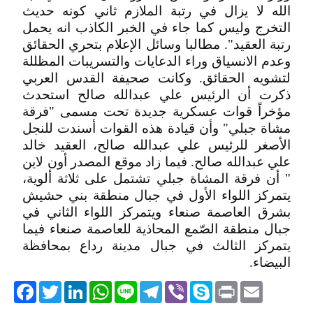
الله لا يزال في رتبة الملازم ثاني كونه حديث
التخرج وليس كما جاء في الخبر الكاذب انه يحمل
رتبة العقيد". مطالبا وسائل الإعلام بتحري الحقائق
وعدم الانسياق وراء الدعايات والتسريبات المظللة
لتشويه الحقائق. وكانت صحيفة القدس العربي
ذكرت أن الرئيس علي عبدالله صالح استحدث
مؤخراً قوات عسكرية جديدة تحت مسمى "فرقة
مشاة جبلي" وأن قيادة هذه القوات أسندت للنجل
الأصغر للرئيس علي عبدالله صالح، العقيد خالد
علي عبدالله صالح. فيما زاد موقع المصدر أون لاين
" أن فرقة المشاة جبلي تشتمل على ثلاثة ألوية،
يتمركز اللواء الأول في جبال منطقة بني حشيش
بشرق العاصمة صنعاء ويتمركز اللواء الثاني في
جبال منطقة الصّمع المحاذية للعاصمة صنعاء فيما
يتمركز الثالث في جبال مدينة رداع بمحافظة
البيضاء.
acebook
Twitter
LinkedIn
WhatsApp
Line
Telegram
Viber
Skype
Print
Email