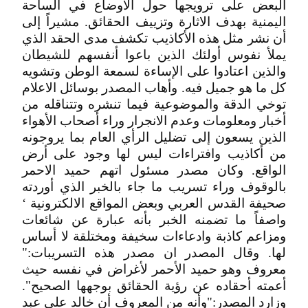
البعض على ترويجها حول الأوضاع في الساحة
اليمنية بهدف الاثارة وتزييف الحقائق. مشيراً إلى
أن نشر مثل هذه الأكاذيب تكشف مدى الحقد الذي
يملأ نفوس أولئك الذين باعوا أنفسهم للشيطان
والذين اعتادوا على الإساءة لسمعة الوطن وتشويه
كل ما هو جميل فيه. وأهاب المصدر بوسائل الاعلام
توخي الدقة والموضوعية فيما تنشره وتتناقله من
أخبار ومعلومات وعدم الانجرار وراء أصحاب الأهواء
الذين يسعون إلى تضليل الرأي العام بما يروجونه
من أكاذيب وافتراءات ليس لها وجود على أرض
الواقع. وكان مصدر مسئول اتهم حميد الاحمر
بالوقوف وراء تسريب ما جاء بالخبر الذي أوردته
صحيفة القدس العربي وبعض المواقع الالكترونية ‘
واصفاً ما تضمنه الخبر بأنه عبارة عن شائعات
ومزاعم كاذبة وادعاءات سخيفة ومختلقة لا أساس
لها. وقال المصدر ان مصدر هذه التسريبات:"
معروف وهو حميد الأحمر لأغراض في نفسه حيث
أعمته أحقاده عن رؤية الحقائق بوجهها الصحيح".
وزارد المصدر:"وأنه من المعروف أن خالد علي عبد