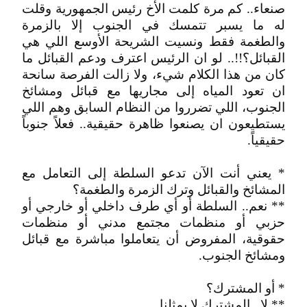
صنعاء.. كم مرة كلمت الأخ رئيس الجمهورية وقلت
له ما يسبر تتمسك في الجنوب إلا بالزمرة
والطغمة فقط ونسيت الشريحة الأوسع اللي هي
القبائل؟!!.. لو ان الرئيس اعترف ودعم القبائل ما
كان من هذا الكلام شيء، ولا زالت الفرصة سانحة
ان تعود المياه إلى مجاريها مع قبائل ومشائخ
الجنوب، اللي تضرروا من النظام السابق وهم اللي
يستطيعون ان يصنعوا ظاهرة حقيقية.. فعلاً جنوباً
حقيقياً.
* يعني أنت الآن تدعو السلطة إلى التعامل مع
المشائخ والقبائل وترك الزمرة والطغمة؟
** نعم.. السلطة أو أي طرف داخلي أو خارجي أو
حزبي أو منظمات مجتمع مدني أو منظمات
حقوقية، المفروض أن يتعاملوا مباشرة مع قبائل
ومشائخ الجنوب.
* أو المشترك؟
** لا.. المشترك لا يمثلنا.