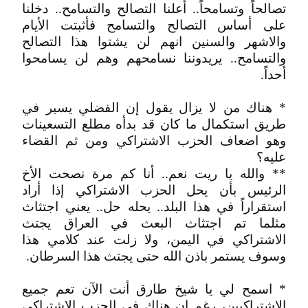
تصالحاً وتسامحاً.. أعلنا التصالح والتسامح.. دخلنا
على أساس التصالح والتسامح فأثبتت الأيام
والاشهر والسنين انهم لن يشتوا هذا التصالح
والتسامح.. يريدوننا نسامحهم وهم لن يسامحوا
أحداً.
* هناك من لا يزال يقول إن الفضلي يسير في
طريق استكمال ما كان قد بدأه مطلع التسعينات
وهو اضعاف الحزب الاشتراكي ومن ثم القضاء
عليه؟
** والله يا ريت نعم.. أنا كم مرة نصحت الأخ
الرئيس بأن يحل الحزب الاشتراكي إذا أراد
استقراراً في هذا البلد.. يحله حل.. يعني اجتثاث
مثلما تم اجتثاث البعث في العراق يجتث
الاشتراكي في اليمن، ولا زلت عند كلامي هذا
وسوف يستمر باذن الله حتى يجتث هذا السرطان.
* اسمح لي يا شيخ طارق أنت الآن تعم جميع
الاشتراكيين، رغم ان هناك في الحزب الاشتراكي