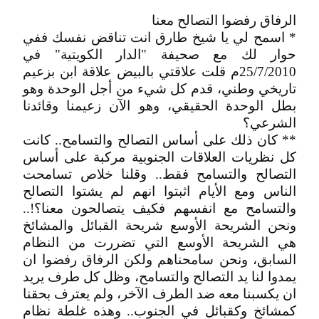
الرفاق رفضوا التصالح معنا
* اسمح لي يا شيخ طارق انت تناقض نفسك ففي
حوار لك مع صحيفة "الدار الكويتية" في
25/7/2010م قلت علاقتي بالبيض علاقة ابن بزعيم
تاريخي وطني، قدم كل شيء من أجل الوحدة وهو
بطل الوحدة الحقيقي، وهو الآن زعيمنا وقائدنا
الشرعي؟
** كان ذلك على أساس التصالح والتسامح.. كانت
كل نظريات العلاقات الجنوبية مركبة على أساس
التصالح والتسامح فقط.. وقلنا خلاص تسامحت
الناس ومع الأيام اثبتوا انهم لم يشتوا التصالح
والتسامح مع انفسهم فكيف يتصالحون معنا؟!..
ونحن الشريحة الأوسع شريحة القبائل والمشائخ
هي الشريحة الأوسع التي تضررت من النظام
السابق، ونحن سامحناهم ولكن الرفاق رفضوا ان
يمدوا لنا يد التصالح والتسامح، وظل كل طرف يريد
ان يكسبنا معه ضد الطرف الآخر، ولم يعترف بحقنا
كمشائخ وكقبائل في الجنوب.. وهذه غلطة نظام