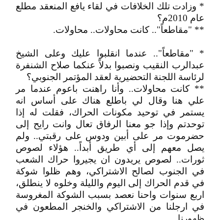
* وزادت تلك الخلافات في لقاء يافع المنعقد مطلع
عام 2010م؟
** "مقاطعاً".. كانت محاولات.. محاولات.
* "مقاطعاً".. عندما انقلبوا عليك وعلى الشيخ
عبدالرب النقيب ونصبوا بدلاً عنكما صلاح الشنفرة
لرئاسة اللجنة التحضيرية لعقد المؤتمر الجنوبي؟
** كانت محاولات.. وأنا راهنت باعوم عندما مر
علي هنا وقال لي باطلع هناك على أساس انه
يستمر في توحيد مكونات الحراك، فقلت له إذا
توحدتم وإذا جو معنا الرفاق تعال وانت رايح إلى
حضرموت مر على أبين ودوس على رقبتي.. ولم
يصل معهم إلى أي طريق أبداً.. هؤلاء لصوص
ثورات.. لصوص يريدون ان يجيروا حراك الشعب
في الجنوب لصالح الاشتراكي، وهم ظلوا شوكة
في قدم الحراك إلى اليوم والليلة وخلوه لا ينطلق،
اربع سنوات واحنا نعصد بسبب الشوكة المغروسة
في ارجلنا من الاشتراكي والخنجر المطعون في
ظهورنا.