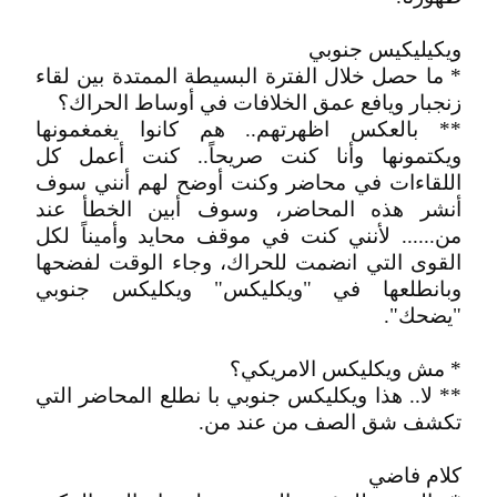
ويكيليكيس جنوبي
* ما حصل خلال الفترة البسيطة الممتدة بين لقاء
زنجبار ويافع عمق الخلافات في أوساط الحراك؟
** بالعكس اظهرتهم.. هم كانوا يغمغمونها
ويكتمونها وأنا كنت صريحاً.. كنت أعمل كل
اللقاءات في محاضر وكنت أوضح لهم أنني سوف
أنشر هذه المحاضر، وسوف أبين الخطأ عند
من...... لأنني كنت في موقف محايد وأميناً لكل
القوى التي انضمت للحراك، وجاء الوقت لفضحها
وبانطلعها في "ويكليكس" ويكليكس جنوبي
"يضحك".
* مش ويكليكس الامريكي؟
** لا.. هذا ويكليكس جنوبي با نطلع المحاضر التي
تكشف شق الصف من عند من.
كلام فاضي