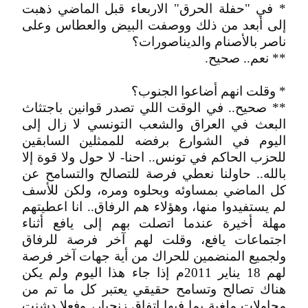
* في "حفلة الحرق" الاربعاء قبل الماضي ذهبت
إلى أبعد من ذلك ووصفت البيض والعطاس وعلى
ناصر بالأصنام والديناصورات؟
** نعم.. صحيح.
* وقلت انهم أضاعوا الجنوب؟
** صحيح.. في الوقت اللي تصدر قوانين باجتثاث
البعث في العراق والشعب التونسي لا زال إلى
اليوم في الشوارع برفضه للممثلين السابقين
للحزب الحاكم في تونس.. احنا- لا حول ولا قوة إلا
بالله.. حاولنا نعطي فرصة للتصالح والتسامح عن
كل الماضي بمساوئه وبحلوه ومره، ولكن للأسف
لم يستفيدوا منها، وهؤلاء هم الرفاق.. انا اعطيتهم
مهلة أخيرة عندما اتصلت بهم إلى يافع أثناء
اجتماعات يافع، وقلت لهم آخر فرصة للرفاق
ولجميع المنضمين للحراك من أية جهات آخر فرصة
لهم 18 يناير 2011م إذا جاء هذا اليوم ولم يكن
هناك تصالح وتسامح حقيقي يعتبر كل ما تم من
محاولات ملغية بما فيها اتفاق زنجبار، وفعلا دشنت