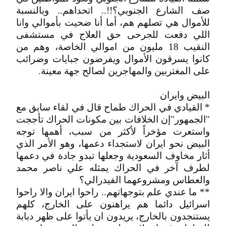
صف الشارع الجنوبي؟!!.. اتحداهم.. وبالنسبة
للأموال هي تصلهم هم، أما أنا ضحيت بأموالي وانا
اللي دفعت للجرحى حق العلاج في مستشفى
النقيب 18 مليون من اموالي الخاصة، وهم من
كانوا يسرقون الأموال ويفرضون جبايات وضرائب
على المغتربين والمهاجرين لصالح جهة معينة.
البيض وايران
* القيادي في الحراك طماح قال في لقاء سابق مع
"الجمهور"إن الخلافات بين مكونات الحراك تأججت
واستعرت مؤخراً لأكثر من سبب، أهمها توجه
البيض نحو ايران لاستجداء دعمها، وهو الأمر الذي
أثار مخاوف السعودية وجعلها تبدو جادة في دعمها
لطرف آخر في الحراك يمثله علي ناصر محمد
والعطاس ومشروعهما الفيدرالي؟
** ما عندي علم بتوجهاتهم.. راحوا ايران والا راحوا
اسرائيل دائما هم يراهنون على الخارج، كلهم
يستنجدون بالخارج، يريدون ان يأتوا على ظهر دبابة