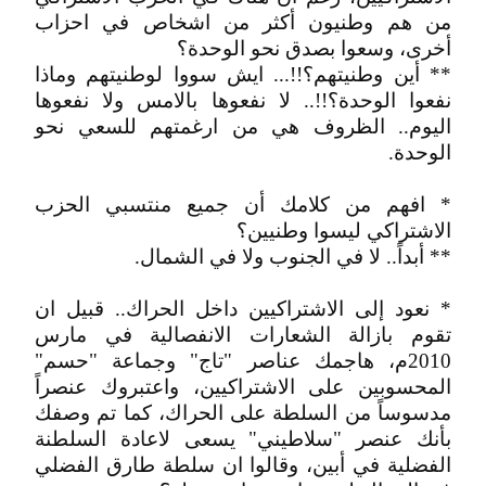
من هم وطنيون أكثر من اشخاص في احزاب
أخرى، وسعوا بصدق نحو الوحدة؟
** أين وطنيتهم؟!!... ايش سووا لوطنيتهم وماذا
نفعوا الوحدة؟!!.. لا نفعوها بالامس ولا نفعوها
اليوم.. الظروف هي من ارغمتهم للسعي نحو
الوحدة.
* افهم من كلامك أن جميع منتسبي الحزب
الاشتراكي ليسوا وطنيين؟
** أبداً.. لا في الجنوب ولا في الشمال.
* نعود إلى الاشتراكيين داخل الحراك.. قبيل ان
تقوم بازالة الشعارات الانفصالية في مارس
2010م، هاجمك عناصر "تاج" وجماعة "حسم"
المحسوبين على الاشتراكيين، واعتبروك عنصراً
مدسوساً من السلطة على الحراك، كما تم وصفك
بأنك عنصر "سلاطيني" يسعى لاعادة السلطنة
الفضلية في أبين، وقالوا ان سلطة طارق الفضلي