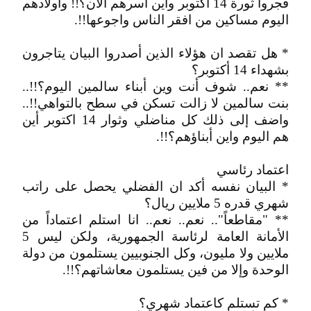
فجروا ثورة 14 أكتوبر واين أسرهم الآن؟!! وأولادهم
اليوم مساكين من افقر الناس واجوعها!!.
* هل تقصد ان هؤلاء الذين أصدروا البيان يتاجرون
بشهداء 14 أكتوبر؟
** نعم.. شوف أنت وين أبناء سالمين اليوم؟!!..
بنت سالمين لا زالت تسكن في سطح بالتواهي!!..
واضف إلى ذلك كل مناضلي وثوار 14 اكتوبر أين
هم اليوم واين أبناؤهم؟!!.
اعتماد رئاسي
* البيان نفسه أكد ان الفضلي يحصل على راتب
شهري قدره 5 ملايين ريال؟
** "مقاطعاً".. نعم.. نعم.. انا استلم اعتماداً من
الأمانة العامة لرئاسة الجمهورية، ولكن ليس 5
ملايين ولا مليون، وكل الجنوبيين يستلمون من دولة
الوحدة وإلا من فين يستلمون معاشاتهم؟!!.
* كم تستلم كاعتماد شهري؟