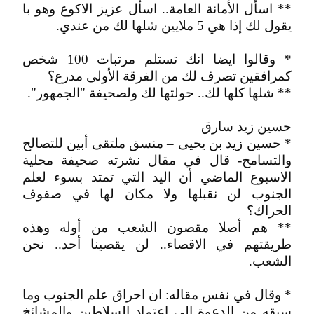
** اسأل الأمانة العامة.. اسأل عزيز الاكوع وهو با
يقول لك إذا هي 5 ملايين شلها لك من عندي.
* وقالوا ايضا انك تستلم مرتبات 100 شخص
كمرافقين تصرف لك من الفرقة الأولى مدرع؟
** شلها كلها لك.. حولتها لك ولصحيفة "الجمهور".
حسين زيد سارق
* حسين زيد بن يحيى – منسق ملتقى أبين للتصالح
والتسامح- قال في مقال نشرته صحيفة محلية
الاسبوع الماضي أن اليد التي تمتد بسوء لعلم
الجنوب لن نقبلها ولا مكان لها في صفوف
الحراك؟
** هم أصلا مقصون الشعب من أوله وهذه
طريقتهم في الاقصاء.. لن يقصينا أحد.. نحن
الشعب.
* وقال في نفس مقاله: ان احراق علم الجنوب وما
سبقه من الدعوة إلى اعتماد السلاطين والمشائخ