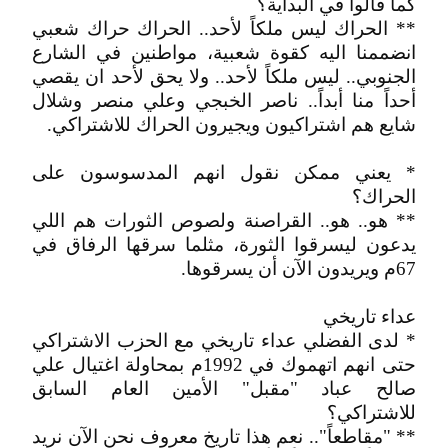
كما قالوا في البداية؟
** الحراك ليس ملكاً لأحد.. الحراك حراك شعبي
انضممنا اليه كقوة شعبية، مواطنين في الشارع
الجنوبي.. ليس ملكاً لأحد.. ولا يحق لأحد ان يقصي
أحداً منا أبداً.. ناصر الخبجي وعلي منصر وشلال
شايع هم اشتراكيون ويجيرون الحراك للاشتراكي.
* يعني ممكن نقول انهم المدسوسون على
الحراك؟
** هو.. هو.. القراصنة ولصوص الثورات هم اللي
يدعون ليسرقوا الثورة، مثلما سرقها الرفاق في
67م ويريدون الآن أن يسرقوها.
عداء تاريخي
* لدى الفضلي عداء تاريخي مع الحزب الاشتراكي
حتى انهم اتهموك في 1992م بمحاولة اغتيال علي
صالح عباد "مقبل" الأمين العام السابق
للاشتراكي؟
** "مقاطعاً".. نعم هذا تاريخ معروف نحن الآن نريد