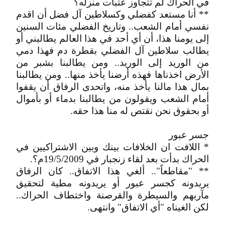
في الحراك لم تتجاوز عتبات منزله؟
** أنا مستعد كفضلي وكسلاطين آل فضل أن اقدم
نفسي أمام الشعب.. وتاريخ الفضلي مئات السنين
إلى يومنا هذا، أن أي أحد في هذا العالم يطالبني أو
يطالب سلاطين آل الفضلي بقطرة دم فهذا دمي
من الوريد إلى الوريد.. ومن يطالبنا بشبر من
الأرض اخذناها فهذه أرضنا يأخذ منها.. ومن يطالبنا
بمال هذا مالنا يأخذ منه، واتحدى الرفاق أن يقفوا
أمام الشعب ويقولون من يطالبنا بدماء أو بأموال
أو بحقوق نحن نقتص له منا هذا حقه.
جسر عبور
* اللافت ان الخلافات بينك وبين الاشتراكيين في
الحراك بدأت بعد لقاء زنجبار في 19/5/2009م؟.
** "مقاطعاً".. ألغي هذا الاتفاق.. كان الرفاق
يريدونه كجسر عبور أو يريدونه مطية لتحقيق
مآربهم والسيطرة والقرصنة واختطاف الحراك..
لكن الغيناه "أي الاتفاق" وانتهى.