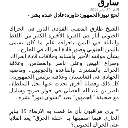
سارق
الأحد, 30-يناير-2011
لحج نيوز/الجمهور:حاوره:عادل عبده بشر
-
الشيخ طارق الفضلي القيادي البارز في الحراك
الجنوبي أثار في الفترة الأخيرة الكثير من اللغط
والبلبلة في اليمن باحراقه علم ما كان يسمى
باليمن الجنوبي وصور قادة الحراك في الخارج..
بشأن موقفه الأخير وأسبابه وخلافات قادة الحراك،
وصراع البيض وعلي ناصر والعطاس، وعلاقة
الحراك بالمشترك والقاعدة والحوثيين.. وماضيه
الجهادي في افغانستان وعلاقته برئيس الجمهورية..
كل ذلك وقضايا أخرى تحدث عنها نجل السلطان
ناصر بن عبدالله الفضلي في حوار صريح وشامل
مع صحيفة "الجمهور" يعيد "نشوان نيوز" نشره..
* يرى مراقبون بأن ما قمت به الاربعاء 19 يناير
الجاري فيما اسميتها بـ "حفلة الحرق" يعد انقلاباً
على الحراك الجنوبي؟