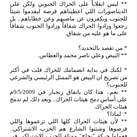
** ليس انقلاباً على الحراك الجنوبي ولكن على
الديناصورات اللي اعطيناهم فرصة ليقدموا شيئاً
للجنوب ويكفرون عن ماضيهم وعن خطاياهم.. بل
رجعوا وزادوا الحراك شقاقاً وزادوا الجنوب شقاقاً
على ما هو عليه من شقاق.
* من تقصد بالتحديد؟
** البيض وعلي ناصر محمد والعطاس.
* لكنك في بداية انضمامك للحراك قلت في أكثر
من تصريح ان البيض هو الممثل الرئيسي والشرعي
للجنوب؟
** نعم.. هذا كان باتفاق زنجبار في 9/5/2009م
على أساس دمج هيئات الحراك.. وبعد ذلك لم تدمج
هيئات الحراك.
*: لماذا؟
** لأن هيئات الحراك كلها اللي تزعموها واللي
فرضوها وشتتوا الشارع هم الحزب الاشتراكي..
فعملوا حركة "نجاح" ممثلة للحزب الاشتراكي في