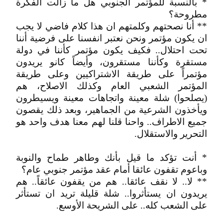
* بالنسبة للمؤتمر الجنوبي هل ما زالت الفكرة
مطروحة؟
** أنا نصحتهم وكلمتهم ان هذا كلام فاضي لا يجب
ان يكون مؤتمر ونحن نعتبر انفسنا على فرضية أننا
تحت احتلال.. فكيف يكون مؤتمر كأننا في دولة
مستقرة وكأننا مستقرون، وأيضاً كانو يريدون
مؤتمراً على طريقة الاشتراكيين وعلى طريقة
المؤتمر الشعبي العام وكذلك الاصلاح، هم
(يصلحوا) شلة معينة واتجاهات معينة ويسيطرون
ويأخذون الشرعية من الجماهير، وبعد ذلك يقصون
جميع الاطراف.. واحنا قلنا لهم معنا هدف واحد هو
التحرير والاستقلال.
* أنت تؤكد ما قيل بأنك وطاهر طماح والنوبة
وباعوم تقفون عائقا أمام عقد مؤتمر جنوبي عام؟
** لا.. لا نقف عائقا.. هم من يقفون عائقاً.. هم
يريدون ان يستأثروا.. شلة قليلة تريد ان تستأثر
على الشعب كله.. على الشريحة الأوسع.