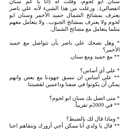
سنان ابو لحوم، وقلت له (انا يا عم سنان
انفصالي).. وزعلت من هذا الشيء لأنه علي ناصر
يعترف بمشائخ الشمال حميد الأحمر وسنان ابو
لحوم ولا يعترف بمشائخ الجنوب.. ولا يتعامل معهم
مثلما يتعامل مع مشائخ الشمال.
* وهل نصحك علي ناصر بأن تتواصل مع حميد
الأحمر؟
** مع حميد ومع سنان.
* علي أي أساس؟
** علي أساس ان ننسق جهودنا مع بعض وانهم
يمكن أن يكونوا في صفنا وداعمين لقضيتنا.
* متى اتصل بك سنان ابو لحوم؟
** في 2009م تقريباً.
* وماذا قال لك بالضبط؟
** قال يا ولدي أنا ممكن أجي أزورك ونتفاهم احنا