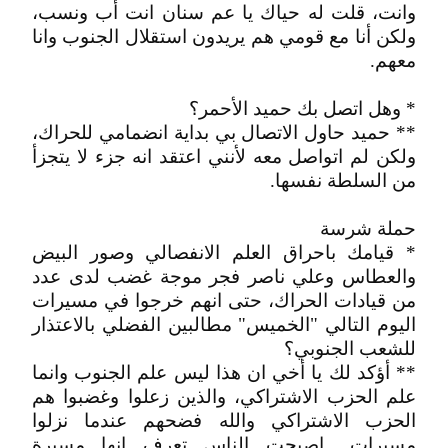
وانت، قلت له حياك يا عم سنان انت أب ونسب،
ولكن أنا مع قومي هم يريدون استقلال الجنوب وانا
معهم.
* وهل اتصل بك حميد الأحمر؟
** حميد حاول الاتصال بي بداية انضمامي للحراك،
ولكن لم اتواصل معه لأنني اعتقد انه جزء لا يتجزأ
من السلطة نفسها.
حملة شرسة
* قيامك باحراق العلم الانفصالي وصور البيض
والعطاس وعلي ناصر فجر موجة غضب لدى عدد
من قيادات الحراك، حتى انهم خرجوا في مسيرات
اليوم التالي "الخميس" مطالبين الفضلي بالاعتذار
للشعب الجنوبي؟
** أؤكد لك يا أخي ان هذا ليس علم الجنوب وانما
علم الحزب الاشتراكي، والذين زعلوا وغضبوا هم
الحزب الاشتراكي والله فضحهم عندما نزلوا
مسيرات.. اصبحت الناس تعرف انها مسيرة