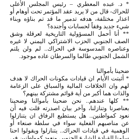
* د. عبده المعطري – رئيس المجلس الأعلى
للحراك- قال من لا يريد عقد المؤتمر تحت أوهام أو
اعذار مختلفة، هدفه تدمير ما قد تم بناؤه وبناء
شيء جديد وفقاً لحسابات وأجندة؟
** أنا أحمل المسؤولية التاريخية لعرقلة وشق
الصف الجنوبي الحزب الاشتراكي اليمني لا غيره
وعناصره المدسوسة في الحراك.. لم ولن يلتم
الشمل الجنوبي طالما والسرطان عاده موجود.
ضحينا بأموالنا
* أثبتت الأيام ان قيادات مكونات الحراك لا هدف
لهم وان الخلافات المالية والسباق على الزعامة
والذات هما أكبر من أية قوائم مشتركة بينهم؟
** كلها عندهم.. نحن ضحينا بأموالنا وضحينا
بعناصرنا وتنازلنا، وآخر بيان اصدرته قلت فيه أن
نعود كمواطنين.. هل يستطيع الرفاق ان يتنازلوا
عن مناصبهم الفعلية سواء في سلطة صنعاء أو
الوهمية في قيادات الحراك.. يتنازلوا ويقولوا احنا
سلمنا القيادة للشارع الجنوبي ونعود كمواطنين في