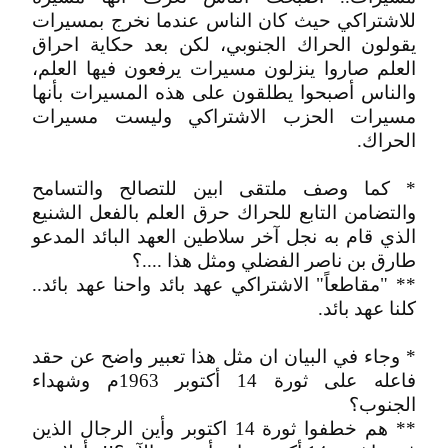
للاشتراكي حيث كان الناس عندما نخرج بمسيرات
يقولون الحراك الجنوبي، لكن بعد حكاية احراق
العلم صاروا ينزلون مسيرات يرفعون فيها العلم،
والناس أصبحوا يطلقون على هذه المسيرات بأنها
مسيرات الحزب الاشتراكي وليست مسيرات
الحراك.
* كما وصف ملتقى ابين للتصالح والتسامح
والتضامن التابع للحراك حرق العلم بالفعل الشنيع
الذي قام به نجل آخر سلاطين العهد البائد المدعو
طارق بن ناصر الفضلي ومثل هذا ....؟
** "مقاطعاً" الاشتراكي عهد بائد واحنا عهد بائد..
كلنا عهد بائد.
* وجاء في البيان ان مثل هذا تعبير واضح عن حقد
فاعله على ثورة 14 أكتوبر 1963م وشهداء
الجنوب؟
** هم خطفوا ثورة 14 اكتوبر وأين الرجال الذين