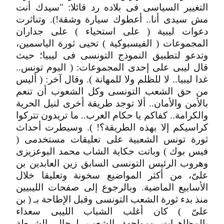
التغيير السياسى فى بلاده رد قائلا: "سيدك أنت
مش سيدى أنا.. أعطوك سيارة وشقة!). وتناثرت
دعوات ليبية ( على استحياء ) على جداران
المجموعات ( الفيسبوكية ) تحيى ثورة الياسمين،
وتدعو لتطبيق النموذج التونسى فى ليبيا؛ حيث
قال ليبى على إحدى المجموعات: ( اليوم تونس..
غدا ليبيا.. لا للظلم ولا للمهانة ). وقال آخر: ( أليس
من حق الشعب التونسى وكل الشعوب أن تنعم
بالأمن والأمان.. ألا توجد طريقة أخرى لنيل الحرية
والكرامة.. كفاكم يا حكام العرب.. ما تريدون تتركوا
كراسيكم إلا بهذه الطريقة؟! ). وسيطرت أحداث
ثورة تونس الشعبية على تعليقات مستخدمى (
فيس بوك ) وباتت حكاية الشاب محمد البوعزيزى
وهروب الرئيس التونسى السابق زين العابدين بن
علىّ، من أكثر المواضيع سخونة وتعليقا خلال
الأسابيع الماضية. وبالرجوع إلى صفحات الليبيين
منذ بدء ثورة الشعب التونسى وقبل الإطاحة بـ ( بن
علىّ ) كان أغلب الشباب الليبى سعداء
بالمظاهرات ومواجهة الشعب لرجال الشرطة