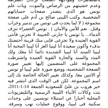
وعدم خشيتهم من الرصاص والموت، وبات علم
تونس هو الذى يتصدر صفحات حساباتهم
الشخصية. وكتب الليبى صالح بن آدم على صفحة
مجموعة ( لا لما يحدث فى تونس من تدمير وخراب
وقتل.. نعم للأمن والأمان ) . تونس الخضراء تنزف
الدماء... يا تونس يا جارتى الحبيبة لا تحزنى فأنتى
القوية العتيدة ولا تجزعى فإنى منك قريبة أحتضنك
بدفء وأكون سعيدة أنا ليبيا العز أنا ليبيا المحبة أنا
ليبيا السند أنا ليبيا الشديدة دائما أنا معك ولك
المدد والسند والجارة القوية العنيدة واشترطت
المجموعة على المنضمين إليها تغيير صورة
الصفحة الشخصية، ووضع صورة علم ليبيا أو تونس
أو الاثنين معا، وكذلك تغيير الحالة الخاصة بك إلى
اسم المجموعة. لكن فى الوقت الذى انتشر فيه
خبر هروب بن علىّ للسعودية الجمعة 14-1-2011،
بثت وكالات الأنباء الليبية الرسمية والتليفزيونات
المحلية أخبارا عن استيلاء تونسيين على وحدات
سكنية فى ليبيا، ووقوع عمليات نهب وسرقة.