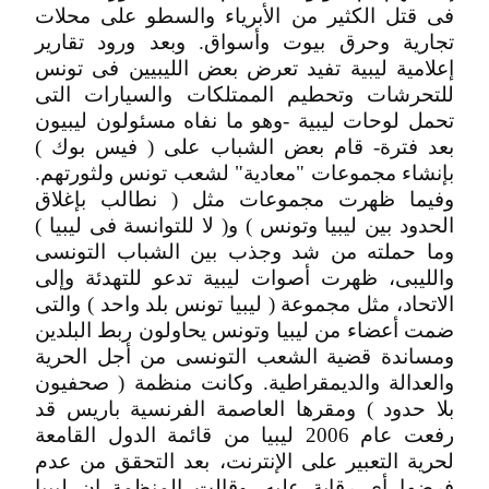
فى قتل الكثير من الأبرياء والسطو على محلات
تجارية وحرق بيوت وأسواق. وبعد ورود تقارير
إعلامية ليبية تفيد تعرض بعض الليبيين فى تونس
للتحرشات وتحطيم الممتلكات والسيارات التى
تحمل لوحات ليبية -وهو ما نفاه مسئولون ليبيون
بعد فترة- قام بعض الشباب على ( فيس بوك )
بإنشاء مجموعات "معادية" لشعب تونس ولثورتهم.
وفيما ظهرت مجموعات مثل ( نطالب بإغلاق
الحدود بين ليبيا وتونس ) و( لا للتوانسة فى ليبيا )
وما حملته من شد وجذب بين الشباب التونسى
والليبى، ظهرت أصوات ليبية تدعو للتهدئة وإلى
الاتحاد، مثل مجموعة ( ليبيا تونس بلد واحد ) والتى
ضمت أعضاء من ليبيا وتونس يحاولون ربط البلدين
ومساندة قضية الشعب التونسى من أجل الحرية
والعدالة والديمقراطية. وكانت منظمة ( صحفيون
بلا حدود ) ومقرها العاصمة الفرنسية باريس قد
رفعت عام 2006 ليبيا من قائمة الدول القامعة
لحرية التعبير على الإنترنت، بعد التحقق من عدم
فرضها أى رقابة عليه. وقالت المنظمة إن ليبيا