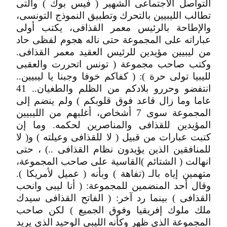
التواصل الاجتماعى الشهير ( فيس بوك ) والتى
تطالب الليبيين بالتحرك وتطبيق النموذج التونسى،
والإطاحة بالرئيس معمر القذافى، يكتب أولى
عباراته على المجموعة حتى ناله هجوم لفظى حاد
من ليبيين مؤيدين للرئيس العقيد معمر القذافى.
وكتب صاحب مجموعة ( تونس اتحررت والعقبى
لليبيا تولى حرة ): ( كفاكم خوفا وجبنا يا ليبيين..
انتفضو وحررو بلادكم من الظلم والطغيان.. 41
عاما وما زال قاعد فوق قلوبكم ) ولم ينضم إلى
المجموعة سوى 7 أشخاص، أغلبهم من الليبيين
المؤيدين للقذافى والمناصرين لحكمه. وما إن
كتبت عبارات من قبيل ( لا للقذافى وعيلته ) و( لا
للمنافقين الذين يؤيدون نظام القذافى ..) ، حتى
انهالت ( الشتائم )القاسية على صاحب المجموعة،
متهمين إياه بالـ (تفاهة ) وبأنه ( عميل لأمريكا ).
وقال أحد المنضمين للمجموعة: ( أنا ليبى وانحب
القذافى ) بينما رد آخر: ( الفاتح القذافى سيدك
ملك ملوك إفريقيا وفوق الجميع ) لكن صاحب
المجموعة الذى ظهر وكأنه الليبى الوحيد الذى يريد