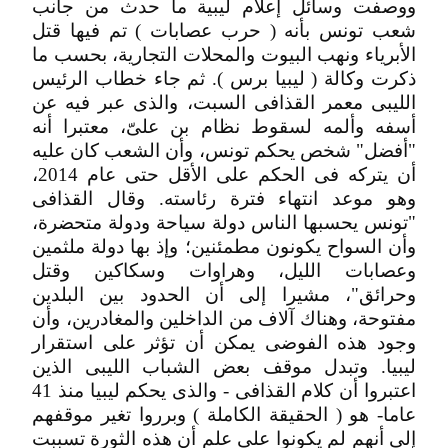
ووصفت وسائل إعلام ليبية ما حدث من جانب
شعب تونس بأنه ( حرب عصابات ) تم فيها قتل
الأبرياء ونهب البيوت والمحلات التجارية، بحسب ما
ذكرت وكالة ( ليبيا برس ). ثم جاء خطاب الرئيس
الليبى معمر القذافى السبت، والذى عبر فيه عن
أسفه وألمه لسقوط نظام بن علىّ، معتبرا أنه
"أفضل" شخص يحكم تونس، وأن الشعب كان عليه
أن يتركه فى الحكم على الأقل حتى عام 2014،
وهو موعد انتهاء فترة رئاسته. وقال القذافى
"تونس يحسبها الناس دولة سياحة ودولة متحضرة،
وأن السواح يكونون مطمئنين؛ وإذ بها دولة ملثمين
وعصابات الليل، وهراوات وسكاكين وقتل
وحرائق"، مشيرا إلى أن الحدود بين البلدين
مفتوحة، وهناك آلاف من الداخلين والمغادرين، وأن
وجود هذه الفوضى يمكن أن تؤثر على استقرار
ليبيا. وتبدل موقف بعض الشباب الليبى الذين
اعتبروا أن كلام القذافى - والذى يحكم ليبيا منذ 41
عاما- هو ( الحقيقة الكاملة ) وبرروا تغير موقفهم
إلى أنهم لم يكونوا على علم أن هذه الثورة تسببت