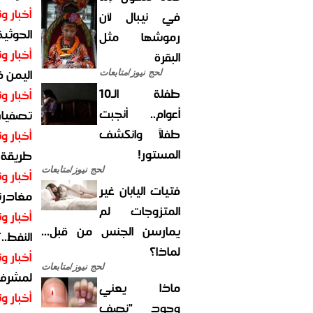
أخبار وت
في نيبال لأن
الحوثية 
رموشها مثل
أخبار وت
البقرة
اليمن 
لحج نيوز/متابعات
طفلة الـ10
أخبار وت
أعوام.. أنجبت
تصفيات
طفلاً وانكشف
أخبار وت
المستور!
طريقة 
لحج نيوز/متابعات
أخبار وت
فتيات اليابان غير
مغادرت
المتزوجات لم
أخبار وت
يمارسن الجنس من قبل...
النفط..
لماذا؟
أخبار وت
لحج نيوز/متابعات
لمشرف 
ماذا يعني
أخبار وت
وجود "نصف