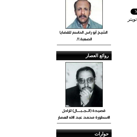
ويتر
الشيخ أبو راس الحاسم للقضايا
الصعبة.!!.
روائع العصار
قصيدة (الــجــبــــال) للراحل
الأسطورة محمد عبد الاله العصار
حوارات