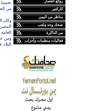
روائع العصار
تحسبا 
من الطا
كاركتير
مناظر من اليمن
وكان ا
ضحك وجد ولعب
المصري
العامة 
من الذاكرة
ومن جا
فعاليات منظمات وأحزاب
البلاد 