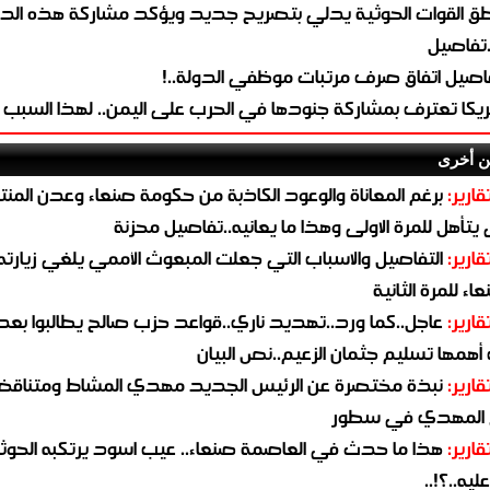
طق القوات الحوثية يدلي بتصريح جديد ويؤكد مشاركة هذه الد
.تفاصيل
اصيل اتفاق صرف مرتبات موظفي الدولة..!
ريكا تعترف بمشاركة جنودها في الحرب على اليمن.. لهذا السبب
ن أخرى
قارير:
برغم المعاناة والوعود الكاذبة من حكومة صنعاء وعدن المن
يتأهل للمرة الاولى وهذا ما يعانيه..تفاصيل محزنة
قارير:
التفاصيل والاسباب التي جعلت المبعوث الأممي يلغي زيارته 
اء للمرة الثانية
قارير:
عاجل..كما ورد..تهديد ناري..قواعد حزب صالح يطالبوا بعد
همها تسليم جثمان الزعيم..نص البيان
قارير:
نبذة مختصرة عن الرئيس الجديد مهدي المشاط ومتناق
 المهدي في سطور
قارير:
هذا ما حدث في العاصمة صنعاء.. عيب اسود يرتكبه الحوثي
يه..؟!..