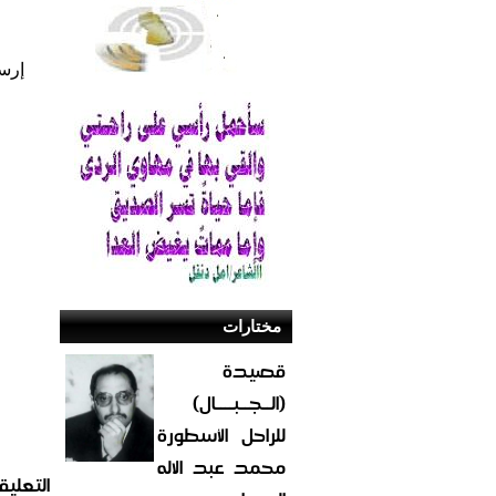
إرس
مختارات
قصيدة
(الــجــبــــال)
للراحل الأسطورة
محمد عبد الاله
التعليق