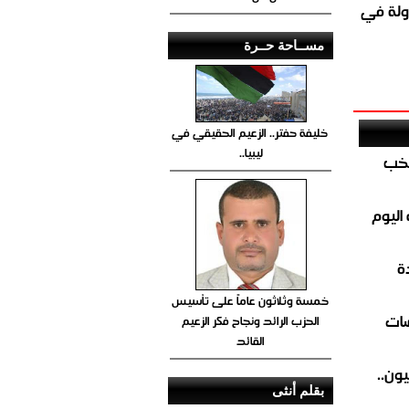
ولة في
مســاحة حــرة
خليفة حفتر.. الزعيم الحقيقي في
ليبيا..
تخب
اليوم
ة
خمسة وثلاثون عاماً على تأسيس
ضات
الحزب الرائد ونجاح فكر الزعيم
القائد
ون..
بقلم أنثى