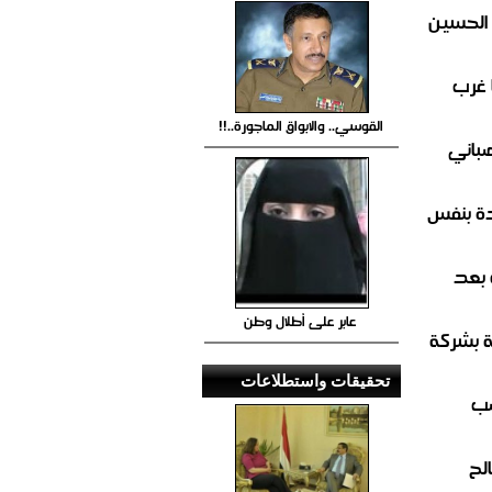
 الحسين
 غرب
القوسي.. والابواق الماجورة..!!
صباني
ة بنفس
 بعد
عابر على أطلال وطن
ة بشركة
تحقيقات واستطلاعات
صب
لح