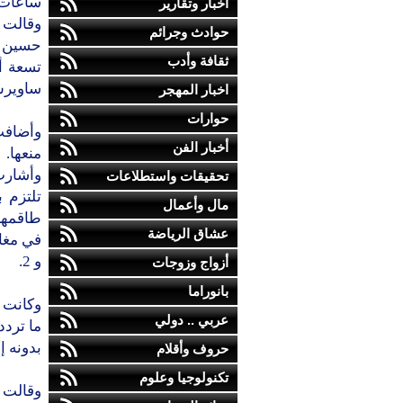
ساعات 
أخبار وتقارير
وقالت 
حوادث وجرائم
حسين س
ثقافة وأدب
ساويرس
اخبار المهجر
حوارات
وأضافت
أخبار الفن
منعها.
وأشارت
تحقيقات واستطلاعات
تلتزم ب
مال وأعمال
طاقمها 
عشاق الرياضة
و 2.
أزواج وزوجات
بانوراما
عربي .. دولي
ما ترد
بدونه إ
حروف وأقلام
تكنولوجيا وعلوم