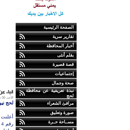
الصفحة الرئيسية
تقارير سرية
أخبار المحافظة
بقلم أنثى
قصة قصيرة
إجتماعيات
صحة وجمال
انباء ع
نبذة تعريفية عن محافظة
لحج
الأحد, 30-يناير-2011
لحج نيو
مرافئ الشعراء
صورة وتعليق
مســاحة حــرة
ر