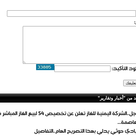
د التأكيد:
د من "أخبار وتقارير"
عاجل..الشركة اليمنية للغاز تعلن عن تخصيص 54 لبيع 
لعاصمة...
ادي حوثي يدلي بهذا التصريح الهام..التفاصيل