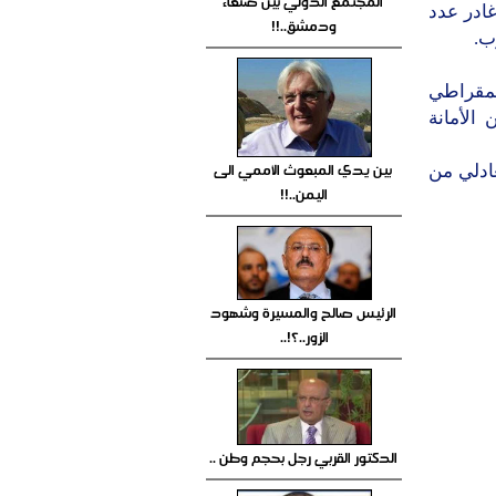
المجتمع الدولي بين صنعاء
ادر عدد
ودمشق..!!
ب.
يمقراطي
الأمانة
بين يدي المبعوث الأممي الى
ادلي من
اليمن..!!
الرئيس صالح والمسيرة وشهود
الزور..؟!..
الدكتور القربي رجل بحجم وطن ..