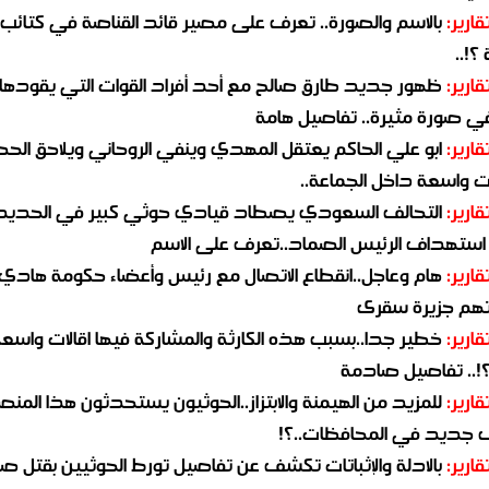
قارير:
بالاسم والصورة.. تعرف على مصير قائد القناصة في كتائب
؟!..
قارير:
ظهور جديد طارق صالح مع أحد أفراد القوات التي يقودها
في صورة مثيرة.. تفاصيل هامة
قارير:
ابو علي الحاكم يعتقل المهدي وينفي الروحاني ويلاحق الح
 واسعة داخل الجماعة..
قارير:
التحالف السعودي يصطاد قيادي حوثي كبير في الحديد
استهداف الرئيس الصماد..تعرف على الاسم
قارير:
هام وعاجل..انقطاع الاتصال مع رئيس وأعضاء حكومة هادي
هم جزيرة سقرى
قارير:
خطير جدا..بسبب هذه الكارثة والمشاركة فيها اقالات واسع
؟!.. تفاصيل صادمة
قارير:
للمزيد من الهيمنة والابتزاز..الحوثيون يستحدثون هذا المن
جديد في المحافظات..؟!
قارير:
بالادلة والإثباتات تكشف عن تفاصيل تورط الحوثيين بقتل صا