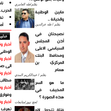
نا
بقلم/طه العامري
الحرب.
مابين الوطنية
تف
والخيانة ..
أم
بقلم / طه عزالدين
نصيحتان في
عناوي
أذن المجلس
أخبار وت
السياسي الأعلى
الوطني 
ومحافظ البنك
أخبار وت
المركزي بن
الى صنع
همام
أخبار وت
بقلم / عبدالكريم المدي
مطالب أ
ما هو السر
أخبار وت
المخيف في
وفوارق
هذه الصورة ؟
أخبار وت
لحج نيوز/متابعات
تعرف عل
فتاة تتحول لإله