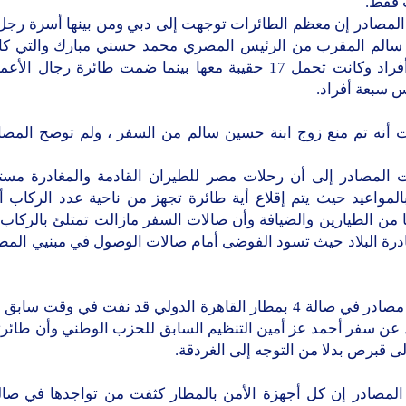
فقط.
المصادر إن معظم الطائرات توجهت إلى دبي ومن بينها أسرة رجل 
الم المقرب من الرئيس المصري محمد حسني مبارك والتي ك
تسعة أفراد وكانت تحمل 17 حقيبة معها بينما ضمت طائرة رجال ا
 سبعة أفراد.
 أنه تم منع زوج ابنة حسين سالم من السفر ، ولم توضح المص
 المصادر إلى أن رحلات مصر للطيران القادمة والمغادرة مست
المواعيد حيث يتم إقلاع أية طائرة تجهز من ناحية عدد الركاب أ
من الطيارين والضيافة وأن صالات السفر مازالت تمتلئ بالركاب 
وكانت مصادر في صالة 4 بمطار القاهرة الدولي قد نفت في وقت سا
د عن سفر أحمد عز أمين التنظيم السابق للحزب الوطني وأن طائرت
لى قبرص بدلا من التوجه إلى الغردقة.