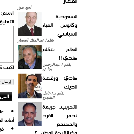
العصار
لحج نيوز
الاسم:
السعودية
التعليق:
وكابوس الغباء
السياسي
بقلم/ عبدالملك العصار
العالم يتكلم
هندي !!
بقلم / عبدالرحمن
اكتب كو
بجاش
هادي ورقصة
الديك
بقلم د./ عادل
المزي
الشجاع
التهريب.. جريمة
تدمر الفرد
أمانة ا
والمجتمع
قي
وخيانة بحق الوطن ..؟