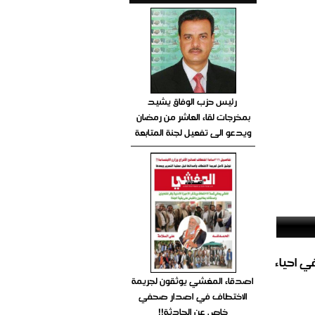
رئيس حزب الوفاق يشيد
بمخرجات لقاء العاشر من رمضان
ويدعو الى تفعيل لجنة المتابعة
الغاز المباشر في احياء
اصدقاء المغشي يوثقون لجريمة
الاختطاف في اصدار صحفي
خاص عن الحادثة!!