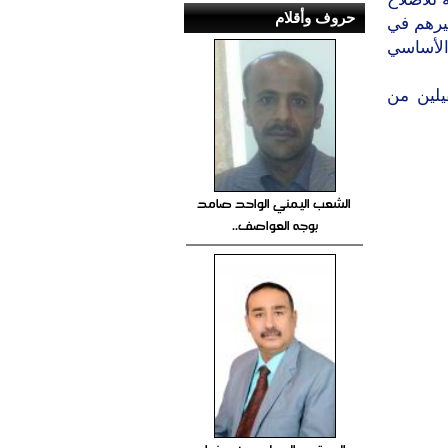
حروف وأقلام
يرهم في
 الأساسي
يلين من
الشعب اليمني الواحد صامد
بوجه العواصف..