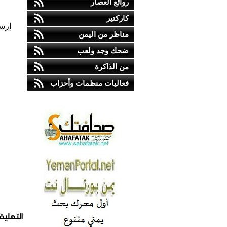
روائع العصار
كاركتير
إرس
مناظر من اليمن
ضحك وجد ولعب
من الذاكرة
فعاليات منظمات وأحزاب
التعليق