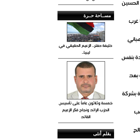
 الحسين
مســاحة حــرة
 غرب
صباني
خليفة حفتر.. الزعيم الحقيقي في
ليبيا..
ة بنفس
 بعد
ة بشركة
خمسة وثلاثون عاماً على تأسيس
الحزب الرائد ونجاح فكر الزعيم
صب
القائد
لح
بقلم أنثى