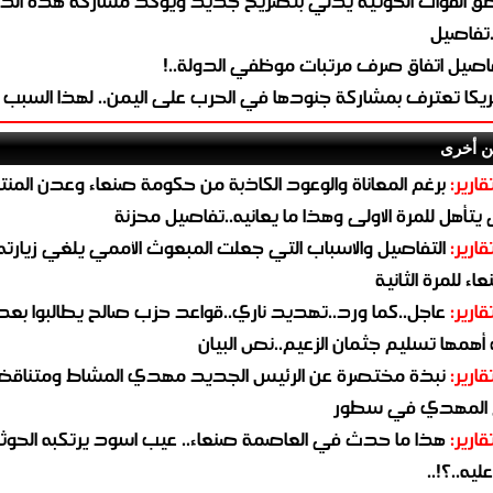
طق القوات الحوثية يدلي بتصريح جديد ويؤكد مشاركة هذه الد
.تفاصيل
اصيل اتفاق صرف مرتبات موظفي الدولة..!
ريكا تعترف بمشاركة جنودها في الحرب على اليمن.. لهذا السبب
ن أخرى
قارير:
برغم المعاناة والوعود الكاذبة من حكومة صنعاء وعدن المن
يتأهل للمرة الاولى وهذا ما يعانيه..تفاصيل محزنة
قارير:
التفاصيل والاسباب التي جعلت المبعوث الأممي يلغي زيارته 
اء للمرة الثانية
قارير:
عاجل..كما ورد..تهديد ناري..قواعد حزب صالح يطالبوا بعد
همها تسليم جثمان الزعيم..نص البيان
قارير:
نبذة مختصرة عن الرئيس الجديد مهدي المشاط ومتناق
 المهدي في سطور
قارير:
هذا ما حدث في العاصمة صنعاء.. عيب اسود يرتكبه الحوثي
يه..؟!..