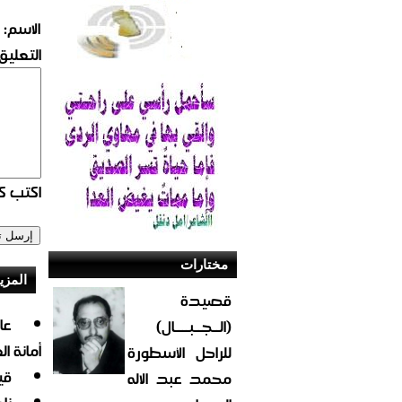
الاسم:
التعليق:
اكتب كو
مختارات
المزي
قصيدة
(الــجــبــــال)
أمانة ا
للراحل الأسطورة
قي
محمد عبد الاله