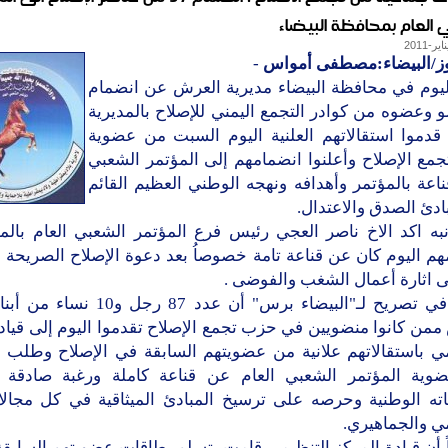
 العام بمحافظة البيضاء
وز/البيضاء:مصطفى أمواس
-
ليوم في محافظة البيضاء مديرية العرش عن انضمام
ضو وعضوه من كوادر التجمع اليمني للإصلاح بالمديرية
 قدموا استقالاتهم العلنية اليوم السبت من عضوية
مع الإصلاح وأعلنوا انضمامهم إلى المؤتمر الشعبي
ناعة بالمؤتمر وأهدافه ونهجه الوطني العظيم القائم
دئ الصدق والاعتدال.
به اكد الاخ ناصر العجي رئيس فرع المؤتمر الشعبي العام بالمد
هم اليوم كان عن قناعة تامة خصوصاُ بعد دعوة الإصلاح الصريحة 
ى اثارة أعمال الشغب والفوضى .
مؤكدا في تصريح لـ"البيضاء برس" أن عدد 87 رج
من كانوا منضويين في حزب تجمع الإصلاح تقدموا اليوم إلى قياد
مي باستقالاتهم علانية من عضويتهم السابقة في الإصلاح وطلب ا
وية المؤتمر الشعبي العام عن قناعة كاملة ورغبة صادقة ب
اته الوطنية وحرصه على ترسيخ المبادئ الميثاقية في كل مجال
ي والجماهيري.
أن قيادة المركز التنظيمي قامت بتسلم بطاقات عضويتهم السابقة