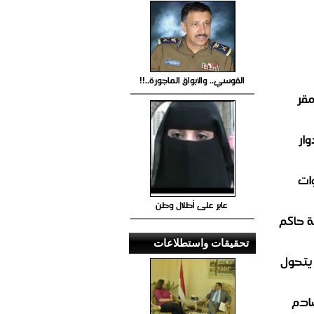
القوسي.. والابواق الماجورة..!!
مقر
ار
ات
عابر على أطلال وطن
 حاكم
تحقيقات واستطلاعات
 يتحول
صادم