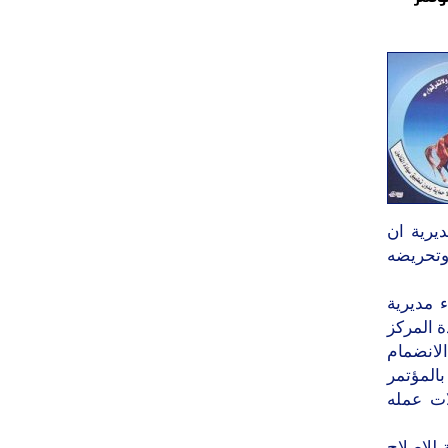
يرية ان
وتحريضه
ل و10 نساء من أبناء مديرية
ة المركز
لانضمام
المؤتمر
ات عمله
 للاصلاح