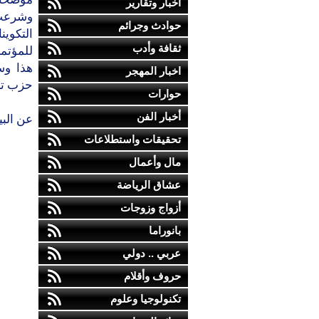
أخبار وتقارير
وشرعت 
حوادث وجرائم
التكوين
ثقافة وأدب
للمؤتمر
هذا وس
اخبار المهجر
حزب تجم
حوارات
أخبار الفن
عن الب
تحقيقات واستطلاعات
مال وأعمال
عشاق الرياضة
أزواج وزوجات
بانوراما
عربي .. دولي
حروف وأقلام
تكنولوجيا وعلوم