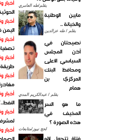
أخبار وت
بقلم/طه العامري
الحوثية 
مابين الوطنية
أخبار وت
والخيانة ..
اليمن 
بقلم / طه عزالدين
أخبار وت
نصيحتان في
تصفيات
أذن المجلس
أخبار وت
السياسي الأعلى
طريقة 
ومحافظ البنك
أخبار وت
المركزي بن
مغادرت
همام
أخبار وت
بقلم / عبدالكريم المدي
النفط..
ما هو السر
أخبار وت
المخيف في
لمشرف 
هذه الصورة ؟
أخبار وت
لحج نيوز/متابعات
فتاة تتحول لإله
الصماد.