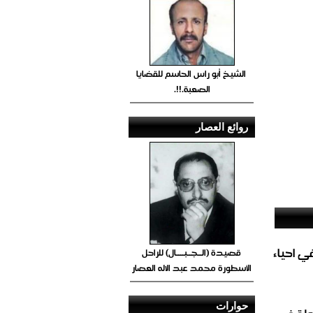
الشيخ أبو راس الحاسم للقضايا
الصعبة.!!.
روائع العصار
الغاز المباشر في احياء
قصيدة (الــجــبــــال) للراحل
الأسطورة محمد عبد الاله العصار
حوارات