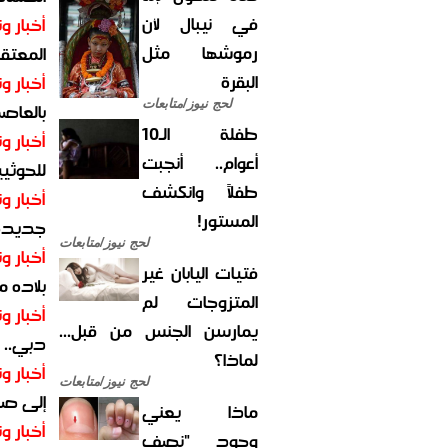
في نيبال لأن
أخبار وت
رموشها مثل
المعتقل
البقرة
أخبار وت
لحج نيوز/متابعات
بالعاص
طفلة الـ10
أخبار وت
أعوام.. أنجبت
للحوثيي
طفلاً وانكشف
أخبار وت
المستور!
جديدة ل
لحج نيوز/متابعات
أخبار وت
فتيات اليابان غير
بلاده م
المتزوجات لم
أخبار وت
يمارسن الجنس من قبل...
دبي.. ا
لماذا؟
أخبار وت
لحج نيوز/متابعات
إلى صر
ماذا يعني
أخبار وت
وجود "نصف