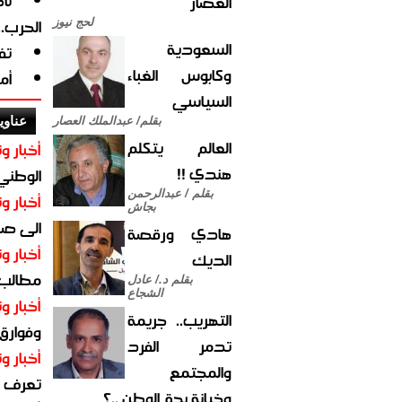
نا
العصار
الحرب.
لحج نيوز
السعودية
تف
وكابوس الغباء
أم
السياسي
عناوي
بقلم/ عبدالملك العصار
العالم يتكلم
أخبار وت
هندي !!
الوطني 
بقلم / عبدالرحمن
أخبار وت
بجاش
الى صنع
هادي ورقصة
أخبار وت
الديك
مطالب أ
بقلم د./ عادل
الشجاع
أخبار وت
التهريب.. جريمة
وفوارق
تدمر الفرد
أخبار وت
والمجتمع
تعرف عل
وخيانة بحق الوطن ..؟