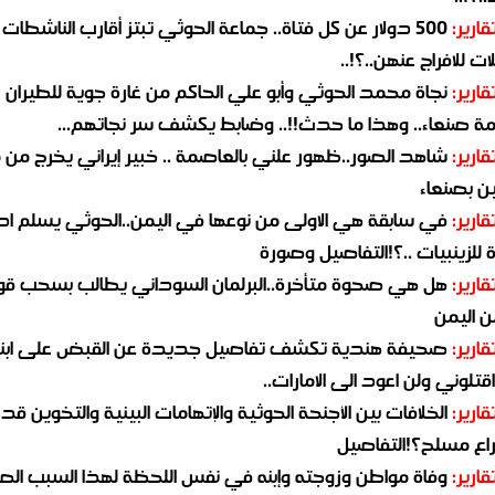
قارير:
500 دولار عن كل فتاة.. جماعة الحوثي تبتز أقارب الناشطات
ات للافراج عنهن..؟!..
قارير:
نجاة محمد الحوثي وأبو علي الحاكم من غارة جوية للطيران
مة صنعاء.. وهذا ما حدث!!.. وضابط يكشف سر نجاتهم...
قارير:
شاهد الصور..ظهور علني بالعاصمة .. خبير إيراني يخرج من 
ن بصنعاء
قارير:
في سابقة هي الاولى من نوعها في اليمن..الحوثي يسلم ادو
لزينبيات ..؟!التفاصيل وصورة
قارير:
هل هي صحوة متأخرة..البرلمان السوداني يطالب بسحب قو
ن اليمن
قارير:
صحيفة هندية تكشف تفاصيل جديدة عن القبض على ابنة
قتلوني ولن اعود الى الامارات..
قارير:
الخلافات بين الأجنحة الحوثية والإتهامات البينية والتخوين قد
اع مسلح؟!التفاصيل
قارير:
وفاة مواطن وزوجته وإبنه في نفس اللحظة لهذا السبب ال