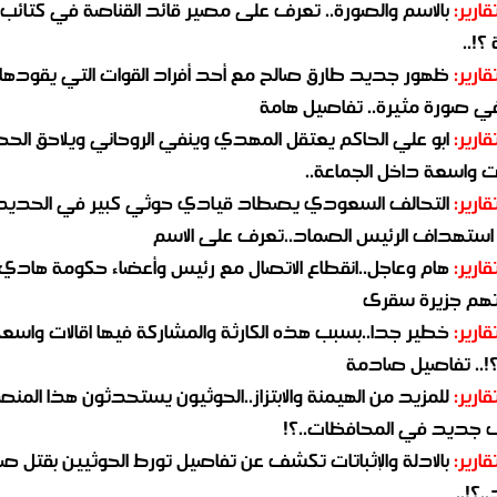
قارير:
بالاسم والصورة.. تعرف على مصير قائد القناصة في كتائب
؟!..
قارير:
ظهور جديد طارق صالح مع أحد أفراد القوات التي يقودها
في صورة مثيرة.. تفاصيل هامة
قارير:
ابو علي الحاكم يعتقل المهدي وينفي الروحاني ويلاحق الح
 واسعة داخل الجماعة..
قارير:
التحالف السعودي يصطاد قيادي حوثي كبير في الحديد
استهداف الرئيس الصماد..تعرف على الاسم
قارير:
هام وعاجل..انقطاع الاتصال مع رئيس وأعضاء حكومة هادي
هم جزيرة سقرى
قارير:
خطير جدا..بسبب هذه الكارثة والمشاركة فيها اقالات واسع
؟!.. تفاصيل صادمة
قارير:
للمزيد من الهيمنة والابتزاز..الحوثيون يستحدثون هذا المن
جديد في المحافظات..؟!
قارير:
بالادلة والإثباتات تكشف عن تفاصيل تورط الحوثيين بقتل صا
.؟!..