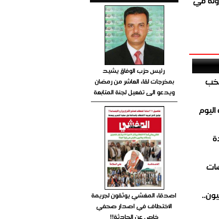
ولة في
رئيس حزب الوفاق يشيد
تخب
بمخرجات لقاء العاشر من رمضان
ويدعو الى تفعيل لجنة المتابعة
اليوم
ة
ضات
ون..
اصدقاء المغشي يوثقون لجريمة
الاختطاف في اصدار صحفي
خاص عن الحادثة!!