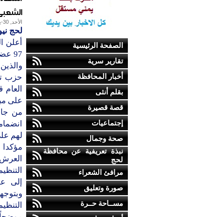
الشعبي
الأحد, 30-يناير-2011
لحج ني
أعلن ا
الصفحة الرئيسية
97 ع
تقارير سرية
والذين
أخبار المحافظة
حزب تج
العام ق
بقلم أنثى
على مبا
قصة قصيرة
من جان
إجتماعيات
انضمام
لهم عل
صحة وجمال
نبذة تعريفية عن محافظة
العرش م
لحج
التنظي
مرافئ الشعراء
إلى عض
صورة وتعليق
وبتوجه
مســاحة حــرة
التنظيم
موضحاً 