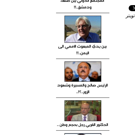
المجتمع الدولي بين صنعاء
ودمشق..!!
ويتر
بين يدي المبعوث الأممي الى
اليمن..!!
الرئيس صالح والمسيرة وشهود
الزور..؟!..
الدكتور القربي رجل بحجم وطن ..