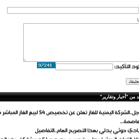
د التأكيد:
د من "أخبار وتقارير"
عاجل..الشركة اليمنية للغاز تعلن عن تخصيص 54 لبيع 
لعاصمة...
ادي حوثي يدلي بهذا التصريح الهام..التفاصيل