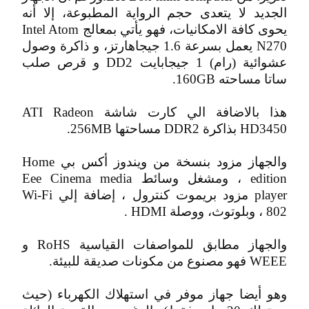
الجديد لا يتعدى حجم الرواية المطبوعة، إلا أنه
يحوى كافة الامكانيات، فهو يأتي بمعالج Intel Atom
N270 يعمل بسرعة 1.6 جيجاهارتز، و ذاكرة وصول
عشوائية (رام) 1 جيجابايت DD2 و قرص صلب
ساتا مساحته 160GB.
هذا بالاضافة الي كارت شاشة ATI Radeon
HD3450 بذاكرة DDR2 مساحتها 256MB.
والجهاز مزود بنسخة من ويندوز أكس بي Home
edition ، ومشغل وسائط Eee Cinema media
player مزود بريموت كنترول ، إضافة إلي Wi-Fi
802 ، وبلوتوث، ووصلة HDMI .
والجهاز مطابق للمواصفات القياسية RoHS و
WEEE فهو مصنوع من مكونات صديقة للبيئة.
وهو أيضا جهاز موفر في استهلاك الكهرباء (حيث