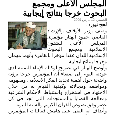
المجلس الأعلى ومجمع
البحوث خرجا بنتائج إيجابية
الخميس, 12-مارس-2009
لحج نيوز:
-
وصف وزير الأوقاف والإرشاد
القاضي حمود الهتار مؤتمرى
المجلس الأعلى للشئون
الإسلامية ومجمع البحوث
الإسلامية اللذان عقدا مؤخرا بالقاهرة بأنهما مهمان
وخرجا بنتائج ايجابية.
وأوضح الهتار في تصريح لوكالة الإنباء اليمنية لدى
عودته اليوم إلى صنعاء أن المؤتمرين خرجا برؤية
واضحة حول أهمية تجديد الفكر الاسلامى ومفهومه
ومواضعه ومجالاته وكيفية القيام به من خلال
الاجتهاد في استخراج واستنباط الأحكام الشرعية
ومعالجة القضايا والمستجدات التي تجد في كل
عصر وفق نصوص القران الكريم والسنة النبوية.
وأضاف انه التقى على هامش فعاليات المؤتمرين