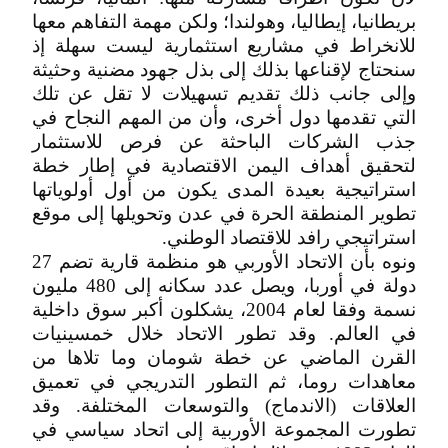
بريطانيا، إيطاليا، وهولندا؛ ولكن مهمة التفاهم معها
للانخراط في مشاريع استثمارية ليست سهلة إذ
سنحتاج لإقناعها بذلك إلى بذل جهود مضنية وحثيثة
وإلى جانب ذلك تقديم تسهيلات لا تقل عن تلك
التي تقدمها دول أخرى، وأن من المهم النجاح في
جذب الشركات الباحثة عن فرص للاستثمار
لتحقيق أهداف اليمن الاقتصادية في إطار خطة
استراتيجية بعيدة المدى يكون من أول أولوياتها
تطوير المنطقة الحرة في عدن وتحويلها إلى موقع
استراتيجي رافد للاقتصاد الوطني.
ونوه بأن الاتحاد الأوربي هو منظمة قارية تضم 27
دولة في أوربا، ويصل عدد سكانه إلى 480 مليون
نسمة وفقا لعام 2004، يشكلون أكبر سوق داخلية
في العالم. وقد تطور الاتحاد خلال خمسينيات
القرن الماضي عن خطة شومان وما تلاها من
معاهدات روما، ثم التطور التدريجي في تعميق
العلاقات (الاندماج) والتوسعات المختلفة. وقد
تطورت المجموعة الأوربية إلى اتحاد سياسي في