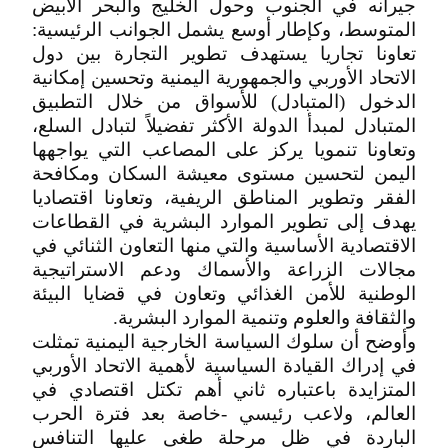
جيرانه في الجنوب وحول الخليج والبحر الأبيض
المتوسط، وكإطار أوسع يشمل الجوانب الرئيسية:
تعاونا تجاريا يستهدف تطوير التجارة بين دول
الاتحاد الأوربي والجمهورية اليمنية وتحسين إمكانية
الدخول (المتبادل) للأسواق من خلال التطبيق
المتبادل لمبدأ الدولة الأكثر تفضيلاً لتبادل السلع،
وتعاونا تنمويا يركز على المصاعب التي يواجهها
اليمن لتحسين مستوى معيشة السكان ومكافحة
الفقر وتطوير المناطق الريفية، وتعاونا اقتصاديا
يهدف إلى تطوير الموارد البشرية في القطاعات
الاقتصادية الأساسية والتي منها التعاون الثنائي في
مجالات الزراعة والأسماك ودعم الاستراتيجية
الوطنية للأمن الغذائي وتعاون في قضايا البيئة
والثقافة والعلوم وتنمية الموارد البشرية.
وأوضح أن سلوك السياسة الخارجية اليمنية تمثلت
في إدراك القيادة السياسية لأهمية الاتحاد الأوربي
المتزايدة باعتباره ثاني أهم تكتل اقتصادي في
العالم، ولاعب رئيسي -خاصة بعد فترة الحرب
الباردة في ظل مرحلة طغى عليها التنافس