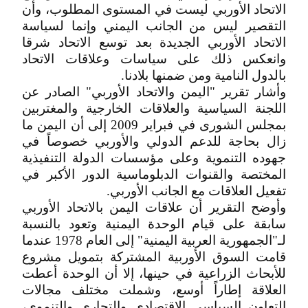
الاتحاد الأوربي ليست في المستوى المطلوب، وأن
التقصير ليس من الجانب اليمني وإنما لسياسة
الاتحاد الأوربي الجديدة بعد توسع الاتحاد شرقا
وانعكس ذلك على سياسات وعلاقات الاتحاد
بالدول النامية ومن ضمنها بلادنا.
وأشار تقرير "اليمن والاتحاد الأوربي" الصادر عن
اللجنة السياسية والعلاقات الخارجية والمغتربين
بمجلس الشورى في فبراير 2009 إلى أن اليمن ما
زال بحاجة للدعم الدولي والأوربي خصوصاً في
جهوده التنموية وعلى مؤسسات الدولة التنفيذية
المختصة والقنوات الدبلوماسية الدور الأكبر في
تفعيل العلاقات مع الجانب الأوربي.
وأوضح التقرير أن علاقات اليمن بالاتحاد الأوربي
سابقة على قيام الوحدة اليمنية وتعود بالنسبة
لـ"الجمهورية العربية اليمنية" إلى العام 1978 عندما
قامت السوق الأوربية المشتركة بتمويل مشروع
للأبحاث الزراعية في حينها، إلا أن الوحدة أعطت
العلاقة إطاراً أوسع، وشملت مختلف مجالات
التعاون السياسي الاقتصادي والتجاري والتنموي،