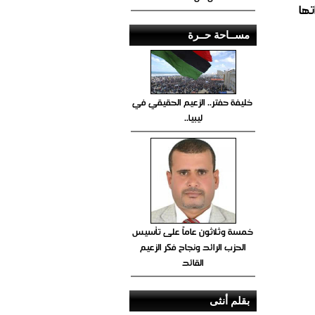
تها
مســاحة حــرة
خليفة حفتر.. الزعيم الحقيقي في
ليبيا..
خمسة وثلاثون عاماً على تأسيس
الحزب الرائد ونجاح فكر الزعيم
القائد
بقلم أنثى