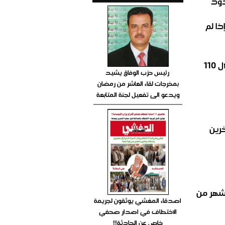
دود
ذا لم
إحصائية أولية عن حجم خسائر العدوان السعودي في جبهة الحدود خلال 110
رئيس حزب الوفاق يشيد
بمخرجات لقاء العاشر من رمضان
ويدعو الى تفعيل لجنة المتابعة
رين
لـ 21.. بعد ثمانية اشهر من
اصدقاء المغشي يوثقون لجريمة
الاختطاف في اصدار صحفي
خاص عن الحادثة!!