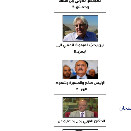
المجتمع الدولي بين صنعاء
ودمشق..!!
بين يدي المبعوث الأممي الى
اليمن..!!
الرئيس صالح والمسيرة وشهود
الزور..؟!..
نحان
الدكتور القربي رجل بحجم وطن ..