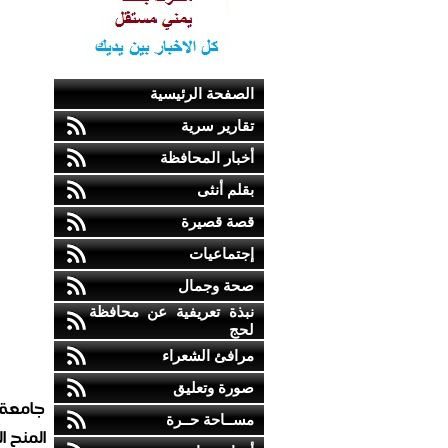
الصفحة الرئيسية
تقارير سرية
أخبار المحافظة
بقلم أنثى
قصة قصيرة
إجتماعيات
صحة وجمال
نبذة تعريفية عن محافظة
لحج
مرافئ الشعراء
صورة وتعليق
جامعة 
مســاحة حــرة
المنح ا