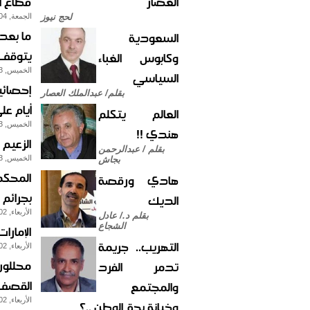
العصار
قطاع ا
لحج نيوز
الجمعة, 04-ديسمبر-2015
ما بعد
السعودية
يتوقف 
وكابوس الغباء
الخميس, 03-ديسمبر-2015
السياسي
بقلم/ عبدالملك العصار
أيام عل
العالم يتكلم
الخميس, 03-ديسمبر-2015
هندي !!
الزعيم
بقلم / عبدالرحمن
الخميس, 03-ديسمبر-2015
بجاش
المحكم
هادي ورقصة
بجرائم 
الديك
الأربعاء, 02-ديسمبر-2015
بقلم د./ عادل
الشجاع
الإمارا
التهريب.. جريمة
الأربعاء, 02-ديسمبر-2015
تدمر الفرد
القصف 
والمجتمع
الأربعاء, 02-ديسمبر-2015
وخيانة بحق الوطن ..؟