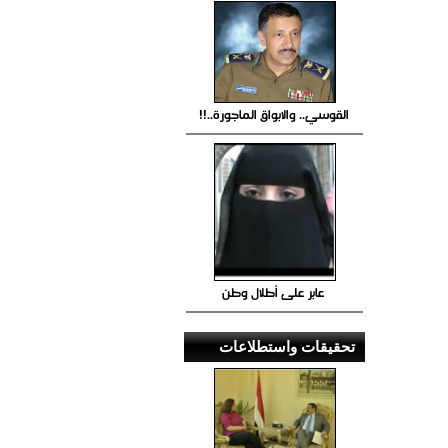
القوسي.. والابواق الماجورة..!!
عابر على أطلال وطن
تحقيقات واستطلاعات