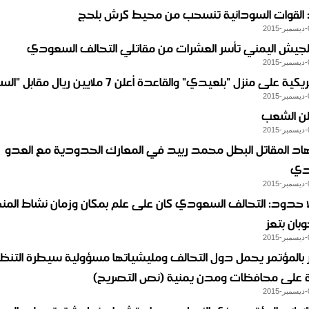
ل: القوات السودانية تنسحب من محيط كرش بلحج
لجيش اليمني تأسر العشرات من مقاتلي التحالف السعودي
ية على منزل "بلعيدي" والقاعدة أعلن 7 ملايين ريال مقابل "السيد"
ن الشعب
د المقاتل البطل محمد ربيد في المعارك الحدودية مع العدو
دي
بلا حدود: التحالف السعودي كان على علم بمكان وزمان نشاط الم
بان بتعز
المؤتمر يحمل دول التحالف ومليشياتها مسؤولية سيطرة التنظ
بية على محافظات ومدن يمنية (نص التصريح)