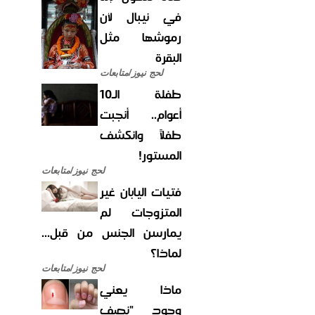
في نيبال لأن
رموشها مثل
البقرة
لحج نيوز/متابعات
طفلة الـ10
أعوام.. أنجبت
طفلاً وانكشف
المستور!
لحج نيوز/متابعات
فتيات اليابان غير
المتزوجات لم
يمارسن الجنس من قبل...
لماذا؟
لحج نيوز/متابعات
ماذا يعني
وجود "نصف