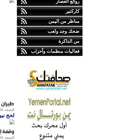
روائع العصار
كاركتير
مناظر من اليمن
ضحك وجد ولعب
من الذاكرة
فعاليات منظمات وأحزاب
طيران 
الجمعة, 04-ديسمبر-2015
لحج نيو
وقفة إ
الجمعة, 04-ديسمبر-2015