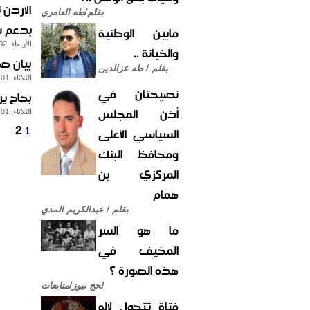
الاردن
بقلم/طه العامري
بدعم 
مابين الوطنية
الأربعاء, 02-ديسمبر-2015
والخيانة ..
بيان صا
بقلم / طه عزالدين
الثلاثاء, 01-ديسمبر-2015
نصيحتان في
بحاح ي
أذن المجلس
الثلاثاء, 01-ديسمبر-2015
2
السياسي الأعلى
1
ومحافظ البنك
المركزي بن
همام
بقلم / عبدالكريم المدي
ما هو السر
المخيف في
هذه الصورة ؟
لحج نيوز/متابعات
فتاة تتحول لإله