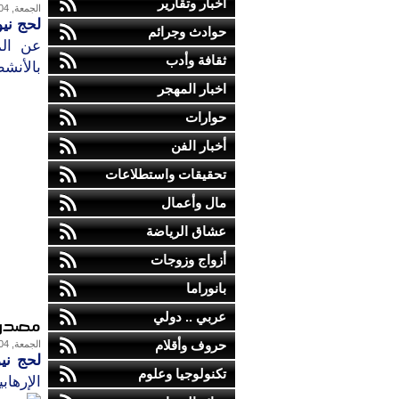
أخبار وتقارير
الجمعة, 04-ديسمبر-2015
لحج نيو
حوادث وجرائم
عن الم
ثقافة وأدب
بالأنشط
اخبار المهجر
حوارات
أخبار الفن
تحقيقات واستطلاعات
مال وأعمال
عشاق الرياضة
أزواج وزوجات
بانوراما
عربي .. دولي
مصدر ع
حروف وأقلام
الجمعة, 04-ديسمبر-2015
لحج نيو
تكنولوجيا وعلوم
الإرهابي