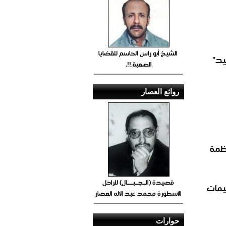
الشيخ أبو راس الحاسم للقضايا
الصعبة.!!.
روائع العصار
نظمة
قصيدة (الــجــبــــال) للراحل
يمات
الأسطورة محمد عبد الاله العصار
حوارات