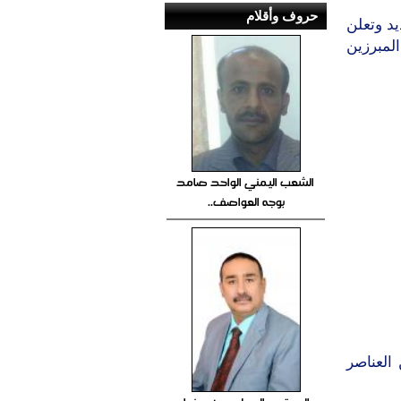
حروف وأقلام
يد وتعلن
لمبرزين
الشعب اليمني الواحد صامد
بوجه العواصف..
العناصر