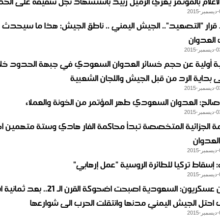
لاعلام بالمؤتمر يعزي الزميل ربيد باستشهاد نجل شقيقه على الح
 قرار "التصعيد".. الجيش اليمني .. ناطق الجيش: هذا ما سيحدث إ
العدوان
ى بداية الرد من قبل الجيش واللجان الشعبية
 صالح: العدوان السعودي طهر المؤتمر من الخونة والعملاء
ة الجزائية المتخصصة تبدأ محاكمة الفار هادي وستة متهمين آخ
العدوان
ت: إسقاط تركيا للطائرة الروسية "عمل إرهابي"
محللون عسكريون: السعودية اصبحت اضحوكة القرن ا
احتل الجيش اليمني مدنها وانتقلت الحرب الى شوارعها