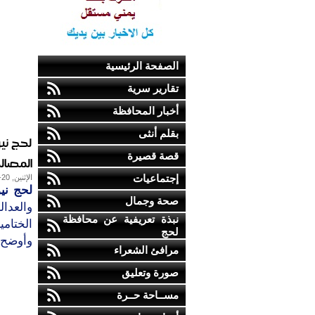
الصفحة الرئيسية
تقارير سرية
أخبار المحافظة
بقلم أنثى
لحج ني
قصة قصيرة
المصالح
إجتماعيات
الإثنين, 20-يناير-2014
لحج نيو
صحة وجمال
والعدا
نبذة تعريفية عن محافظة
الختامية
لحج
وأوضح 
مرافئ الشعراء
صورة وتعليق
مســاحة حــرة