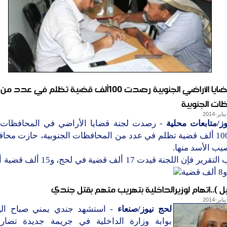
لجنة قضايا الأراضي الجنوبية رصدت 100ألف قضية تظلم في عدد من
ات الجنوبية
ز/متابعات محلية
- رصدت لجنة قضايا الأراضي في المحافظات ا
قرابة 100 ألف قضية تظلم في عدد من المحافظات الجنوبية، حازت مح
ب الأسد منها.
وبحسب التقرير فإن اللجنة قيدت 17 ألف قضي
ية
ل )..اتهام لوزيرالداخلية بتهريب متهم بقتل جندي
لحج نيوز/صنعاء
- استشهد جندي يمني صباح الي
بوابة وزارة الداخلية في جريمة جديدة تضارب