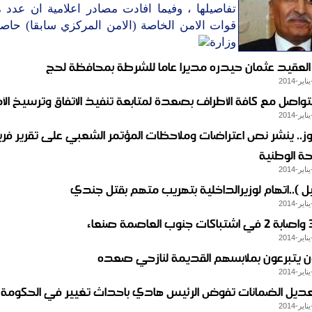
تفاصيلها ، وفيما افادت مصادر اعلامية ان عدد 
قوات الامن الخاصة (الامن المركزي سابقا) حاصر
وزارة
العقيد عثمان حيدره مديرا عاما للشرطة بمحافظة لحج
نتواصل مع كافة الأطراف بصعدة لمتابعة تنفيذ الاتفاق وترسيخ الأ
وز.. ينشر نص اعتراضات وملاحظات المؤتمر الشعبي على تقرير فري
ة الوطنية
ل )..اتهام لوزيرالداخلية بتهريب متهم بقتل جندي
نيون يتبرعون بملابسهم القديمة لنازحي صعده
عديل الضمانات تفوض الرئيس هادي باحداث تغيير في الحكومة