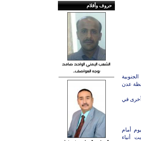
حروف وأقلام
الشعب اليمني الواحد صامد
بوجه العواصف..
لجنوبية
افظة عدن
ة في لحج، و15 ألف قضية أخرى في
وم أمام
ت أنباء