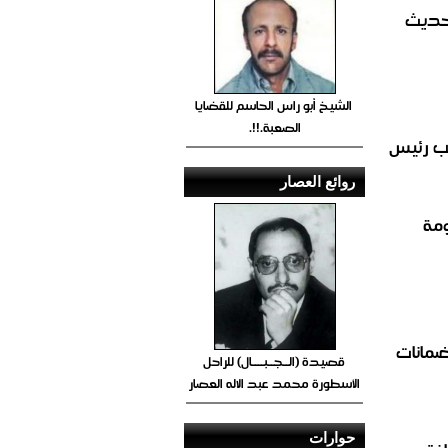
لحديث
الشيخ أبو راس الحاسم للقضايا
الصعبة.!!.
ئب رئيس
روائع العصار
ومة
ضمانات
قصيدة (الــجــبــــال) للراحل
الأسطورة محمد عبد الاله العصار
حوارات