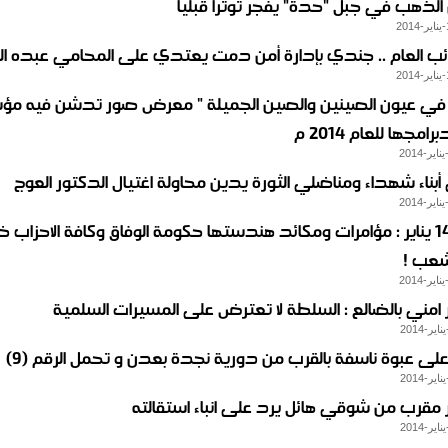
 الذهب في جبل "حدة" يفجر توترا قبليا
لنائب العام .. جندي بإدارة أمن دمت يعتدي على المحامي عبده 
 في عيون الصينين والصين الجميلة " معرض صور تدشن فيه م
مجها للعام 2014 م
بناء شهداء ومناضلي الثورة يدين محاولة اغتيال الدكتور العوج
حملة 14 يناير : مؤامرات ومكائد هندستها حكومة الوفاق وكافة الاحزاب 
شعب !
مني بالضالع : السلطة لا تعترض على المسيرات السلمية
على عبوة ناسفة بالقرب من دورية نجدة بعدن و تحمل الرقم (9)
قرب من شوقي هائل يرد على انباء استقالته