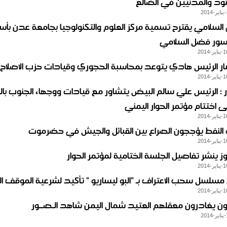
نود والمدنيين في الضالع
السلامي يقترح تسمية مركز العلوم والتكنولوجيا بجامعة عدن بأس
يسور فضل السلامي
 الرئيس هادي يتوعد بمحاسبة الحجوري وقيادات حزب الاصلاح
: الرئيس علي سالم البيض يتشاور مع قيادات ووجهاء الجنوب بال
ى اختتام مؤتمر الحوار اليمني
ت النفط يؤججون الصراع بين القبائل والجيش في حضرموت
ز ينشر تفاصيل الجلسة الختامية لمؤتمر الحوار
مسلسل سحب الاعتراف بـ "البو ليساريو " تأكيد لشرعية الموقف ا
ون يغادرون معقلهم العتيد شمال اليمن شاهد الـصــور