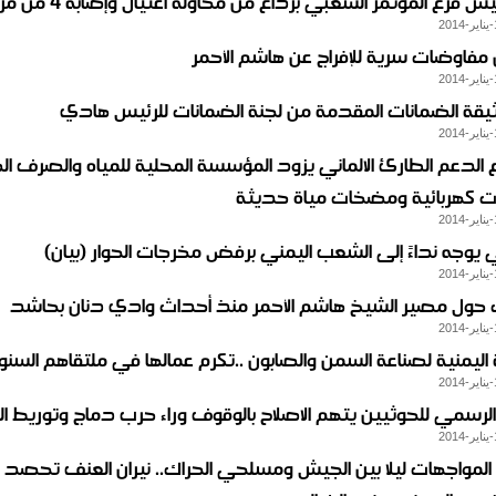
س فرع المؤتمر الشعبي برداع من محاولة اغتيال وإصابة 4 من مرافقيه
ن مفاوضات سرية للإفراج عن هاشم الأحمر
قة الضمانات المقدمة من لجنة الضمانات للرئيس هادي
الدعم الطارئ الالماني يزود المؤسسة المحلية للمياه والصرف 
ت كهربائية ومضخات مياة حديثة
ي يوجه نداءً إلى الشعب اليمني برفض مخرجات الحوار (بيان)‏
ول مصير الشيخ هاشم الأحمر منذ أحداث وادي دنان بحاشد
اليمنية لصناعة السمن والصابون ..تكرم عمالها في ملتقاهم السنوي 3
 الرسمي للحوثيين يتهم الاصلاح بالوقوف وراء حرب دماج وتوريط 
لمواجهات ليلا بين الجيش ومسلحي الحراك.. نيران العنف تحصد ا