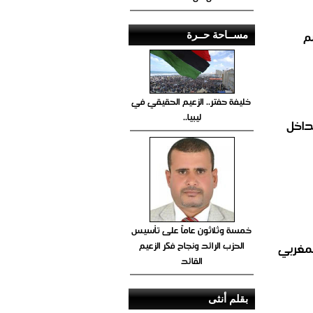
م
مســاحة حــرة
خليفة حفتر.. الزعيم الحقيقي في
ليبيا..
داخل
خمسة وثلاثون عاماً على تأسيس
الحزب الرائد ونجاح فكر الزعيم
لمغربي
القائد
بقلم أنثى