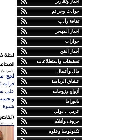
أخبار وتقارير
حوادث وجرائم
ثقافة وأدب
اخبار المهجر
حوارات
أخبار الفن
تحقيقات واستطلاعات
المحافظ
مال وأعمال
الإثنين, 20-يناير-2014
لحج نيو
عشاق الرياضة
على نصي
أزواج وزوجات
بانوراما
شبوة، و8 ألف قض
عربي .. دولي
(تفاصي
حروف وأقلام
الإثنين, 20-يناير-2014
تكنولوجيا وعلوم