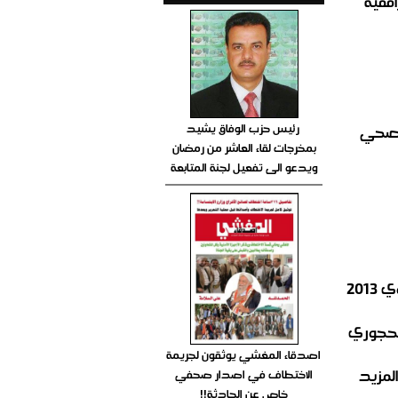
رئيس حزب الوفاق يشيد
الصحي
بمخرجات لقاء العاشر من رمضان
ويدعو الى تفعيل لجنة المتابعة
201
الحجوري
اصدقاء المغشي يوثقون لجريمة
لمزيد
الاختطاف في اصدار صحفي
خاص عن الحادثة!!