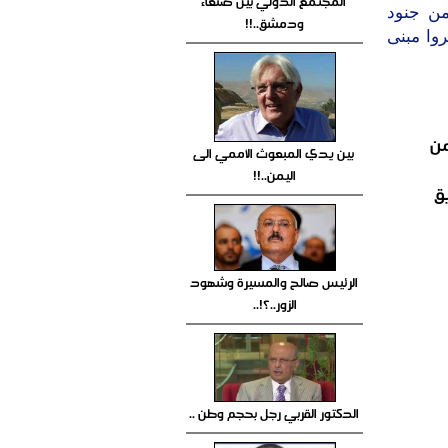
المجتمع الدولي بين صنعاء
من جنود
ودمشق..!!
وا مبنى
من
بين يدي المبعوث الأممي الى
اليمن..!!
ق
الرئيس صالح والمسيرة وشهود
الزور..؟!..
الدكتور القربي رجل بحجم وطن ..