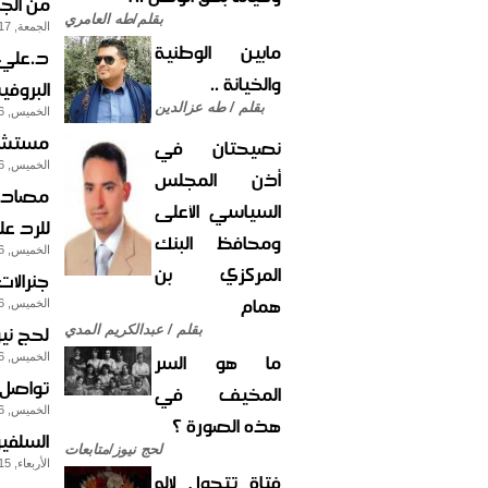
من الج
بقلم/طه العامري
الجمعة, 17-يناير-2014
مابين الوطنية
د.علي 
والخيانة ..
البروف
بقلم / طه عزالدين
الخميس, 16-يناير-2014
مستشار
نصيحتان في
الخميس, 16-يناير-2014
أذن المجلس
مصادر 
السياسي الأعلى
للرد عل
ومحافظ البنك
الخميس, 16-يناير-2014
المركزي بن
جنرالا
همام
الخميس, 16-يناير-2014
لحج نيو
بقلم / عبدالكريم المدي
ما هو السر
الخميس, 16-يناير-2014
تواصل 
المخيف في
الخميس, 16-يناير-2014
هذه الصورة ؟
السلفي
لحج نيوز/متابعات
الأربعاء, 15-يناير-2014
فتاة تتحول لإله