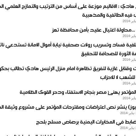
 هادي : الأقاليم موزعة على أساس من الترتيب والتمازج العلمي ا
فيه الطائفية والمذهبية
 ...محاولة اغتيال عقيد بأمن محافظة تعز
فية فساد وتسريب رولات صحفية نيابة أموال الأمانة تستدعي نا
الثورة للصحافة للتحقيق
ت وقنابل غازية لتفريق تظاهرة امام منزل الرئيس هادي تطالب بحك
لشعب لا للاحزاب
لمؤتمر يهنئ مصر بنجاح الاستفتاء ودحر القوى الظلامية
يوز) ينشر نص اعتراضات ومقترحات المؤتمر على مشروع وثيقة ال
ابط في المخابرات اليمنية برصاص مسلح بلحج