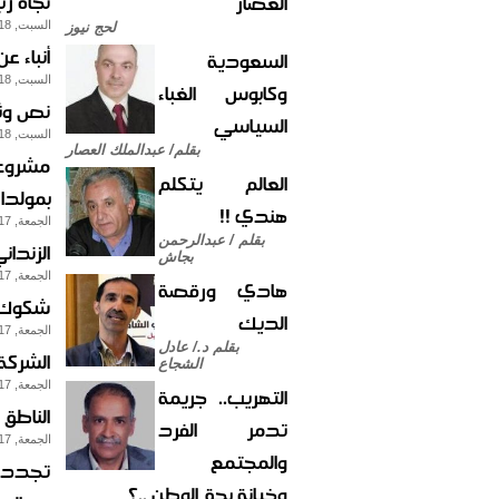
نجاة رئي
العصار
السبت, 18-يناير-2014
لحج نيوز
أنباء ع
السعودية
السبت, 18-يناير-2014
وكابوس الغباء
نص وثي
السياسي
السبت, 18-يناير-2014
بقلم/ عبدالملك العصار
مشروع 
العالم يتكلم
بمولدا
هندي !!
الجمعة, 17-يناير-2014
بقلم / عبدالرحمن
الزندان
بجاش
الجمعة, 17-يناير-2014
هادي ورقصة
شكوك ح
الديك
الجمعة, 17-يناير-2014
بقلم د./ عادل
الشركة 
الشجاع
الجمعة, 17-يناير-2014
التهريب.. جريمة
الناطق
تدمر الفرد
الجمعة, 17-يناير-2014
والمجتمع
تجدد ا
وخيانة بحق الوطن ..؟