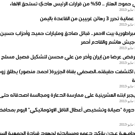
 .. 50% من قرارات الرئيس هادي تستحق الإلغاء
3 رهائن غربيين من القاعدة باليمن
مبراطورية بيت الأحمر.. قبائل صادق ومليارات حميد وأحزاب حسين 
جيش هاشم والقادم أحمر
 يرفض عرضا من إيران وأخر من علي محسن لتشكيل فصيل مسلح
 اكتشفت حقيقته..الصحفي بقناة الجزيرة( احمد منصور) يطلق زو
ة
جبر ابنته العشرينية على ممارسة الدعارة ومجالسة اصدقائه حتى 
 دورة "صيانة وتشخيص أعطال الناقل الأوتوماتيكي" اليوم بمحافظ
امـعـة عـدن يؤكد دعمه ومساندته لجهود قيادة الجمعية السك