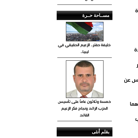
دة
مســاحة حــرة
خليفة حفتر.. الزعيم الحقيقي في
ليبيا..
عس عن
خمسة وثلاثون عاماً على تأسيس
هما
الحزب الرائد ونجاح فكر الزعيم
القائد
ب
بقلم أنثى