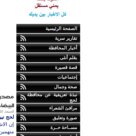
الصفحة الرئيسية
تقارير سرية
أخبار المحافظة
بقلم أنثى
قصة قصيرة
إجتماعيات
صحة وجمال
نبذة تعريفية عن محافظة
مصدر ق
لحج
البيضاء
مرافئ الشعراء
الجمعة, 10-مايو-2013
لحج نيو
صورة وتعليق
إن الاش
مســاحة حــرة
متهمين 