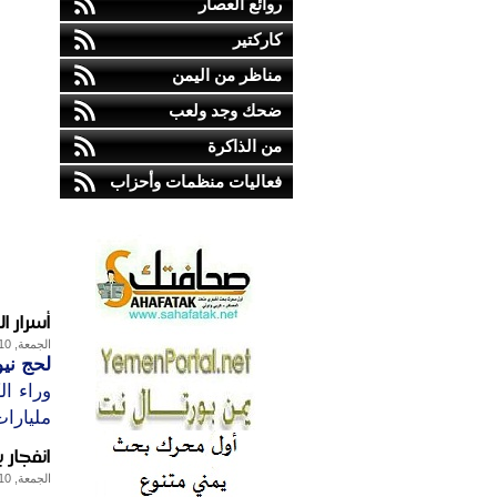
روائع العصار
كاركتير
مناظر من اليمن
ضحك وجد ولعب
من الذاكرة
فعاليات منظمات وأحزاب
أسرار 
الجمعة, 10-مايو-2013
لحج نيو
وراء ا
مليارات
انفجار 
الجمعة, 10-مايو-2013