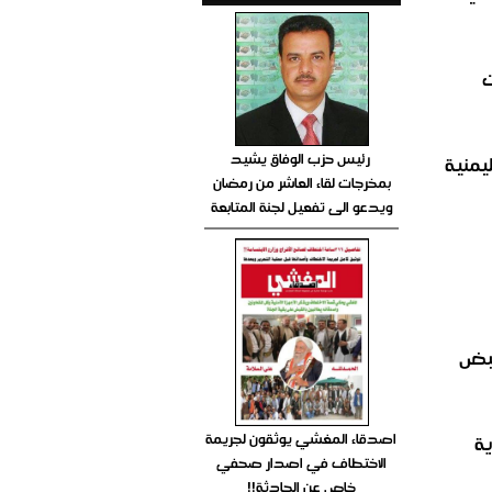
ت
رئيس حزب الوفاق يشيد
يمنية
بمخرجات لقاء العاشر من رمضان
ويدعو الى تفعيل لجنة المتابعة
لقبض
اصدقاء المغشي يوثقون لجريمة
ة
الاختطاف في اصدار صحفي
خاص عن الحادثة!!