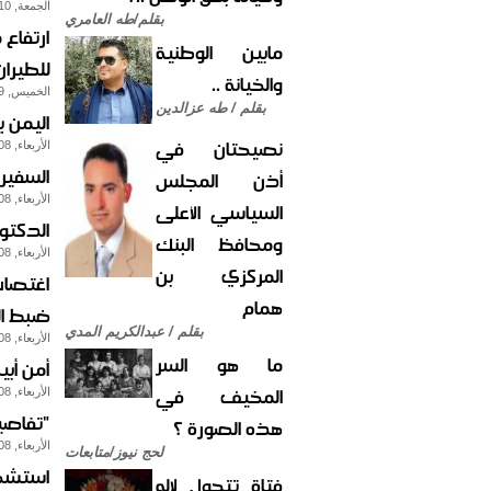
الجمعة, 10-مايو-2013
بقلم/طه العامري
مابين الوطنية
للطيرا
والخيانة ..
الخميس, 09-مايو-2013
بقلم / طه عزالدين
اليمن 
نصيحتان في
الأربعاء, 08-مايو-2013
السفير الألماني:ع
أذن المجلس
الأربعاء, 08-مايو-2013
السياسي الأعلى
الدكتور
ومحافظ البنك
الأربعاء, 08-مايو-2013
المركزي بن
اغتصاب
همام
ضبط ال
بقلم / عبدالكريم المدي
الأربعاء, 08-مايو-2013
ما هو السر
أمن أب
المخيف في
الأربعاء, 08-مايو-2013
"تفاصي
هذه الصورة ؟
الأربعاء, 08-مايو-2013
لحج نيوز/متابعات
استشهاد 3 طيارين في اعتداء مسلح 
فتاة تتحول لإله