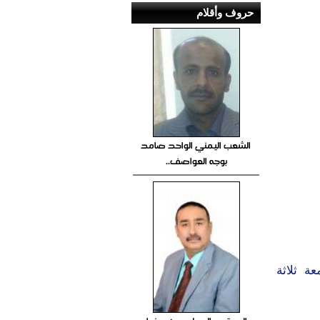
حروف وأقلام
الشعب اليمني الواحد صامد
بوجه العواصف..
ة ثلاثة