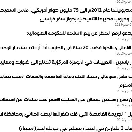
ارتفاع مديونيتها عام 2012م الى 75 مليون دولار أمريكي..إفلاس السعي
ن وهروب مديرها التنفيذي بجواز سفر فرنسي
يدعو لرفع الحظر عن بيع الأسلحة للحكومة الصومالية
الجوا قضايا 20 سنة في الجنوب أذا أردتم استمرار الوحدة
 ياسين : التعيينات في الأجهزة المركزية تحتاج إلى ضوابط ومعايير
 طفل صومالي مساء الليلة بامانة العاصمة والجهات الامنية تتقا
مجرم
ين يحرر رهينتين يعملان في الصليب الأحمر بعد ساعات من اختطاف
ل " الجريمة الغامضة التي فك شفراتها لبحث الجنائي بمحافظة ا
في حوطه لحج(الأسماء)