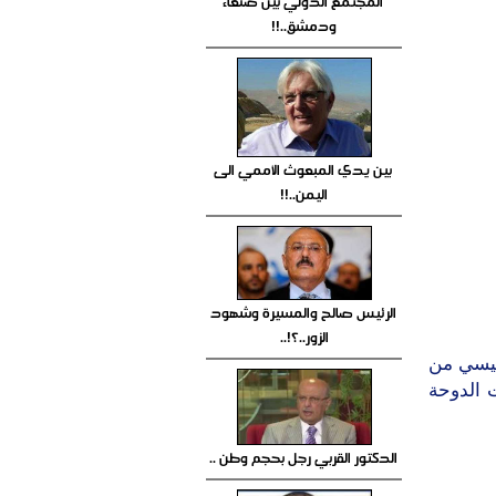
المجتمع الدولي بين صنعاء
ودمشق..!!
بين يدي المبعوث الأممي الى
اليمن..!!
الرئيس صالح والمسيرة وشهود
الزور..؟!..
ئيسي من
 الدوحة
الدكتور القربي رجل بحجم وطن ..