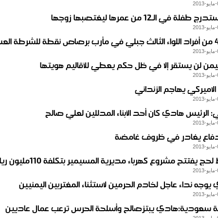
طفلة في الـ12 من عمرها ليغتصبها زوجها
اليمن لن يستقر إلا في ظل حكم يعطي للأقاليم هويتها
الاميركي يهاجم الزنداني
 الرئيس هادي كان أحد الأبناء المدللين لعلي صالح
لدفاع يغادر في ظروف غامضة
ج يفتتح مشروع كهرباء مديرية المسيمير بتكلفة 110مليون ريال
يوجه نداء عاجل لخادم الحرمين لاستثناء المغتربين اليمنيين
سعودية:هادي يبتزصالح وأسلحة الحرس ترعب عمال عاديين