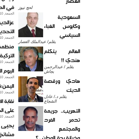
العصار
في الح
لحج نيوز
الجمعة, 10-مايو-2013
السعودية
عزالدي
وكابوس الغباء
التحدي
السياسي
الجمعة, 10-مايو-2013
بقلم/ عبدالملك العصار
منظمة (
العالم يتكلم
التركية
هندي !!
الجمعة, 10-مايو-2013
بقلم / عبدالرحمن
اليوم ا
بجاش
الجمعة, 10-مايو-2013
هادي ورقصة
اليمن:ق
الديك
الجمعة, 10-مايو-2013
بقلم د./ عادل
نقابة ا
الشجاع
على الج
التهريب.. جريمة
الجمعة, 10-مايو-2013
تدمر الفرد
يحيى ص
والمجتمع
مشائخ 
وخيانة بحق الوطن ..؟