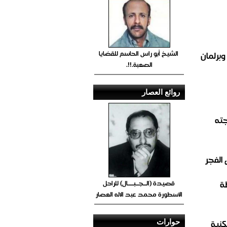
الشيخ أبو راس الحاسم للقضايا
وبرلمان
الصعبة.!!.
روائع العصار
جته
الفجر
ة
قصيدة (الــجــبــــال) للراحل
الأسطورة محمد عبد الاله العصار
نية
حوارات