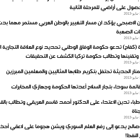
صول على أراضي للمرحلة الثانية
ن الاصبحي يؤكد ان مسار التغيير بالوطن العربي مستمر مهما بد
ات الصعبة
كفاح) تدعو حكومة الوفاق الوطني تحديد نوع العلاقة التجارية ال
 وتقنينها وتطالب حكومة تركيا الكشف عن التحقيقات
لمنار الحديثة تحتفل بتكريم طلابها المثاليين والمعلمين المبرزين
ائمة سوداء بتجار السلاح أعدتها الحكومة وجهازي المخابرات
لأطباء تدين الاعتداء على الدكتور أحمد قاسم العريقي وتطالب با
ناة
الح يدعو إلى رفع العلم السوري ويشن هجوما على لاعقي أحذي
النفط!