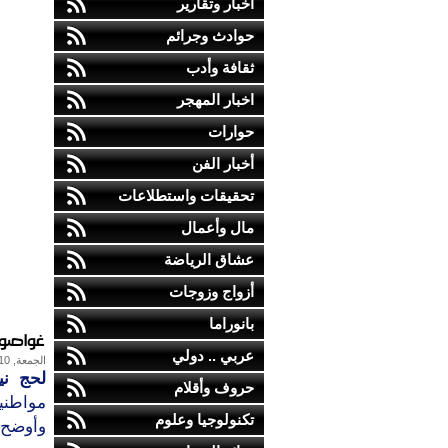
أخبار وتقارير
حوادث وجرائم
ثقافة وأدب
اخبار المهجر
حوارات
أخبار الفن
تحقيقات واستطلاعات
مال وأعمال
عشاق الرياضة
أزواج وزوجات
بانوراما
غواصون
عربي .. دولي
الجمعة, 10-مايو-2013
لحج ني
حروف وأقلام
مواطنين
تكنولوجيا وعلوم
وأوضح م