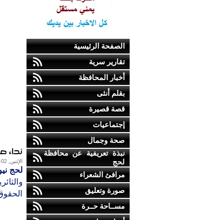
الصفحة الرئيسية
تقارير سرية
أخبار المحافظة
بقلم أنثى
قصة قصيرة
إجتماعيات
صحة وجمال
نداء ص
نبذة تعريفية عن محافظة
لحج
الإثنين, 02-يوليو-2012
لحج ني
مرافئ الشعراء
والثائر
صورة وتعليق
الحقوق 
مســاحة حــرة