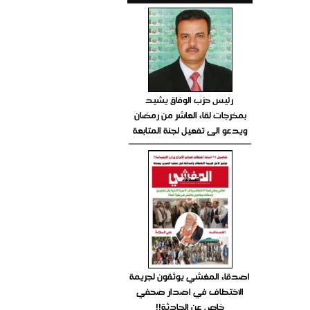
رئيس حزب الوفاق يشيد
بمخرجات لقاء العاشر من رمضان
ويدعو الى تفعيل لجنة المتابعة
اصدقاء المغشي يوثقون لجريمة
الاختطاف في اصدار صحفي
خاص عن الحادثة!!