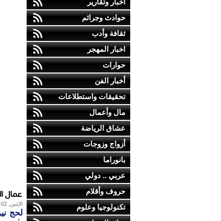
أخبار وتقارير
حوادث وجرائم
ثقافة وأدب
اخبار المهجر
حوارات
أخبار الفن
تحقيقات واستطلاعات
مال وأعمال
عشاق الرياضة
أزواج وزوجات
بانوراما
عربي .. دولي
عمال ا
حروف وأقلام
الإثنين, 02-يوليو-2012
تكنولوجيا وعلوم
لحج ني