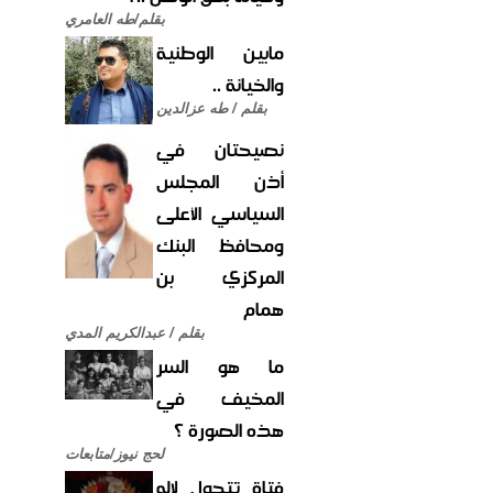
بقلم/طه العامري
مابين الوطنية
والخيانة ..
بقلم / طه عزالدين
نصيحتان في
أذن المجلس
السياسي الأعلى
ومحافظ البنك
المركزي بن
همام
بقلم / عبدالكريم المدي
ما هو السر
المخيف في
هذه الصورة ؟
لحج نيوز/متابعات
فتاة تتحول لإله