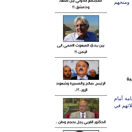
المجتمع الدولي بين صنعاء
 ومنحهم
ودمشق..!!
بين يدي المبعوث الأممي الى
اليمن..!!
بة
الرئيس صالح والمسيرة وشهود
الزور..؟!..
امة أمام
لائهم في
الدكتور القربي رجل بحجم وطن ..