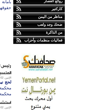
روائع العصار
بأمانة
حقوقهم 
كاركتير
مناظر من اليمن
ضحك وجد ولعب
من الذاكرة
فعاليات منظمات وأحزاب
رئيس ا
المتسبب
الإثنين, 02-يوليو-2012
لحج ني
محكمة ا
محكمة و
استشها
الإثنين, 02-يوليو-2012