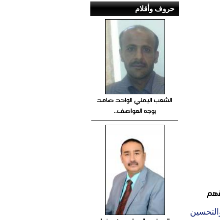
حروف وأقلام
الشعب اليمني الواحد صامد
بوجه العواصف..
قهم
التحسين