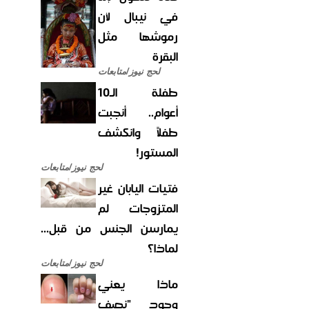
في نيبال لأن
رموشها مثل
البقرة
لحج نيوز/متابعات
طفلة الـ10
أعوام.. أنجبت
طفلاً وانكشف
المستور!
لحج نيوز/متابعات
فتيات اليابان غير
المتزوجات لم
يمارسن الجنس من قبل...
لماذا؟
لحج نيوز/متابعات
ماذا يعني
وجود "نصف