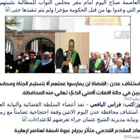
 العاصمة صباح اليوم امام مقر مجلس النواب للمطالبة بتثبيتهم
التي وعدوا بها من قبل الحكومة مؤخرا ولم يتم تنفيذها حتى
ستئناف عدن : القضاة لن يمارسوا عملهم ألا بتسليم الجناة ومحاس
ين في حالة الانفلات ألامني الذي تعاني منه المحافظة.
وز/كتب: فراس اليافعي
- نفذ أعضاء السلطة القضائية والنيابة الع
ستئناف محافظة عدن اليوم الاثنين وقفة احتجاجية تضامناً مع زم
نيابة مديرية الشيخ عثمان جراء تعرضهم للاعتداءات
د المقدم القدمي متأثر بجراح عبوة ناسفة لعناصر ارهابية