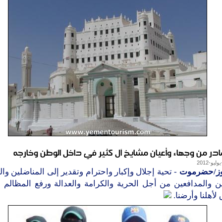
ادر من وجهاء وأعيان مشايخ آل كثير في داخل الوطن وخارجه
وز/حضرموت
- تحية إجلال وإكبار واحترام وتقدير إلى المناضلين وا
ين والمدافعين من أجل الحرية والكرامة والعدالة ورفع المظالم 
لأهلنا وأرضنا.