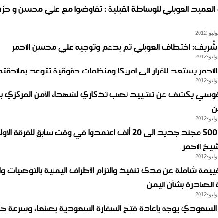
العميد العوبلي للوساطة القبلية : تفاوضوا مع علي محسن و حز
شُريف: اختطاف العوبلي تم بدعم وتوجيه علي محسن الأحمر
لأحمر يستعد للفرار الى امريكا ومنظمات حقوقية تتوعد بملاحقته
 القوسي يكشف عن تشييد نصب تذكاري لشهداء الأمن المركزي ب
ن
إضافة 500 مجند جديد الى 20 ألف اعتمدوا في وقت سابق للفرقة 
لشيخ الاحمر
ييمة شاملة عن مدى تنفيذ والتزام الأطراف اليمنية بالتوصيات وال
 الصادرة بشأن اليمن
 السعودي يوجه بإعادة فتح السفارة السعودية بصنعاء وسرعة ح