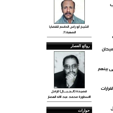
ب
الشيخ أبو راس الحاسم للقضايا
الصعبة.!!.
روائع العصار
ميدان
الاولى بينهم
قرارات
قصيدة (الــجــبــــال) للراحل
الأسطورة محمد عبد الاله العصار
ل
حوارات