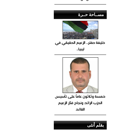
مســاحة حــرة
خليفة حفتر.. الزعيم الحقيقي في
ليبيا..
خمسة وثلاثون عاماً على تأسيس
الحزب الرائد ونجاح فكر الزعيم
القائد
بقلم أنثى