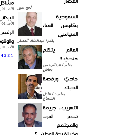
العصار
مشاكل 
لحج نيوز
الأحد, 01-يوليو-2012
السعودية
البركان
وكابوس الغباء
الأحد, 01-يوليو-2012
الرئيس
السياسي
والوقوف
بقلم/ عبدالملك العصار
العالم يتكلم
الأحد, 01-يوليو-2012
4
3
2
1
هندي !!
بقلم / عبدالرحمن
بجاش
هادي ورقصة
الديك
بقلم د./ عادل
الشجاع
التهريب.. جريمة
تدمر الفرد
والمجتمع
وخيانة بحق الوطن ..؟