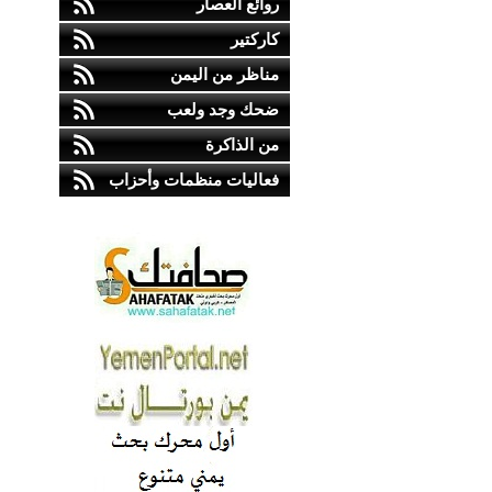
روائع العصار
كاركتير
مناظر من اليمن
ضحك وجد ولعب
من الذاكرة
فعاليات منظمات وأحزاب