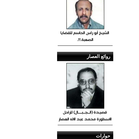
الشيخ أبو راس الحاسم للقضايا
الصعبة.!!.
روائع العصار
قصيدة (الــجــبــــال) للراحل
الأسطورة محمد عبد الاله العصار
حوارات