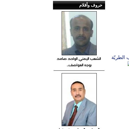
حروف وأقلام
 الطريّة
الشعب اليمني الواحد صامد
بوجه العواصف..