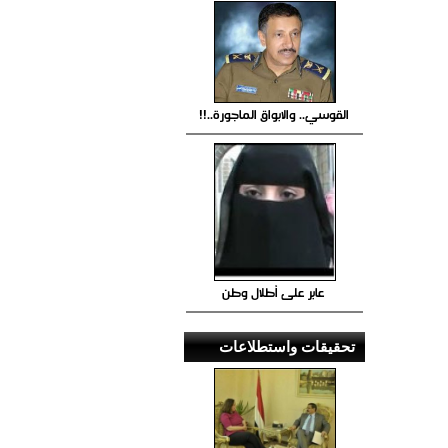
القوسي.. والابواق الماجورة..!!
عابر على أطلال وطن
تحقيقات واستطلاعات