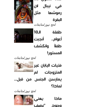
في نيبال لأن
رموشها مثل
البقرة
لحج نيوز/متابعات
طفلة الـ10
أعوام.. أنجبت
طفلاً وانكشف
المستور!
لحج نيوز/متابعات
فتيات اليابان غير
المتزوجات لم
يمارسن الجنس من قبل...
لماذا؟
لحج نيوز/متابعات
ماذا يعني
وجود "نصف