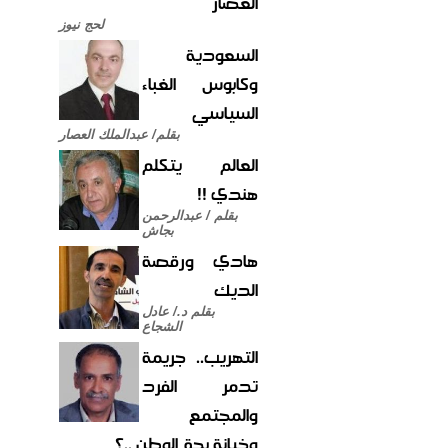
العصار
لحج نيوز
السعودية
وكابوس الغباء
السياسي
بقلم/ عبدالملك العصار
العالم يتكلم
هندي !!
بقلم / عبدالرحمن
بجاش
هادي ورقصة
الديك
بقلم د./ عادل
الشجاع
التهريب.. جريمة
تدمر الفرد
والمجتمع
وخيانة بحق الوطن ..؟