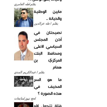
بقلم/طه العامري
مابين الوطنية
والخيانة ..
بقلم / طه عزالدين
نصيحتان في
أذن المجلس
السياسي الأعلى
ومحافظ البنك
المركزي بن
همام
بقلم / عبدالكريم المدي
ما هو السر
المخيف في
هذه الصورة ؟
لحج نيوز/متابعات
فتاة تتحول لإله