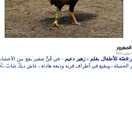
المغرور
/قصّة للأطفال بقلم : زهير دعيم
- في قُنٍّ صغير يقع بين الأعشاب
ر الجميلة ، ويقبع في أطراف قرية وديعة هادئة ، عاش ديكٌ شابّ ،