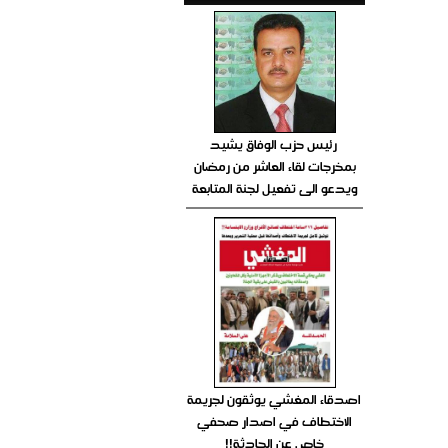
رئيس حزب الوفاق يشيد
بمخرجات لقاء العاشر من رمضان
ويدعو الى تفعيل لجنة المتابعة
اصدقاء المغشي يوثقون لجريمة
الاختطاف في اصدار صحفي
خاص عن الحادثة!!