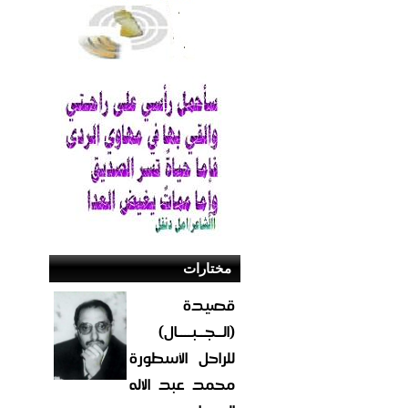
مختارات
قصيدة
(الــجــبــــال)
للراحل الأسطورة
محمد عبد الاله