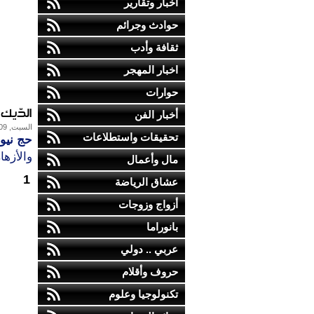
أخبار وتقارير
حوادث وجرائم
ثقافة وأدب
اخبار المهجر
حوارات
الدّيك 
أخبار الفن
السبت, 09-يوليو-2011
تحقيقات واستطلاعات
حج نيوز
والأزها
مال وأعمال
1
عشاق الرياضة
أزواج وزوجات
بانوراما
عربي .. دولي
حروف وأقلام
تكنولوجيا وعلوم