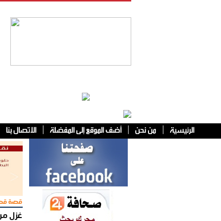
فئات أخرى
قصة قص
غزل من