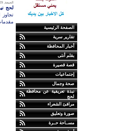
الجمعة, 29-يوليو-2011
لحج ني
تجاوز 
مقدمات
الصفحة الرئيسية
تقارير سرية
أخبار المحافظة
بقلم أنثى
قصة قصيرة
إجتماعيات
صحة وجمال
نبذة تعريفية عن محافظة
لحج
مرافئ الشعراء
صورة وتعليق
مســاحة حــرة