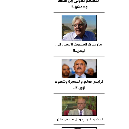
المجتمع الدولي بين صنعاء
ودمشق..!!
بين يدي المبعوث الأممي الى
اليمن..!!
الرئيس صالح والمسيرة وشهود
الزور..؟!..
الدكتور القربي رجل بحجم وطن ..