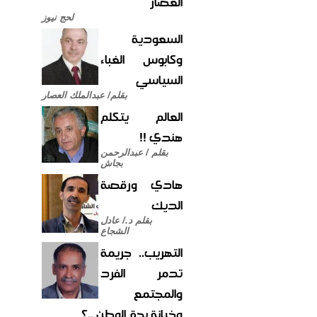
العصار
لحج نيوز
السعودية
وكابوس الغباء
السياسي
بقلم/ عبدالملك العصار
العالم يتكلم
هندي !!
بقلم / عبدالرحمن
بجاش
هادي ورقصة
الديك
بقلم د./ عادل
الشجاع
التهريب.. جريمة
تدمر الفرد
والمجتمع
وخيانة بحق الوطن ..؟