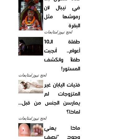
في نيبال لأن
رموشها مثل
البقرة
لحج نيوز/متابعات
طفلة الـ10
أعوام.. أنجبت
طفلاً وانكشف
المستور!
لحج نيوز/متابعات
فتيات اليابان غير
المتزوجات لم
يمارسن الجنس من قبل...
لماذا؟
لحج نيوز/متابعات
ماذا يعني
وجود "نصف