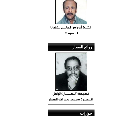
الشيخ أبو راس الحاسم للقضايا
الصعبة.!!.
روائع العصار
قصيدة (الــجــبــــال) للراحل
الأسطورة محمد عبد الاله العصار
حوارات