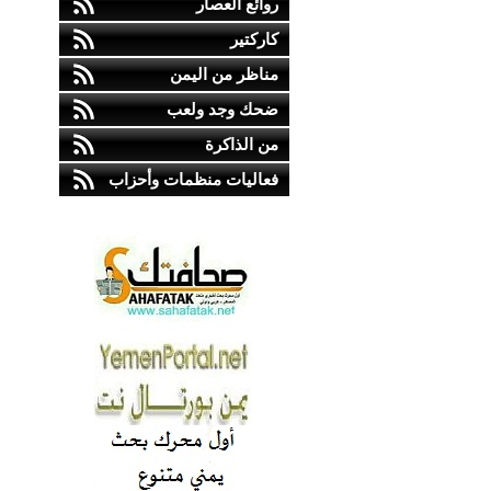
روائع العصار
كاركتير
مناظر من اليمن
ضحك وجد ولعب
من الذاكرة
فعاليات منظمات وأحزاب