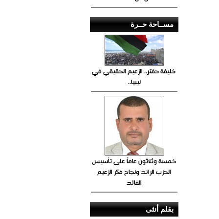
مســاحة حــرة
خليفة حفتر.. الزعيم الحقيقي في
ليبيا..
خمسة وثلاثون عاماً على تأسيس
الحزب الرائد ونجاح فكر الزعيم
القائد
بقلم أنثى