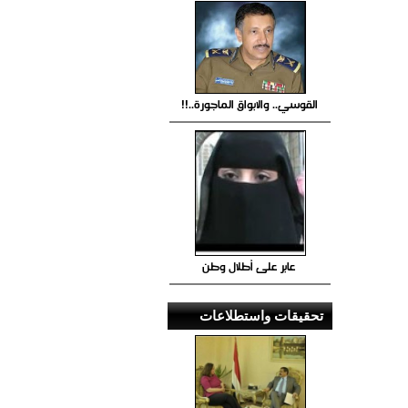
القوسي.. والابواق الماجورة..!!
عابر على أطلال وطن
تحقيقات واستطلاعات