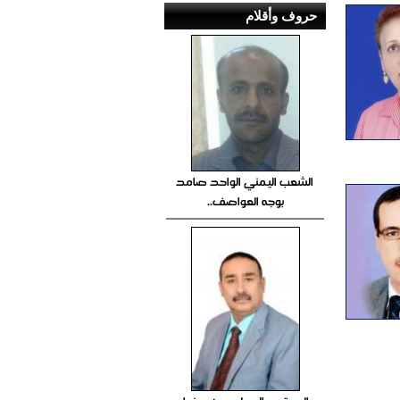
حروف وأقلام
الشعب اليمني الواحد صامد
بوجه العواصف..