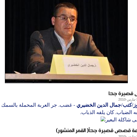
صيرة جدا
وز/كتب/جمال الدين الخضيري
- غضب. جر العربة المحملة بالسمك
ه الضباب. كان يلفه الذباب.
 شاكلة البعير
 قصص قصيرة جداً( القمر المنشور)