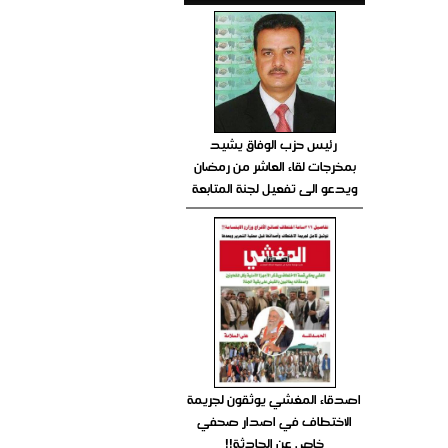
رئيس حزب الوفاق يشيد
بمخرجات لقاء العاشر من رمضان
ويدعو الى تفعيل لجنة المتابعة
اصدقاء المغشي يوثقون لجريمة
الاختطاف في اصدار صحفي
خاص عن الحادثة!!