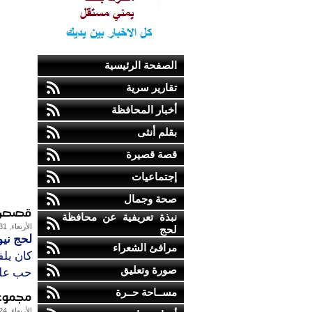
الصفحة الرئيسية
تقارير سرية
أخبار المحافظة
بقلم أنثى
قصة قصيرة
إجتماعيات
صحة وجمال
قصص ق
نبذة تعريفية عن محافظة
الأربعاء, 31-مارس-2010
لحج
لحج ني
مرافئ الشعراء
كان يلف
صورة وتعليق
حب على
مســاحة حــرة
مجموعة
الأربعاء, 24-مارس-2010