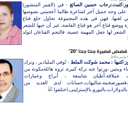
وز/كتبت:رحاب حسين الصائغ
- في (القمر المنشور)
على وجه جميل آخر لشاعرة طالما أعجبتني نصوصها
ني لغتها، فهي في هذه المجموعة تحاول خلع قناع
 ووضع قناع آخر هو قناع القاصة، غير أن حبها للشعر
الشعر لها جعل المهمة عصية، فالتحم القناعان لتولد
ص قصيرة جدا جدا "20"
وز/كتبها : محمد شوكت الملط
- تُوفى المليادير ، وترك
بناء وبنتين ،ورِثوا عنه تركة كبيرة, ثروة هائلةمكونة من
 عملاقة،أطيان شاسعة ، أبراج وعمارات
،قصورضخمة،شاليهات،حسابات لدى العديد من
بالدولارات،باليورو،بالإسترلينى،اختلفوا