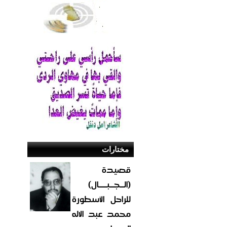
مختارات
قصيدة
(الــجــبــــال)
للراحل الأسطورة
محمد عبد الاله