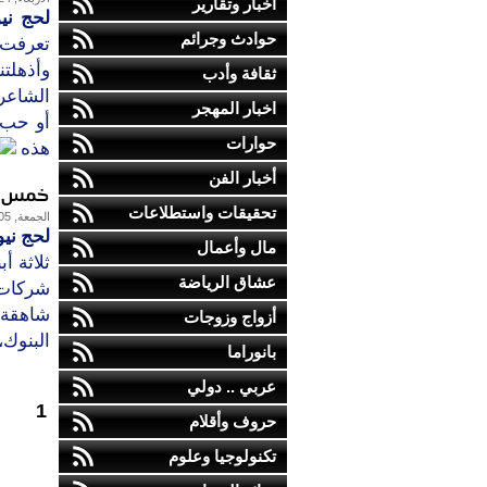
أخبار وتقارير
لحج ني
حوادث وجرائم
تعرفت 
وأذهلت
ثقافة وأدب
الشاعرة
اخبار المهجر
أو حب 
حوارات
هذه
أخبار الفن
خمس قص
تحقيقات واستطلاعات
الجمعة, 05-مارس-2010
لحج ني
مال وأعمال
ثلاثة أ
عشاق الرياضة
شركات
شاهقة
أزواج وزوجات
البنوك،
بانوراما
عربي .. دولي
1
حروف وأقلام
تكنولوجيا وعلوم