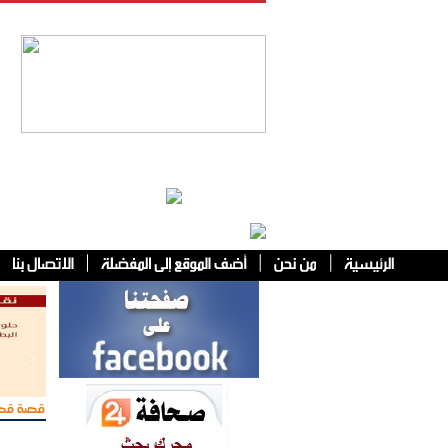
فئات أخرى
قصة قص