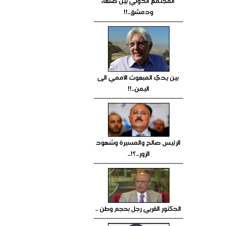
المجتمع الدولي بين صنعاء
ودمشق..!!
بين يدي المبعوث الأممي الى
اليمن..!!
الرئيس صالح والمسيرة وشهود
الزور..؟!..
الدكتور القربي رجل بحجم وطن ..