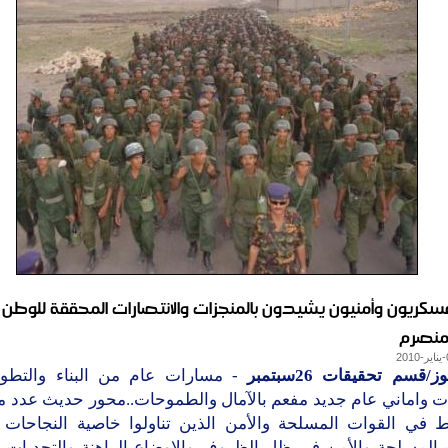
سكريون وأمنيون يشيدون بالمنجزات والانتصارات المحققة للوطن 
لمنصرم
/قسم تحقيقات 26سبتمبر
- مسارات عام من البناء والتطور 
ات واماني عام جديد مفعم بالآمال والطموحات..محور حديث عدد من
ط في القوات المسلحة والأمن الذين تناولوا خاصية النجاحات 
 المسلحة والأمن في ظل الظروف والاوضاع الراهنة والتحديات و