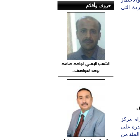
حروف وأقلام
ردة التي
الشعب اليمني الواحد صامد
بوجه العواصف..
س
اه مركز
قدرة على
المركز في بيان صحفي نشر اليوم ان 43.7 في المئة من