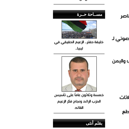
اصر
مســاحة حــرة
صوتي لـ
خليفة حفتر.. الزعيم الحقيقي في
ليبيا..
 واليمن
خمسة وثلاثون عاماً على تأسيس
أثاث
الحزب الرائد ونجاح فكر الزعيم
القائد
قطع
بقلم أنثى