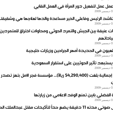
مل عمل لتفعيل دور المرأة في العمل النقابي
ناشد الرئيس وفاعلي الخير مساعدة والدها لعلاجها هي وشقيقته
ات عنيفة بين الجيش والتمرد الحوثي ومحاولات اختراق للمتمردين
لعيون في الحديدة أمهر الجراحين وزيارات خليجية‎
 يستبعد تأثير الحوثيين على استقرار السعودية
بتكلفة إجمالية بلغت (54,290,400 ريالاً)... مؤسسة فجر الأمل بتعز 
لفضلي بابين تمنع الوفد الإعلامي من زيارتها
تسجيل صوتي مدته 11 دقيقة يضع حداً لتأكيدات مقتل عبدالملك 