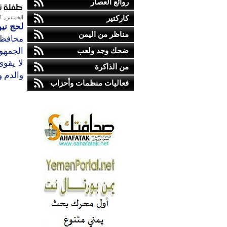
روائع العصار
طفلة ت
كاركتير
الخميس, 31-ديسمبر-2009
لحج ني
مناظر من اليمن
محافظة
ضحك وجد ولعب
الجمهو
لا يقو
من الذاكرة
والدم 
فعاليات منظمات وأحزاب