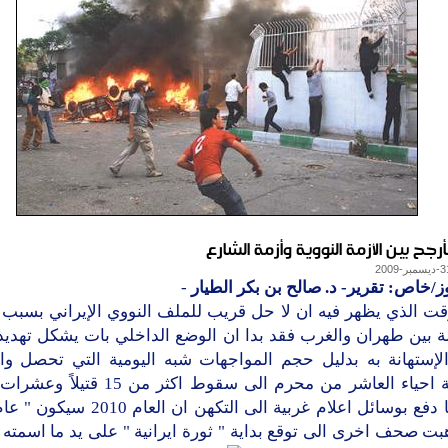
تأرجح بين الأزمة النووية وأزمة الشارع
ز/خاص: تقرير- د. صالح بن بكر الطيار
-
قت الذي يظهر فيه ان لا حل قريب للملف النووي الإيراني بسبب
لة بين طهران والغرب فقد بدا ان الوضع الداخلي بات يشكل تهديداً ف
لإستهانة به بدليل حجم المواجهات شبه اليومية التي تحصل وا
بمناسبة احياء العاشر من محرم الى سقوط اكثر م
وهذا ما دفع بوسائل اعلام غربية الى التكهن ان 
بت صحف اخرى الى توقع بداية " ثورة ايرانية " على يد ما اسمته 