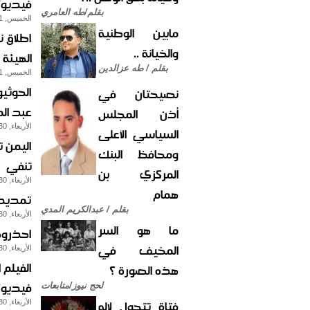
فيديو"
بقلم/طه العامري
الخميس, 31-ديسمبر-2009
مابين الوطنية
اطلاق 
والخيانة ..
الهيئة ا
بقلم / طه عزالدين
الخميس, 31-ديسمبر-2009
الحوثي
نصيحتان في
عبد ال
أذن المجلس
الأربعاء, 30-ديسمبر-2009
السياسي الأعلى
اليمن ت
ومحافظ البنك
تنفي
المركزي بن
الأربعاء, 30-ديسمبر-2009
همام
تمديد 
بقلم / عبدالكريم المدي
الأربعاء, 30-ديسمبر-2009
ما هو السر
احذروه
المخيف في
الأربعاء, 30-ديسمبر-2009
الفيلم 
هذه الصورة ؟
فيديو"
لحج نيوز/متابعات
فتاة تتحول لإله
الأربعاء, 30-ديسمبر-2009