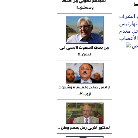
المجتمع الدولي بين صنعاء
ا
ودمشق..!!
ن الشرف
تهارئيس
جل معدم
الأعصاب
راض
بين يدي المبعوث الأممي الى
اليمن..!!
الرئيس صالح والمسيرة وشهود
الزور..؟!..
الدكتور القربي رجل بحجم وطن ..