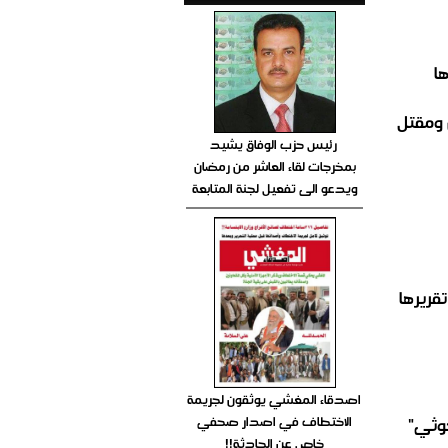
ا
 ومقتل
رئيس حزب الوفاق يشيد
بمخرجات لقاء العاشر من رمضان
ويدعو الى تفعيل لجنة المتابعة
تصدر تقريرها
اصدقاء المغشي يوثقون لجريمة
الاختطاف في اصدار صحفي
الحوثي"
خاص عن الحادثة!!