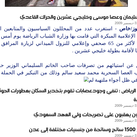
ليمان وعصا موسى وخليجي عشرين والحراك القاعدي
وز/خاص
- استغرب عدد من المحللون السياسيون والمتابعين ال
الإعلامية المبكرة التي قامت بها وزارة الشباب الرياضة يوم أمس
دعوتها لأكثر من 65 صحفي وإعلامي للنزول الميداني لزيارة المراف
 لأقامة بطولة خليجي عشرين .
 عن استيائهم من تصرفات صاحب الخاتم السليماني الوزير حم
العصا السحرية محمد سعيد سالم وذلك من التبكير في الحملة ال
ي ظل أجواء ملتهبة لم
لرياض : تنفي وجودعصابات تقوم بتخدير السكان بعطورات الحوث
ة
ون يعقبون على تصريحات ولي العهد السعودي
 عدن