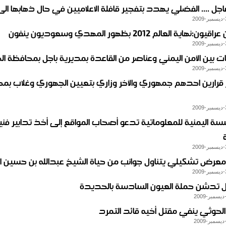
جل .... الفضلي يهدد بتفجير قافلة الاعلاميين في حال ذهابها الى
:نهاية العالم 2012 بظهور المهدي وسعوديون ينفون
ات بين الأمن اليمني وعناصر من القاعدة بمديرية باجل بمحافظة ا
رارين احدهم جمهوري والأخر وزاري بتعيين الجهوري وغلاب بم
سة اليمنية للمعلوماتية تدعو أصحاب المواقع إلى أخذ تدابير فني
 معرض تشكيلي يتناول جوانب من حياة الشيخ عبدالله بن حسين ال
ل تدشن حملة العيون السادسة بالحديدة‎
لحوثي ينفي مقتل أخيه قائد التمرد