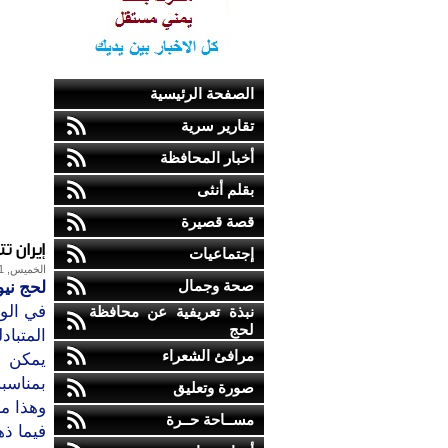
الصفحة الرئيسية
تقارير سرية
أخبار المحافظة
بقلم أنثى
قصة قصيرة
إيران ت
إجتماعيات
الخميس, 31-ديسمبر-2009
صحة وجمال
لحج نيو
في الو
نبذة تعريفية عن محافظة
لحج
المتباد
مرافئ الشعراء
يمكن ا
صورة وتعليق
مســاحة حــرة
فيما ذه