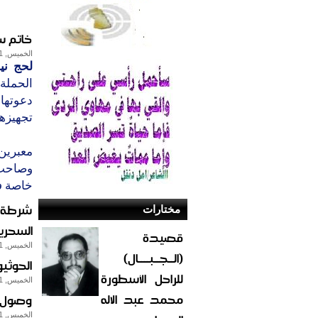
خاتم س
الخميس, 31-ديسمبر-2009
لحج ني
الحملة 
تجهيزها
معبرين
وصاحب 
خاصة ف
شرطة ا
مختارات
السحري
قصيدة
الخميس, 31-ديسمبر-2009
(الــجــبــــال)
الحوثي
للراحل الأسطورة
الخميس, 31-ديسمبر-2009
محمد عبد الاله
وصول 1500 سائح وسائحة من جنسيات مختلفة إلى
الخميس, 31-ديسمبر-2009