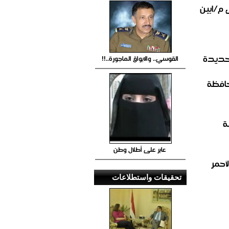
 م/ابين
لحديدة
القوسي.. والابواق الماجورة..!!
حافظة
ة
عابر على أطلال وطن
أحمر
تحقيقات واستطلاعات