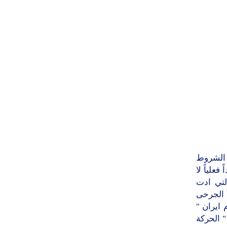
 الشروط
علياً لا
لتي ادت
ن 15 قتيلاً وعشرات الجرحى
العام 2010 سيكون " عام ايران "
" الحركة