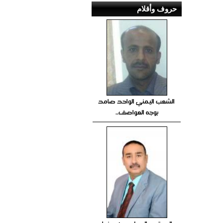
حروف وأقلام
الشعب اليمني الواحد صامد
بوجه العواصف..