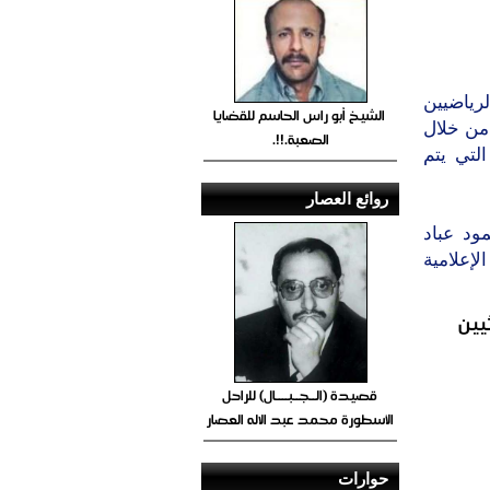
رياضيين
الشيخ أبو راس الحاسم للقضايا
 من خلال
الصعبة.!!.
ق التي يتم
روائع العصار
ود عباد
إعلامية
يين
قصيدة (الــجــبــــال) للراحل
الأسطورة محمد عبد الاله العصار
حوارات