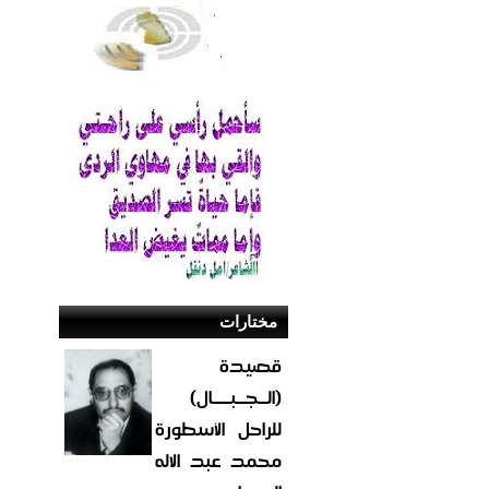
مختارات
قصيدة
(الــجــبــــال)
للراحل الأسطورة
محمد عبد الاله