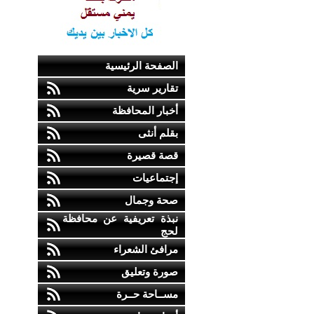
الصفحة الرئيسية
تقارير سرية
أخبار المحافظة
بقلم أنثى
قصة قصيرة
إجتماعيات
صحة وجمال
نبذة تعريفية عن محافظة
لحج
مرافئ الشعراء
صورة وتعليق
مســاحة حــرة