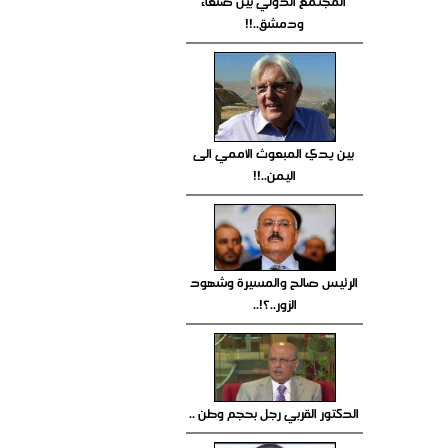
المجتمع الدولي بين صنعاء
ودمشق..!!
بين يدي المبعوث الأممي الى
اليمن..!!
الرئيس صالح والمسيرة وشهود
الزور..؟!..
الدكتور القربي رجل بحجم وطن ..