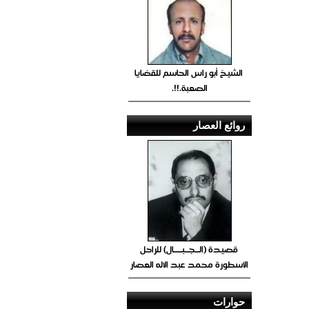
الشيخ أبو راس الحاسم للقضايا
الصعبة.!!.
روائع العصار
قصيدة (الــجــبــــال) للراحل
الأسطورة محمد عبد الاله العصار
حوارات