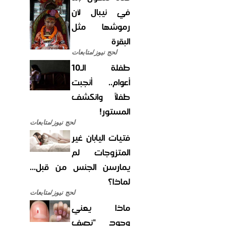
في نيبال لأن
رموشها مثل
البقرة
لحج نيوز/متابعات
طفلة الـ10
أعوام.. أنجبت
طفلاً وانكشف
المستور!
لحج نيوز/متابعات
فتيات اليابان غير
المتزوجات لم
يمارسن الجنس من قبل...
لماذا؟
لحج نيوز/متابعات
ماذا يعني
وجود "نصف