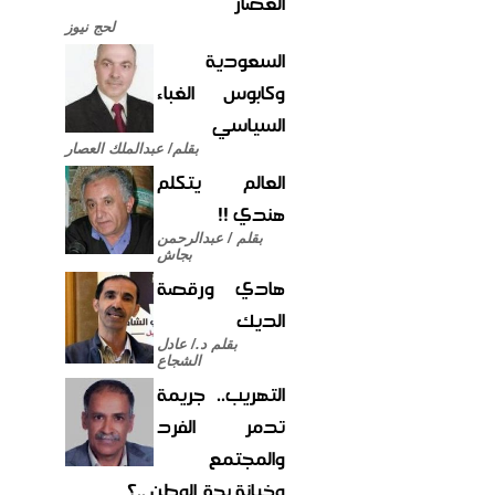
العصار
لحج نيوز
السعودية
وكابوس الغباء
السياسي
بقلم/ عبدالملك العصار
العالم يتكلم
هندي !!
بقلم / عبدالرحمن
بجاش
هادي ورقصة
الديك
بقلم د./ عادل
الشجاع
التهريب.. جريمة
تدمر الفرد
والمجتمع
وخيانة بحق الوطن ..؟