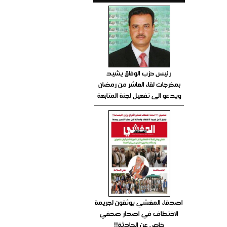
رئيس حزب الوفاق يشيد
بمخرجات لقاء العاشر من رمضان
ويدعو الى تفعيل لجنة المتابعة
اصدقاء المغشي يوثقون لجريمة
الاختطاف في اصدار صحفي
خاص عن الحادثة!!