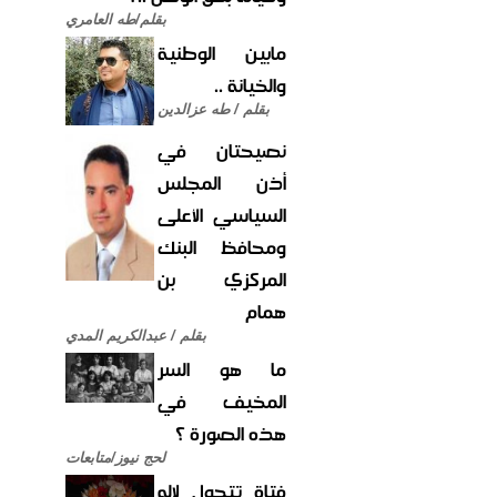
بقلم/طه العامري
مابين الوطنية
والخيانة ..
بقلم / طه عزالدين
نصيحتان في
أذن المجلس
السياسي الأعلى
ومحافظ البنك
المركزي بن
همام
بقلم / عبدالكريم المدي
ما هو السر
المخيف في
هذه الصورة ؟
لحج نيوز/متابعات
فتاة تتحول لإله