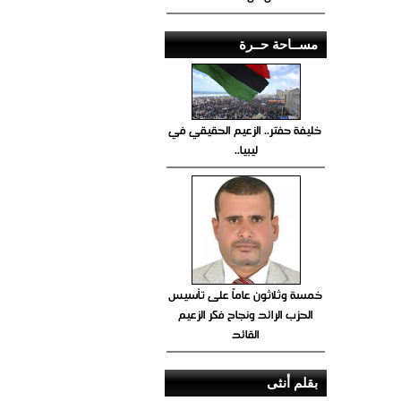
مســاحة حــرة
خليفة حفتر.. الزعيم الحقيقي في
ليبيا..
خمسة وثلاثون عاماً على تأسيس
الحزب الرائد ونجاح فكر الزعيم
القائد
بقلم أنثى