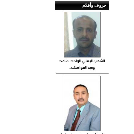
حروف وأقلام
الشعب اليمني الواحد صامد
بوجه العواصف..