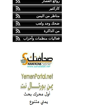
روائع العصار
كاركتير
مناظر من اليمن
ضحك وجد ولعب
من الذاكرة
فعاليات منظمات وأحزاب