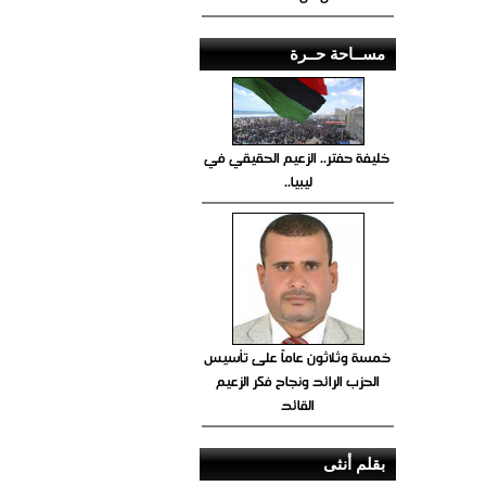
مســاحة حــرة
خليفة حفتر.. الزعيم الحقيقي في
ليبيا..
خمسة وثلاثون عاماً على تأسيس
الحزب الرائد ونجاح فكر الزعيم
القائد
بقلم أنثى