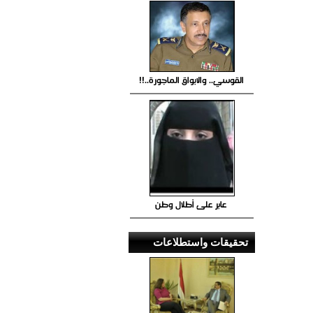
القوسي.. والابواق الماجورة..!!
عابر على أطلال وطن
تحقيقات واستطلاعات