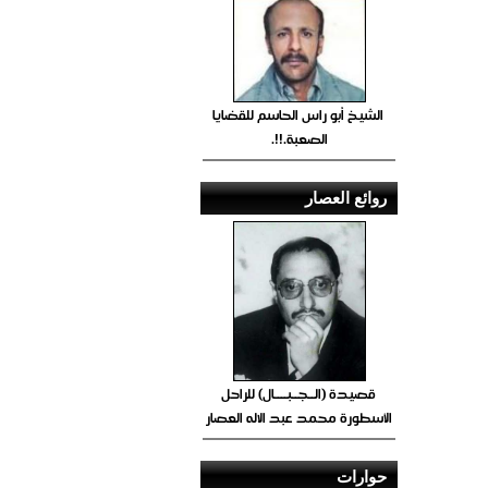
الشيخ أبو راس الحاسم للقضايا
الصعبة.!!.
روائع العصار
قصيدة (الــجــبــــال) للراحل
الأسطورة محمد عبد الاله العصار
حوارات