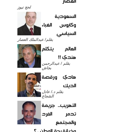
العصار
لحج نيوز
السعودية
وكابوس الغباء
السياسي
بقلم/ عبدالملك العصار
العالم يتكلم
هندي !!
بقلم / عبدالرحمن
بجاش
هادي ورقصة
الديك
بقلم د./ عادل
الشجاع
التهريب.. جريمة
تدمر الفرد
والمجتمع
وخيانة بحق الوطن ..؟