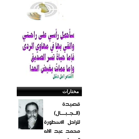
مختارات
قصيدة
(الــجــبــــال)
للراحل الأسطورة
محمد عبد الاله