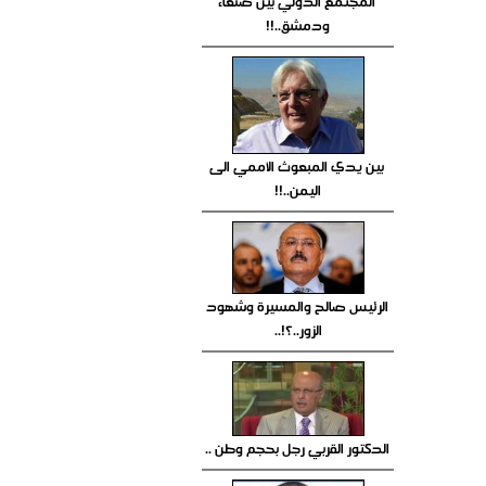
المجتمع الدولي بين صنعاء
ودمشق..!!
بين يدي المبعوث الأممي الى
اليمن..!!
الرئيس صالح والمسيرة وشهود
الزور..؟!..
الدكتور القربي رجل بحجم وطن ..