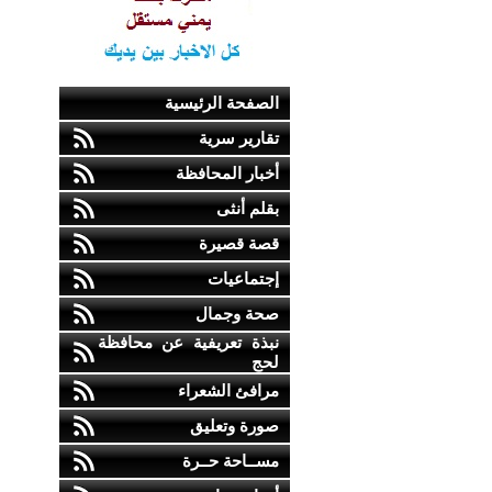
الصفحة الرئيسية
تقارير سرية
أخبار المحافظة
بقلم أنثى
قصة قصيرة
إجتماعيات
صحة وجمال
نبذة تعريفية عن محافظة
لحج
مرافئ الشعراء
صورة وتعليق
مســاحة حــرة