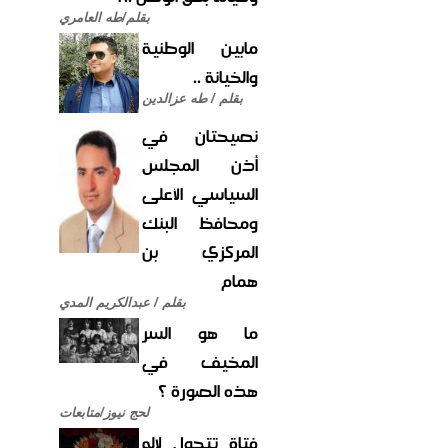
بقلم/طه العامري
مابين الوطنية
والخيانة ..
بقلم / طه عزالدين
نصيحتان في
أذن المجلس
السياسي الأعلى
ومحافظ البنك
المركزي بن
همام
بقلم / عبدالكريم المدي
ما هو السر
المخيف في
هذه الصورة ؟
لحج نيوز/متابعات
فتاة تتحول لإله