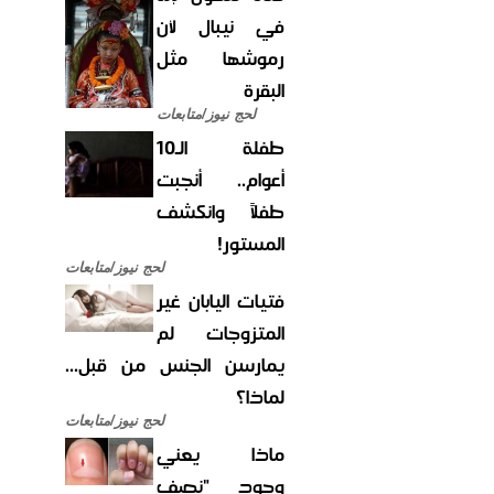
في نيبال لأن
رموشها مثل
البقرة
لحج نيوز/متابعات
طفلة الـ10
أعوام.. أنجبت
طفلاً وانكشف
المستور!
لحج نيوز/متابعات
فتيات اليابان غير
المتزوجات لم
يمارسن الجنس من قبل...
لماذا؟
لحج نيوز/متابعات
ماذا يعني
وجود "نصف