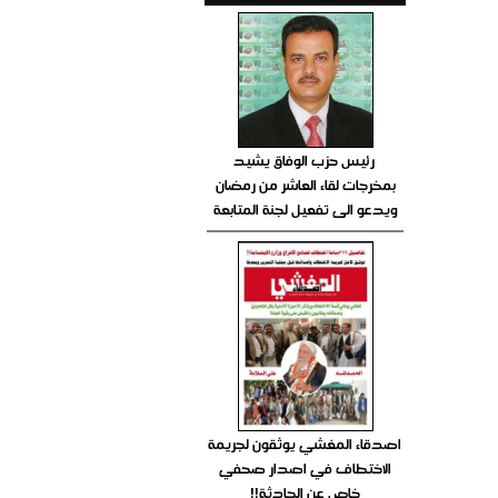
رئيس حزب الوفاق يشيد
بمخرجات لقاء العاشر من رمضان
ويدعو الى تفعيل لجنة المتابعة
اصدقاء المغشي يوثقون لجريمة
الاختطاف في اصدار صحفي
خاص عن الحادثة!!