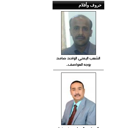
حروف وأقلام
الشعب اليمني الواحد صامد
بوجه العواصف..