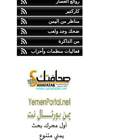
روائع العصار
كاركتير
مناظر من اليمن
ضحك وجد ولعب
من الذاكرة
فعاليات منظمات وأحزاب