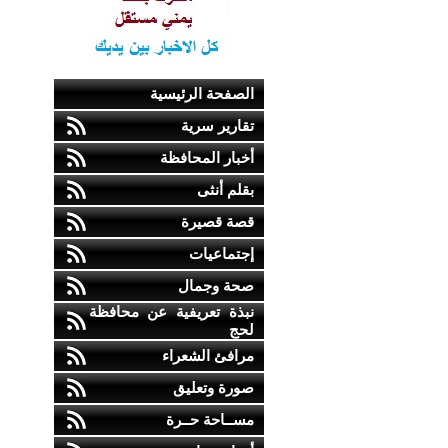
الصفحة الرئيسية
تقارير سرية
أخبار المحافظة
بقلم أنثى
قصة قصيرة
إجتماعيات
صحة وجمال
نبذة تعريفية عن محافظة
لحج
مرافئ الشعراء
صورة وتعليق
مســاحة حــرة