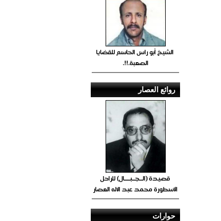
الشيخ أبو راس الحاسم للقضايا
الصعبة.!!.
روائع العصار
قصيدة (الــجــبــــال) للراحل
الأسطورة محمد عبد الاله العصار
حوارات