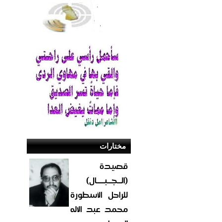
مختارات
قصيدة
(الــجــبــــال)
للراحل الأسطورة
محمد عبد الاله