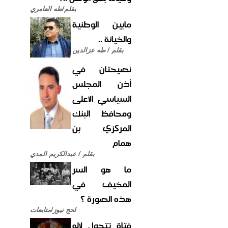
بقلم/طه العامري
مابين الوطنية
والخيانة ..
بقلم / طه عزالدين
نصيحتان في
أذن المجلس
السياسي الأعلى
ومحافظ البنك
المركزي بن
همام
بقلم / عبدالكريم المدي
ما هو السر
المخيف في
هذه الصورة ؟
لحج نيوز/متابعات
فتاة تتحول لإله