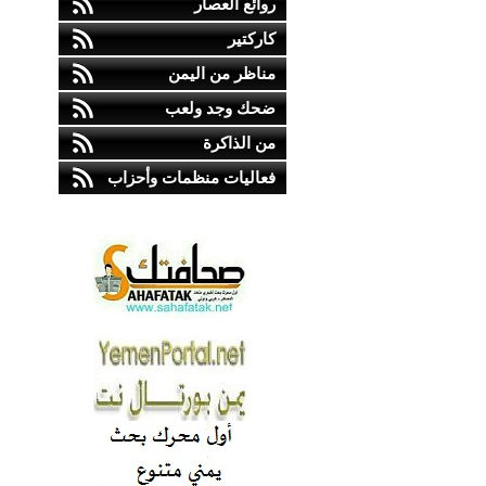
روائع العصار
كاركتير
مناظر من اليمن
ضحك وجد ولعب
من الذاكرة
فعاليات منظمات وأحزاب