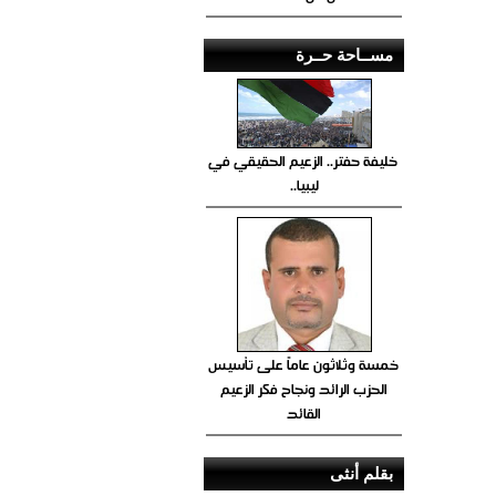
مســاحة حــرة
خليفة حفتر.. الزعيم الحقيقي في
ليبيا..
خمسة وثلاثون عاماً على تأسيس
الحزب الرائد ونجاح فكر الزعيم
القائد
بقلم أنثى