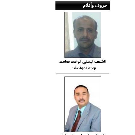
حروف وأقلام
الشعب اليمني الواحد صامد
بوجه العواصف..