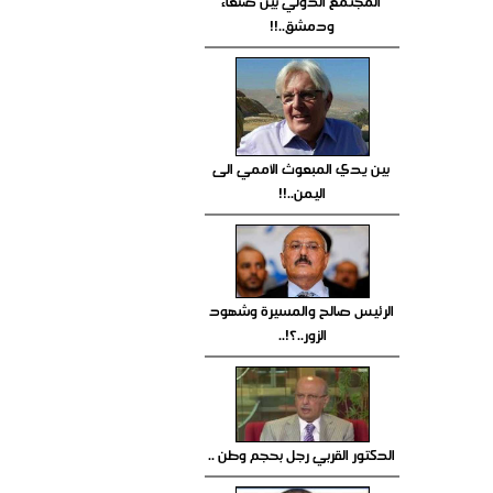
المجتمع الدولي بين صنعاء
ودمشق..!!
بين يدي المبعوث الأممي الى
اليمن..!!
الرئيس صالح والمسيرة وشهود
الزور..؟!..
الدكتور القربي رجل بحجم وطن ..