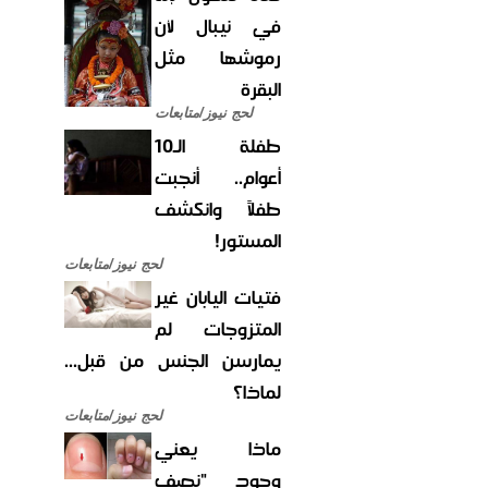
في نيبال لأن
رموشها مثل
البقرة
لحج نيوز/متابعات
طفلة الـ10
أعوام.. أنجبت
طفلاً وانكشف
المستور!
لحج نيوز/متابعات
فتيات اليابان غير
المتزوجات لم
يمارسن الجنس من قبل...
لماذا؟
لحج نيوز/متابعات
ماذا يعني
وجود "نصف