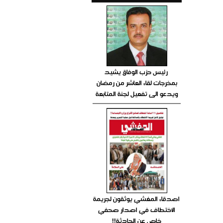
رئيس حزب الوفاق يشيد
بمخرجات لقاء العاشر من رمضان
ويدعو الى تفعيل لجنة المتابعة
اصدقاء المغشي يوثقون لجريمة
الاختطاف في اصدار صحفي
خاص عن الحادثة!!