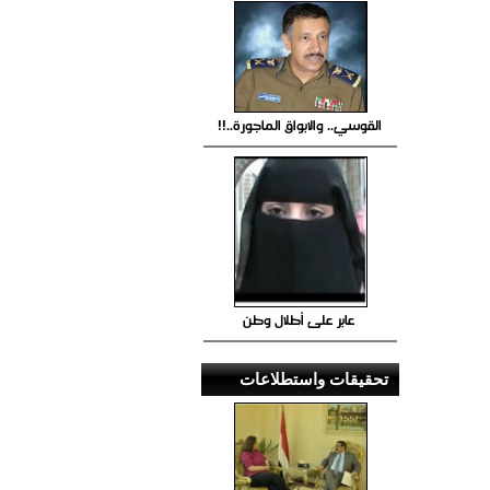
القوسي.. والابواق الماجورة..!!
عابر على أطلال وطن
تحقيقات واستطلاعات