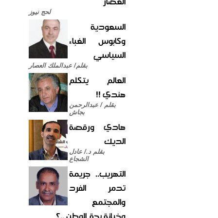
العصار
لحج نيوز
السعودية
وكابوس الغباء
السياسي
بقلم/ عبدالملك العصار
العالم يتكلم
هندي !!
بقلم / عبدالرحمن
بجاش
هادي ورقصة
الديك
بقلم د./ عادل
الشجاع
التهريب.. جريمة
تدمر الفرد
والمجتمع
وخيانة بحق الوطن ..؟