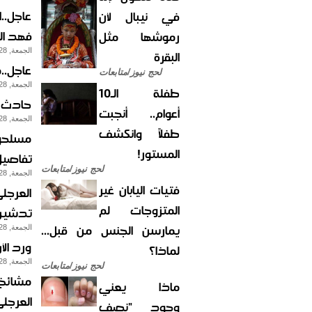
عاجل..
في نيبال لأن
فهد الج
رموشها مثل
الجمعة, 28-يوليو-2017
البقرة
عاجل..
لحج نيوز/متابعات
الجمعة, 28-يوليو-2017
طفلة الـ10
حادث م
أعوام.. أنجبت
الجمعة, 28-يوليو-2017
طفلاً وانكشف
مسلحون
المستور!
تفاصيل
لحج نيوز/متابعات
الجمعة, 28-يوليو-2017
فتيات اليابان غير
العرجلي
المتزوجات لم
تدشين ا
يمارسن الجنس من قبل...
الجمعة, 28-يوليو-2017
ورد الأ
لماذا؟
الجمعة, 28-يوليو-2017
لحج نيوز/متابعات
مشائخ 
ماذا يعني
العرجلي
وجود "نصف