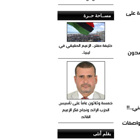
ة على
مســاحة حــرة
خليفة حفتر.. الزعيم الحقيقي في
ي يناشدون
ليبيا..
خمسة وثلاثون عاماً على تأسيس
ي..!!
الحزب الرائد ونجاح فكر الزعيم
القائد
مواصفات
بقلم أنثى