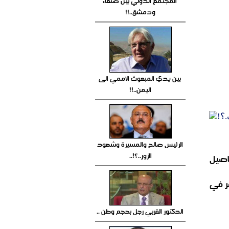
المجتمع الدولي بين صنعاء
ودمشق..!!
بين يدي المبعوث الأممي الى
اليمن..!!
.؟!
الرئيس صالح والمسيرة وشهود
الزور..؟!..
فاصيل
صر في
الدكتور القربي رجل بحجم وطن ..