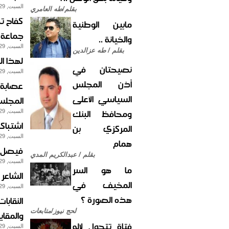
السبت, 29-يوليو-2017
بقلم/طه العامري
كفاح ت
مابين الوطنية
جماعة 
والخيانة ..
السبت, 29-يوليو-2017
بقلم / طه عزالدين
لهذا ا
نصيحتان في
السبت, 29-يوليو-2017
أذن المجلس
السياسي الأعلى
المجلس
ومحافظ البنك
السبت, 29-يوليو-2017
اشتباك
المركزي بن
السبت, 29-يوليو-2017
همام
فيصل ا
بقلم / عبدالكريم المدي
السبت, 29-يوليو-2017
ما هو السر
الشاعر 
المخيف في
السبت, 29-يوليو-2017
هذه الصورة ؟
النقاب
لحج نيوز/متابعات
والمقا
فتاة تتحول لإله
السبت, 29-يوليو-2017