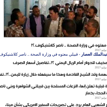
معتوه في وزارة الصحة .. ناصر كلاشنيكوف.؟!
بدالملك العصار
- قبيلي معتوه في وزارة الصحة .. ناصر كلاشنيكوف
مخيف للدولار أمام الريال اليمني ؟!..تفاصيل أسعار الصرف
مة ولد الشيخ القادمة وهذا ما سيفعله خلال زيارة لليمن..؟!..ت
قبلية تعلن إنهاء النزعات المسلحة بين قبيلتي الشواهرة وبني نا
لحداء بذمار
ر الشعبي العام يرد على تصريحات السفير الأمريكي بشأن ميناء