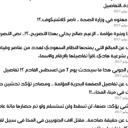
ة..التفاصيل
معتوه في وزارة الصحة .. ناصر كلاشنيكوف.؟!
وبنبرة مؤلمة .. الزعيم صالح يدلي بهذا التصريح..؟!.. نص التصر
عن المبالغ التي يمنحها النظام السعودي لعدد من عناصر وقياد
رعية هادي..اقرأ تفاصيلها بالارقام والأسماء
بي هذا ما سيحدث يوم 7 من اعسطس القادم ؟! تفاصيل
عن تفاصيل الصفعة البحرية المؤلمة .. ومصادر تؤكد تدشين ح
 في ميناء المخاء..!!
ي يؤكد: صنعاء لن تسقط ولن تستسلم ولو تم حصارها مائة عام؟
عن حقيقة صادمة.. مقتل آلاف الجنوبيين في المخا في سبيل لق