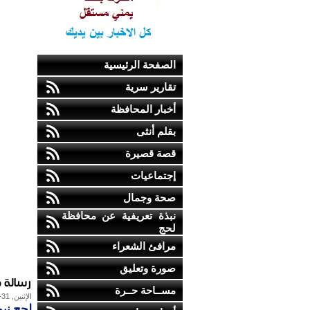
الصفحة الرئيسية
تقارير سرية
أخبار المحافظة
بقلم أنثى
قصة قصيرة
إجتماعيات
صحة وجمال
نبذة تعريفية عن محافظة
لحج
مرافئ الشعراء
صورة وتعليق
رسالة م
مســاحة حــرة
الإثنين, 31-يوليو-2017
لحج نيو