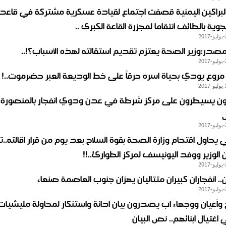
البراكين اليمنية قصفت اجتماع لقيادة عسكرية مشتركة في قاعدة
وية بالطائف انتقاما لمجزرة القاعة الكبرى ..
مصدر:وزير الصحة يعتزم تقديم استقالته لهذه الأسباب؟!..
روع يودي بحياة اسره حرقاً على خط الوديعة العبر حضرموت..!
 يسيطرون على مركز شرطة في عدن ودوي انفجار بالمنصورة..
 يحاول اقتحام وزارة الصحة بقوة السلاح بعد يوم من قرار اقالته..تز
لوزير ووفد اليونيسف لمركز الطوارئ..!!
ن.. انفجاران كبيران متتاليان يهزان جنوب العاصمة صنعاء
وأعيان ووجهاء اب يصدرون بيان ادانة واستنكار لمحاولة مليشيات
 اغتيال ابنائهم.. نص البيان