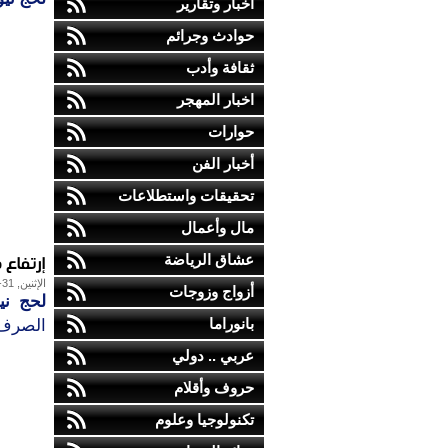
أخبار وتقارير
حوادث وجرائم
ثقافة وأدب
اخبار المهجر
حوارات
أخبار الفن
تحقيقات واستطلاعات
مال وأعمال
إرتفاع 
عشاق الرياضة
الإثنين, 31-يوليو-2017
أزواج وزوجات
لحج ني
بانوراما
الصرف
عربي .. دولي
حروف وأقلام
تكنولوجيا وعلوم