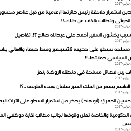
دين استمرار ملاحقة رئيس دائرتها الإعلامية من قبل عناصر محسوب
الحوثي وتطالب بالكف عن ذلك..!!
لسبب يخشون السفير أحمد علي عبدالله صالح ؟!..تفاصيل
عصابة مسلحة تسطو على حديقة 26سبتمبر وسط صنعاء والأهال
 السياسي حمايتها..!!
ات بين فصائل مسلحة في منطقه الروضة بتعز
لقاسم يسخر من الملك المتق سلمان بهذه الطريقة ..؟!
حسين الحمري (أبو هند) يحذر من استمرار السطو على التراث اليمن
ات الحكومية والخاصة تعلن وقوفها لجانب مطالب نقابة موظفي ال
ييس