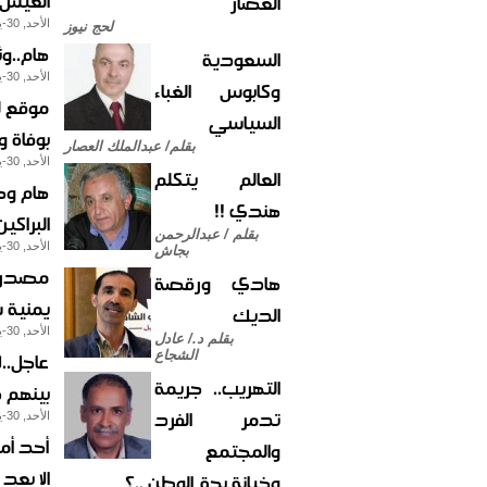
العيش؟
العصار
الأحد, 30-يوليو-2017
لحج نيوز
هام..وث
السعودية
الأحد, 30-يوليو-2017
وكابوس الغباء
موقع لح
السياسي
بوفاة و
بقلم/ عبدالملك العصار
الأحد, 30-يوليو-2017
العالم يتكلم
هام وح
هندي !!
البراكي
بقلم / عبدالرحمن
الأحد, 30-يوليو-2017
بجاش
مصدر..
هادي ورقصة
يمنية س
الديك
الأحد, 30-يوليو-2017
بقلم د./ عادل
الشجاع
التهريب.. جريمة
بينهم ض
تدمر الفرد
الأحد, 30-يوليو-2017
أحد أمر
والمجتمع
الا بعد
وخيانة بحق الوطن ..؟