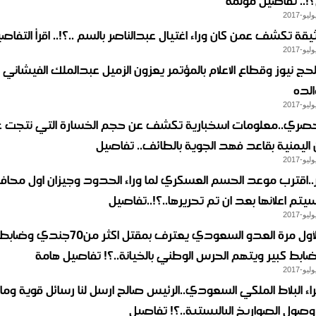
!.. تفاصيل مؤلمه
يقة تكشف عمن كان وراء اغتيال عبدالناصر بالسم ..؟!.. اقرأ التفاصي
ج نيوز وقطاع الاعلام بالمؤتمر يعزون الزميل عبدالملك الفيشاني و
الده
صري..معلومات اسخبارية تكشف عن حجم الخسارة التي نتجت 
ن اليمنية بقاعد فهد الجوية بالطائف.. تفاصيل
اقترب موعد الحسم العسكري لما وراء الحدود وجيزان اول محا
يتم اعلانها بعد ان تم تحريرها..؟!..تفاصيل
ابط كبير ويتهم الحرس الوطني بالخيانة..؟! تفاصيل هامة
اء البلاط الملكي السعودي..الرئيس صالح ارسل لنا رسائل قوية وما
 وصول الصواريخ الباليستية..؟! تفاصيل