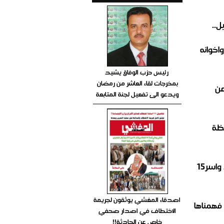
ل..
اخوانه
رئيس حزب الوفاق يشيد
بمخرجات لقاء العاشر من رمضان
عن
ويدعو الى تفعيل لجنة المتابعة
فظة
عاجل..لأول مرة العدو السعودي يعترف بمقتل اكثر من70جندي وضابط واسر15
اصدقاء المغشي يوثقون لجريمة
 فهمناها
الاختطاف في اصدار صحفي
خاص عن الحادثة!!