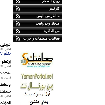
روائع العصار
كاركتير
مناظر من اليمن
ضحك وجد ولعب
من الذاكرة
فعاليات منظمات وأحزاب
قبيلي 
الإثنين, 31-يوليو-2017
بقلم /ع
إرتفاع 
الإثنين, 31-يوليو-2017
هذه مه
الإثنين, 31-يوليو-2017
وساطة 
منطقة ا
الإثنين, 31-يوليو-2017
المؤتم