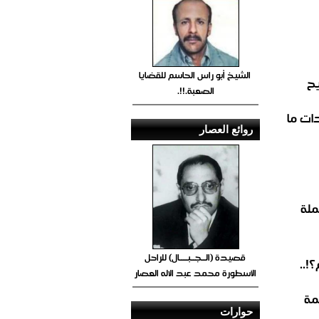
الشيخ أبو راس الحاسم للقضايا
يح
الصعبة.!!.
ات ما
روائع العصار
ملة
قصيدة (الــجــبــــال) للراحل
!..
الأسطورة محمد عبد الاله العصار
مة
حوارات