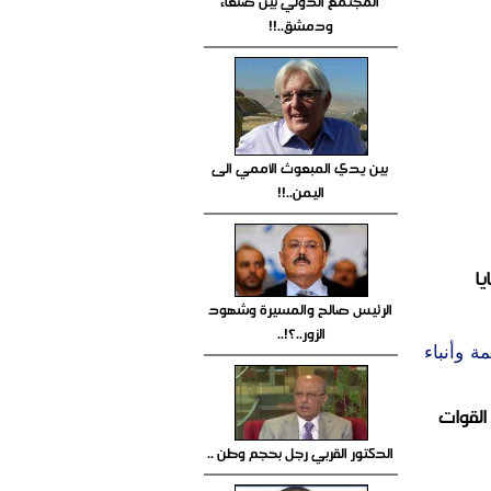
المجتمع الدولي بين صنعاء
ودمشق..!!
بين يدي المبعوث الأممي الى
اليمن..!!
ا
الرئيس صالح والمسيرة وشهود
الزور..؟!..
 وأنباء
القوات
الدكتور القربي رجل بحجم وطن ..