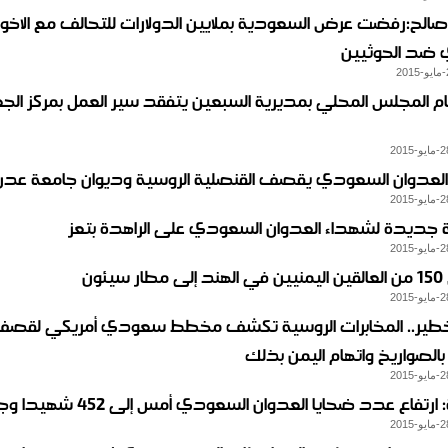
 صالح:رفضت عرض السعودية بملايين الدولارات للتحالف مع الاخوا
ضد الحوثيين
ام المجلس المحلي بمديرية السبعين يتفقد سير العمل بمركز ال
العدوان السعودي يقصف القنصلية الروسية وديوان جامعة عدن
جديدة لشهداء العدوان السعودي على الراهدة بتعز
سيئون
طير.. المخابرات الروسية تكشف مخطط سعودي أمريكي لقصف 
الصواريخ واتهام اليمن بذلك
رتفاع عدد ضحايا العدوان السعودي أمس إلى 452 شهيدا وجريحا