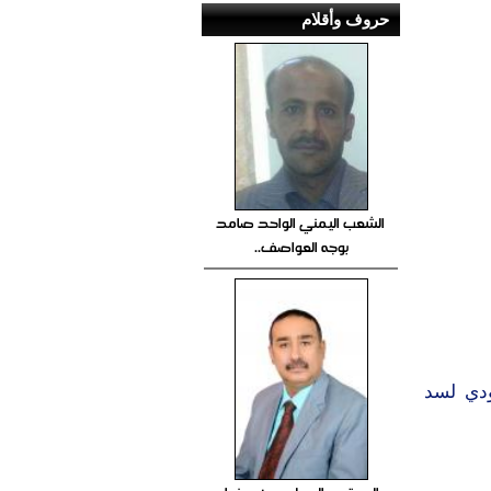
حروف وأقلام
الشعب اليمني الواحد صامد
بوجه العواصف..
ودي لسد