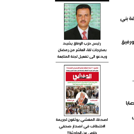
طقة بني
ورفيق
رئيس حزب الوفاق يشيد
بمخرجات لقاء العاشر من رمضان
ويدعو الى تفعيل لجنة المتابعة
ف
اصدقاء المغشي يوثقون لجريمة
الاختطاف في اصدار صحفي
خاص عن الحادثة!!