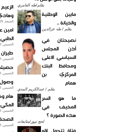
الزعيم
بقلم/طه العامري
مابين الوطنية
وهادي 
والخيانة ..
الجمعة, 29-مايو-2015
امين ع
بقلم / طه عزالدين
الطبي
نصيحتان في
الخميس, 28-مايو-2015
أذن المجلس
طيران 
السياسي الأعلى
الخميس, 28-مايو-2015
ومحافظ البنك
حصيلة 
المركزي بن
الخميس, 28-مايو-2015
وصول 150 من العالقين اليمنيين في الهند إلى مطار 
همام
الخميس, 28-مايو-2015
بقلم / عبدالكريم المدي
هام وخ
ما هو السر
المكي ب
المخيف في
الخميس, 28-مايو-2015
هذه الصورة ؟
الصحة: ا
لحج نيوز/متابعات
الخميس, 28-مايو-2015
فتاة تتحول لإله