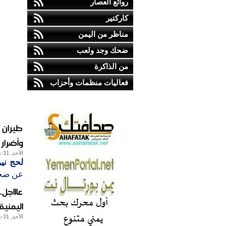
روائع العصار
كاركتير
مناظر من اليمن
ضحك وجد ولعب
من الذاكرة
فعاليات منظمات وأحزاب
طيران 
وأضرار
الأحد, 31-مايو-2015
لحج نيو
عن ضحا
عاااجل
اليمنية
الأحد, 31-مايو-2015