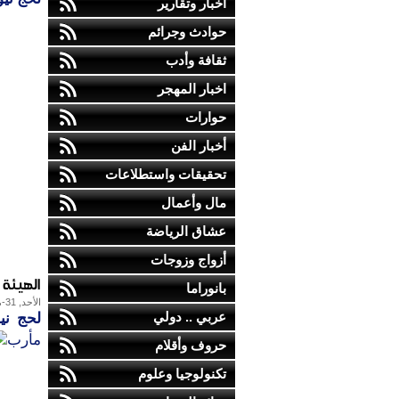
أخبار وتقارير
حوادث وجرائم
ثقافة وأدب
اخبار المهجر
حوارات
أخبار الفن
تحقيقات واستطلاعات
مال وأعمال
عشاق الرياضة
أزواج وزوجات
الهيئة
بانوراما
الأحد, 31-مايو-2015
عربي .. دولي
لحج نيو
مأرب
حروف وأقلام
تكنولوجيا وعلوم