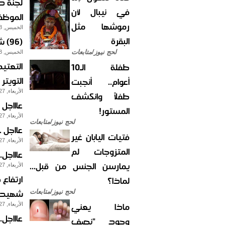
لجنة د
في نيبال لأن
الموظف
رموشها مثل
الخميس, 28-مايو-2015
البقرة
(96) شهيدا (274) جريحا جراء العدوان السعودي على محافظات يمنية
لحج نيوز/متابعات
الخميس, 28-مايو-2015
التعتي
طفلة الـ10
التويتر
أعوام.. أنجبت
الأربعاء, 27-مايو-2015
طفلاً وانكشف
عاااجل 
المستور!
الأربعاء, 27-مايو-2015
لحج نيوز/متابعات
عااجل 
فتيات اليابان غير
الأربعاء, 27-مايو-2015
المتزوجات لم
عاااجل
يمارسن الجنس من قبل...
الأربعاء, 27-مايو-2015
لماذا؟
شهيدا 
لحج نيوز/متابعات
ماذا يعني
الأربعاء, 27-مايو-2015
عاااجل
وجود "نصف