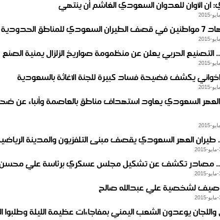
: آن الأوان للعدوان السعودي الغاشم أن ينتهي
دي للمناطق الحدودية بحجة
.. التصنيع الحربي يعلن عن منظمومة صواريخ الزلزال يمنية الصنع
خواني يكشف فضيحة فساد كبيرة للجنة الاغاثة بالسعودية
العهر السعودي يعاود استهداف مناطق بالعاصمة وأنباء عن ضحاي
.. طيران العهر السعودي يقصف مبنى التلفزيون والمدينة الرياضي
 .. مصادر تكشف عن تشكيل مجلس عسكري برئاسة علي محسن
صيف لشخصية علي عبدالله صالح
واللجان يوعدون الشعب اليمني بمفاجاءات عظيمة الليلة وطلبوا ال