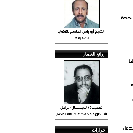
الشيخ أبو راس الحاسم للقضايا
الصعبة.!!.
روائع العصار
ا
ة
قصيدة (الــجــبــــال) للراحل
الأسطورة محمد عبد الاله العصار
دعاء
حوارات