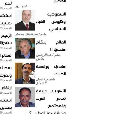
العصار
لهم
لحج نيوز
السبت, 30-مايو-2015
السعودية
وكابوس الغباء
حشيش 
السياسي
الجمعة, 29-مايو-2015
الزعيم 
بقلم/ عبدالملك العصار
العالم يتكلم
سلاح(ال
هندي !!
الجمعة, 29-مايو-2015
قطاع ا
بقلم / عبدالرحمن
بجاش
الجمعة, 29-مايو-2015
هادي ورقصة
بعد تع
الديك
وتعرض 
بقلم د./ عادل
الجمعة, 29-مايو-2015
الشجاع
ارتفاع 
التهريب.. جريمة
الجمعة, 29-مايو-2015
تدمر الفرد
والمجتمع
بمديري
وخيانة بحق الوطن ..؟
الجمعة, 29-مايو-2015