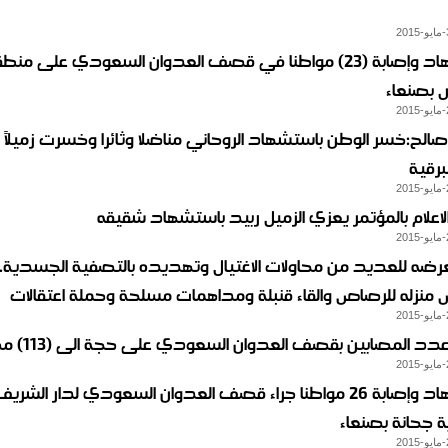
استشهاد وإصابة (23) مواطنا في قصف العدوان السعودي على من
بصنعاء
صالح:خسر الوطن باستشهاد الروحاني مناضلا وثائرا وخسرت زميلاً 
برقية
لاعلام بالمؤتمر يعزي الزميل ربيد باستشهاد شقيقه
رضه للعديد من محاولات الاغتيال وتهديده بالتصفية الجسدية..
منزله للرصاص والقاء قنبلة ومداهمات مسلحة وحملة اعتقالات
عدد المصابين بقصف العدوان السعودي على حجة الى (113) مصابا
استشهاد وإصابة 26 مواطنا جراء قصف العدوان السعودي لدار الشري
ة جحانة بصنعاء