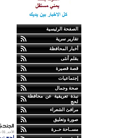
الصفحة الرئيسية
تقارير سرية
أخبار المحافظة
بقلم أنثى
قصة قصيرة
إجتماعيات
صحة وجمال
نبذة تعريفية عن محافظة
لحج
مرافئ الشعراء
صورة وتعليق
الجندي
مســاحة حــرة
الأحد, 31-مايو-2015
لحج نيو