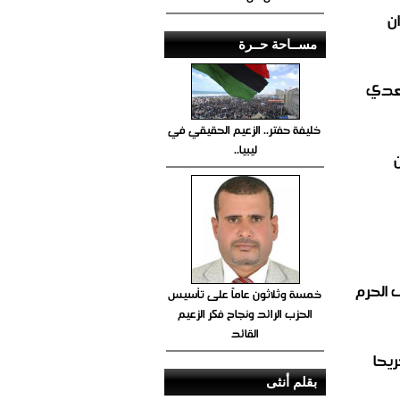
ن
مســاحة حــرة
جعدي
خليفة حفتر.. الزعيم الحقيقي في
ليبيا..
الحرم
خمسة وثلاثون عاماً على تأسيس
الحزب الرائد ونجاح فكر الزعيم
القائد
بقلم أنثى