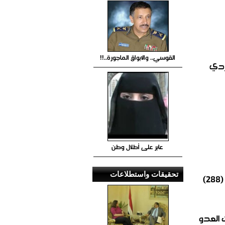
القوسي.. والابواق الماجورة..!!
ردي
عابر على أطلال وطن
تحقيقات واستطلاعات
ارتفاع ضحايا قصف طيران العدوان السعودي على العاصمة صنعاء إلى (288)
ت العدو