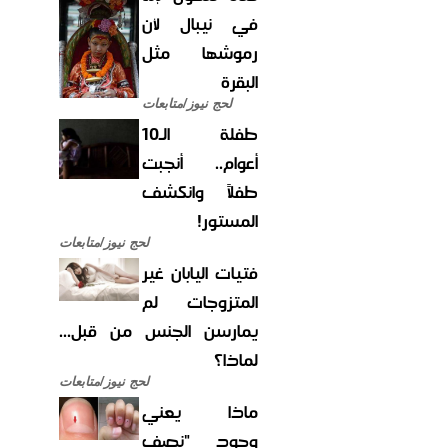
في نيبال لأن
رموشها مثل
البقرة
لحج نيوز/متابعات
طفلة الـ10
أعوام.. أنجبت
طفلاً وانكشف
المستور!
لحج نيوز/متابعات
فتيات اليابان غير
المتزوجات لم
يمارسن الجنس من قبل...
لماذا؟
لحج نيوز/متابعات
ماذا يعني
وجود "نصف