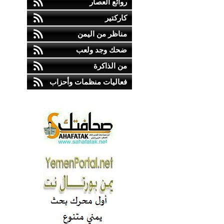
روائع العصار
كاركتير
مناظر من اليمن
ضحك وجد ولعب
من الذاكرة
فعاليات منظمات وأحزاب