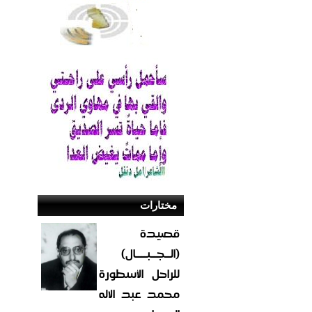
مختارات
قصيدة
(الــجــبــــال)
للراحل الأسطورة
محمد عبد الاله