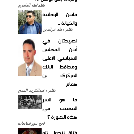
بقلم/طه العامري
مابين الوطنية
والخيانة ..
بقلم / طه عزالدين
نصيحتان في
أذن المجلس
السياسي الأعلى
ومحافظ البنك
المركزي بن
همام
بقلم / عبدالكريم المدي
ما هو السر
المخيف في
هذه الصورة ؟
لحج نيوز/متابعات
فتاة تتحول لإله