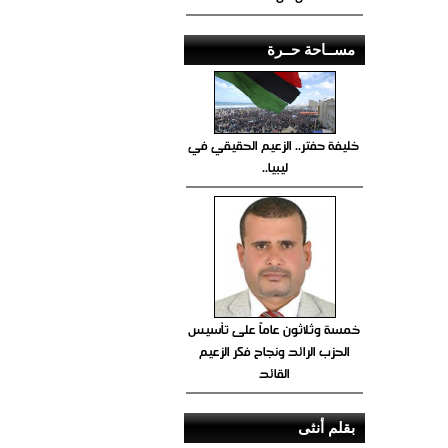
مســاحة حــرة
خليفة حفتر.. الزعيم الحقيقي في
ليبيا..
خمسة وثلاثون عاماً على تأسيس
الحزب الرائد ونجاح فكر الزعيم
القائد
بقلم أنثى