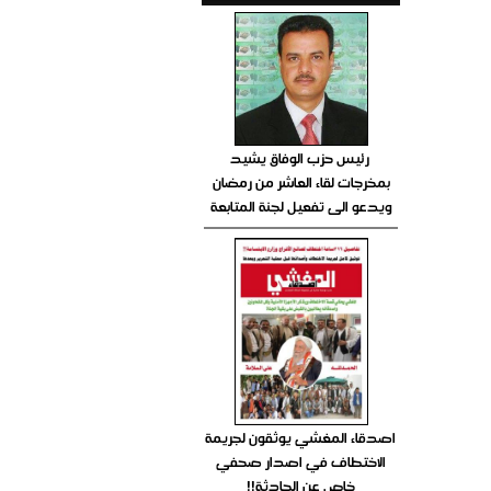
رئيس حزب الوفاق يشيد
بمخرجات لقاء العاشر من رمضان
ويدعو الى تفعيل لجنة المتابعة
اصدقاء المغشي يوثقون لجريمة
الاختطاف في اصدار صحفي
خاص عن الحادثة!!