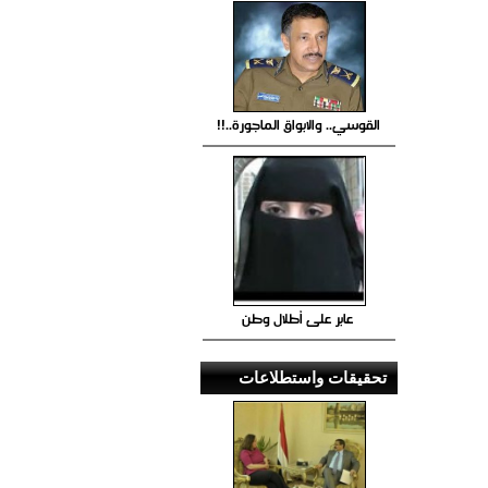
القوسي.. والابواق الماجورة..!!
عابر على أطلال وطن
تحقيقات واستطلاعات