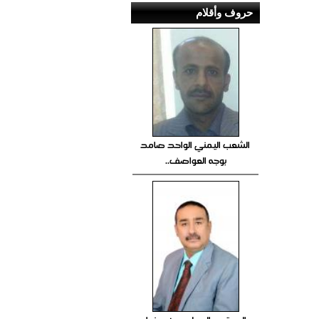
حروف وأقلام
الشعب اليمني الواحد صامد
بوجه العواصف..