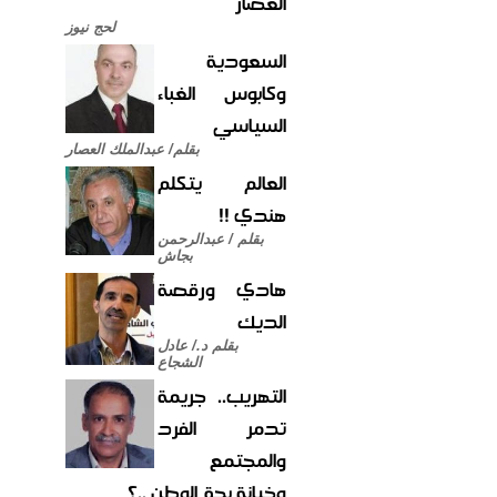
العصار
لحج نيوز
السعودية
وكابوس الغباء
السياسي
بقلم/ عبدالملك العصار
العالم يتكلم
هندي !!
بقلم / عبدالرحمن
بجاش
هادي ورقصة
الديك
بقلم د./ عادل
الشجاع
التهريب.. جريمة
تدمر الفرد
والمجتمع
وخيانة بحق الوطن ..؟