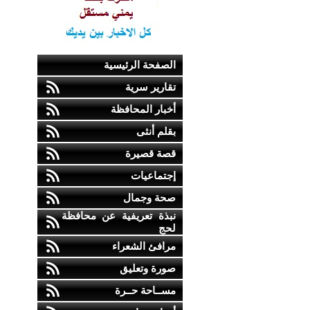
الصفحة الرئيسية
تقارير سرية
أخبار المحافظة
بقلم أنثى
قصة قصيرة
إجتماعيات
صحة وجمال
نبذة تعريفية عن محافظة
لحج
مرافئ الشعراء
صورة وتعليق
مســاحة حــرة