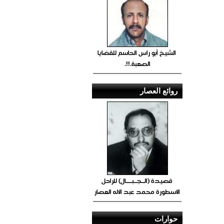
الشيخ أبو راس الحاسم للقضايا
الصعبة.!!.
روائع العصار
قصيدة (الــجــبــــال) للراحل
الأسطورة محمد عبد الاله العصار
حوارات