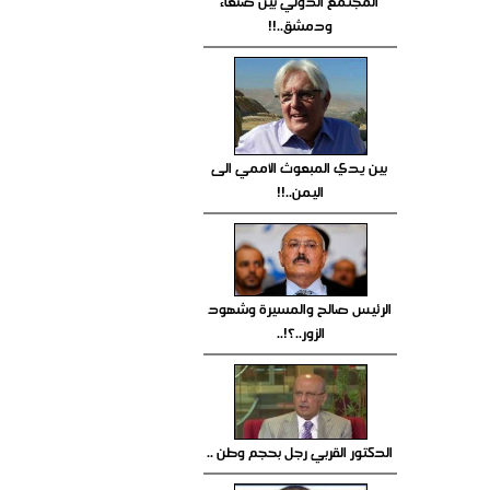
المجتمع الدولي بين صنعاء
ودمشق..!!
بين يدي المبعوث الأممي الى
اليمن..!!
الرئيس صالح والمسيرة وشهود
الزور..؟!..
الدكتور القربي رجل بحجم وطن ..