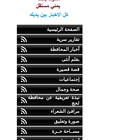
الصفحة الرئيسية
تقارير سرية
أخبار المحافظة
بقلم أنثى
قصة قصيرة
إجتماعيات
صحة وجمال
نبذة تعريفية عن محافظة
لحج
مرافئ الشعراء
صورة وتعليق
مســاحة حــرة