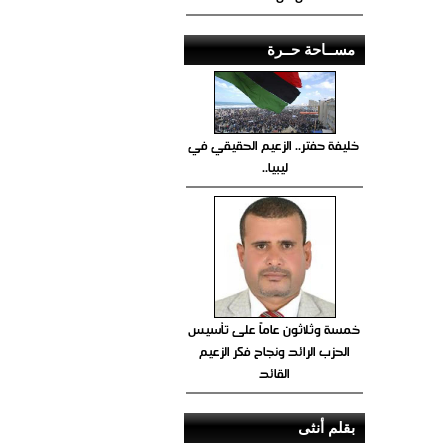
مســاحة حــرة
خليفة حفتر.. الزعيم الحقيقي في
ليبيا..
خمسة وثلاثون عاماً على تأسيس
الحزب الرائد ونجاح فكر الزعيم
القائد
بقلم أنثى