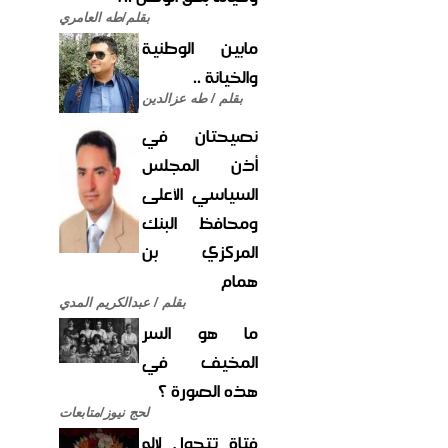
بقلم/طه العامري
مابين الوطنية
والخيانة ..
بقلم / طه عزالدين
نصيحتان في
أذن المجلس
السياسي الأعلى
ومحافظ البنك
المركزي بن
همام
بقلم / عبدالكريم المدي
ما هو السر
المخيف في
هذه الصورة ؟
لحج نيوز/متابعات
فتاة تتحول لإله