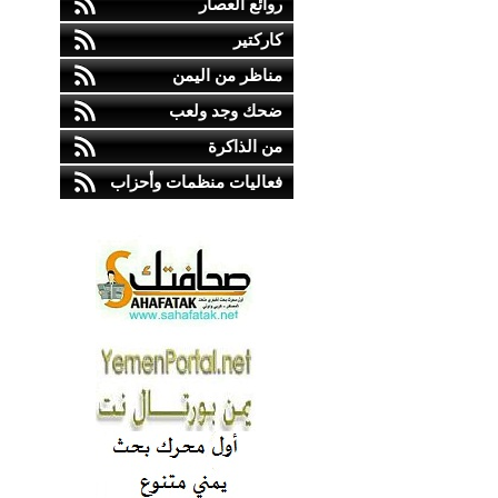
روائع العصار
كاركتير
مناظر من اليمن
ضحك وجد ولعب
من الذاكرة
فعاليات منظمات وأحزاب