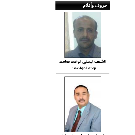
حروف وأقلام
الشعب اليمني الواحد صامد
بوجه العواصف..