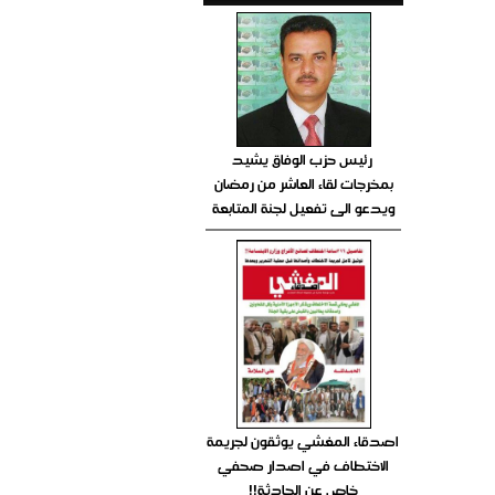
رئيس حزب الوفاق يشيد
بمخرجات لقاء العاشر من رمضان
ويدعو الى تفعيل لجنة المتابعة
اصدقاء المغشي يوثقون لجريمة
الاختطاف في اصدار صحفي
خاص عن الحادثة!!