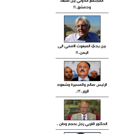
المجتمع الدولي بين صنعاء
ودمشق..!!
بين يدي المبعوث الأممي الى
اليمن..!!
الرئيس صالح والمسيرة وشهود
الزور..؟!..
الدكتور القربي رجل بحجم وطن ..