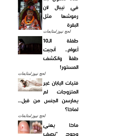
في نيبال لأن
رموشها مثل
البقرة
لحج نيوز/متابعات
طفلة الـ10
أعوام.. أنجبت
طفلاً وانكشف
المستور!
لحج نيوز/متابعات
فتيات اليابان غير
المتزوجات لم
يمارسن الجنس من قبل...
لماذا؟
لحج نيوز/متابعات
ماذا يعني
وجود "نصف