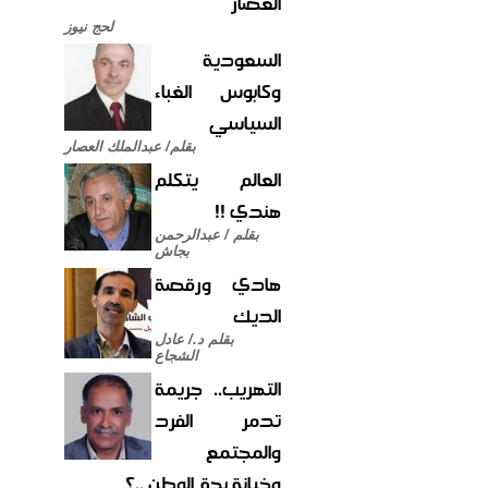
العصار
لحج نيوز
السعودية
وكابوس الغباء
السياسي
بقلم/ عبدالملك العصار
العالم يتكلم
هندي !!
بقلم / عبدالرحمن
بجاش
هادي ورقصة
الديك
بقلم د./ عادل
الشجاع
التهريب.. جريمة
تدمر الفرد
والمجتمع
وخيانة بحق الوطن ..؟