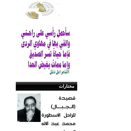
مختارات
قصيدة
(الــجــبــــال)
للراحل الأسطورة
محمد عبد الاله