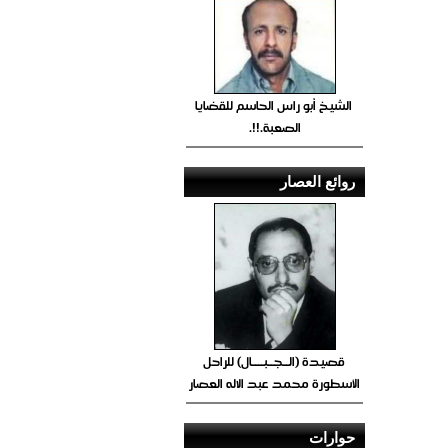
الشيخ أبو راس الحاسم للقضايا
الصعبة.!!.
روائع العصار
قصيدة (الــجــبــــال) للراحل
الأسطورة محمد عبد الاله العصار
حوارات