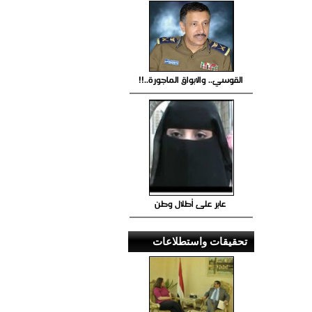
القوسي.. والابواق الماجورة..!!
عابر على أطلال وطن
تحقيقات واستطلاعات