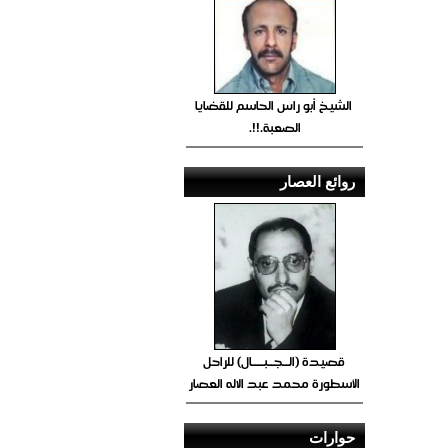
الشيخ أبو راس الحاسم للقضايا
الصعبة.!!.
روائع العصار
قصيدة (الــجــبــــال) للراحل
الأسطورة محمد عبد الاله العصار
حوارات