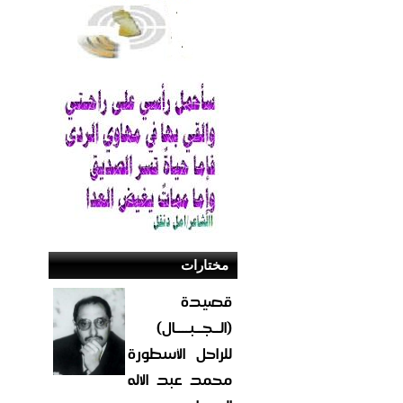
مختارات
قصيدة
(الــجــبــــال)
للراحل الأسطورة
محمد عبد الاله