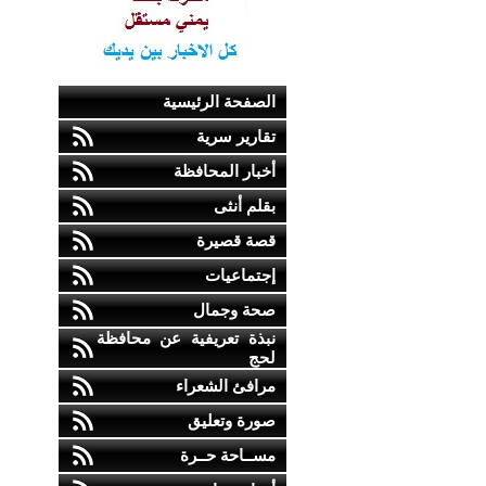
الصفحة الرئيسية
تقارير سرية
أخبار المحافظة
بقلم أنثى
قصة قصيرة
إجتماعيات
صحة وجمال
نبذة تعريفية عن محافظة
لحج
مرافئ الشعراء
صورة وتعليق
مســاحة حــرة