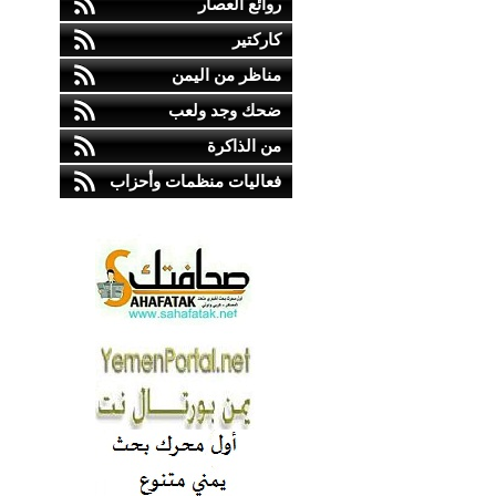
روائع العصار
كاركتير
مناظر من اليمن
ضحك وجد ولعب
من الذاكرة
فعاليات منظمات وأحزاب