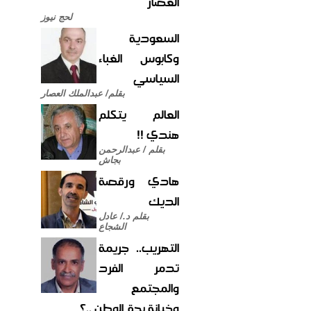
العصار
لحج نيوز
السعودية
وكابوس الغباء
السياسي
بقلم/ عبدالملك العصار
العالم يتكلم
هندي !!
بقلم / عبدالرحمن
بجاش
هادي ورقصة
الديك
بقلم د./ عادل
الشجاع
التهريب.. جريمة
تدمر الفرد
والمجتمع
وخيانة بحق الوطن ..؟