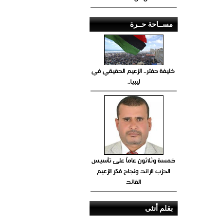
مســاحة حــرة
خليفة حفتر.. الزعيم الحقيقي في
ليبيا..
خمسة وثلاثون عاماً على تأسيس
الحزب الرائد ونجاح فكر الزعيم
القائد
بقلم أنثى