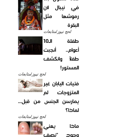
في نيبال لأن
رموشها مثل
البقرة
لحج نيوز/متابعات
طفلة الـ10
أعوام.. أنجبت
طفلاً وانكشف
المستور!
لحج نيوز/متابعات
فتيات اليابان غير
المتزوجات لم
يمارسن الجنس من قبل...
لماذا؟
لحج نيوز/متابعات
ماذا يعني
وجود "نصف