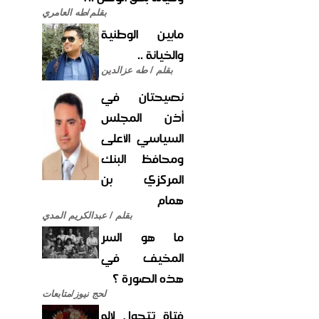
بقلم/طه العامري
مابين الوطنية
والخيانة ..
بقلم / طه عزالدين
نصيحتان في
أذن المجلس
السياسي الأعلى
ومحافظ البنك
المركزي بن
همام
بقلم / عبدالكريم المدي
ما هو السر
المخيف في
هذه الصورة ؟
لحج نيوز/متابعات
فتاة تتحول لإله