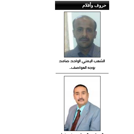
حروف وأقلام
الشعب اليمني الواحد صامد
بوجه العواصف..