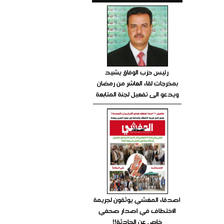
رئيس حزب الوفاق يشيد
بمخرجات لقاء العاشر من رمضان
ويدعو الى تفعيل لجنة المتابعة
اصدقاء المغشي يوثقون لجريمة
الاختطاف في اصدار صحفي
خاص عن الحادثة!!