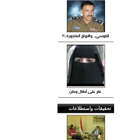
القوسي.. والابواق الماجورة..!!
عابر على أطلال وطن
تحقيقات واستطلاعات