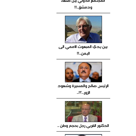
المجتمع الدولي بين صنعاء
ودمشق..!!
بين يدي المبعوث الأممي الى
اليمن..!!
الرئيس صالح والمسيرة وشهود
الزور..؟!..
الدكتور القربي رجل بحجم وطن ..