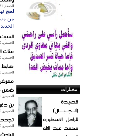
الجمعة, 31-يناير-2014
لحج نيو
من مست
الجديدة
السبت:
الخميس, 30-يناير-2014
مئات ا
الخميس, 30-يناير-2014
ضابط ش
الخميس, 30-يناير-2014
معرض د
ضمن فع
مختارات
الخميس, 30-يناير-2014
قصيدة
بن دغر 
(الــجــبــــال)
الخميس, 30-يناير-2014
للراحل الأسطورة
تجدد ا
محمد عبد الاله
الخميس, 30-يناير-2014
الباحث 