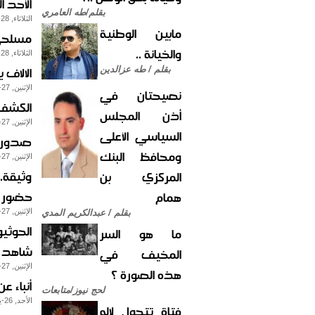
الأحد 
بقلم/طه العامري
الثلاثاء, 28-يناير-2014
مابين الوطنية
مسلحي 
والخيانة ..
الثلاثاء, 28-يناير-2014
الالاف
بقلم / طه عزالدين
الإثنين, 27-يناير-2014
نصيحتان في
الكشف 
أذن المجلس
الإثنين, 27-يناير-2014
السياسي الأعلى
صدور قر
ومحافظ البنك
الإثنين, 27-يناير-2014
وثيقة..
المركزي بن
حضور ح
همام
الإثنين, 27-يناير-2014
بقلم / عبدالكريم المدي
الحوثيو
ما هو السر
شاهد ا
المخيف في
الإثنين, 27-يناير-2014
هذه الصورة ؟
أنباء عن تعديل 9 حقائب وزاري
لحج نيوز/متابعات
الأحد, 26-يناير-2014
فتاة تتحول لإله