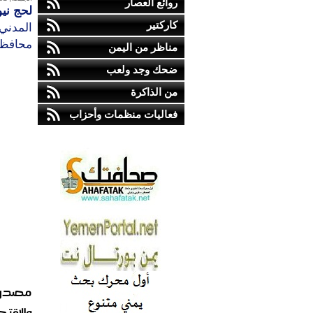
روائع العصار
لحج ني
كاركتير
المدن
محافظت
مناظر من اليمن
ضحك وجد ولعب
من الذاكرة
فعاليات منظمات وأحزاب
مصدر ق
والاقت