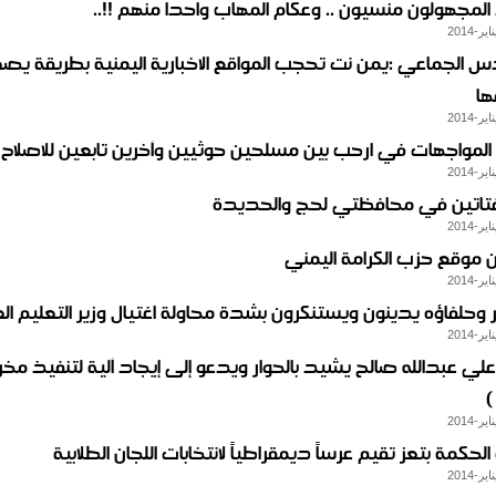
المجهولون منسيون .. وعكام المهاب واحدا منهم !!..
س الجماعي :يمن نت تحجب المواقع الاخبارية اليمنية بطريقة ي
ها
لمواجهات في ارحب بين مسلحين حوثيين وآخرين تابعين للاصلاح
 فتاتين في محافظتي لحج والحديدة
موقع حزب الكرامة اليمني
 وحلفاؤه يدينون ويستنكرون بشدة محاولة اغتيال وزير التعليم ال
علي عبدالله صالح يشيد بالحوار ويدعو إلى إيجاد آلية لتنفيذ مخرج
)
لحكمة بتعز تقيم عرساً ديمقراطياً لانتخابات اللجان الطلابية