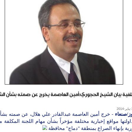
فية بيان الشيخ الحجوري:أمين العاصمة يخرج عن صمته بشأن الش
ز/صنعاء
- خرج أمين العاصمة عبدالقادر علي هلال، عن صمته بشأن 
اولتها مواقع إخبارية مختلفة مؤخراً بشأن مهام اللجنة المكلفة
ية بإنهاء الصراع بمنطقة "دماج" محافظة