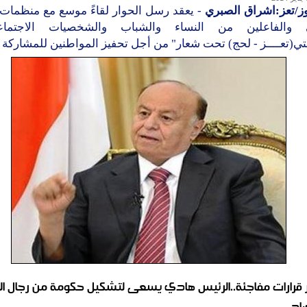
وز/تعز:اشراق الصبري
- يعقد رسل الحوار لقاءً موسع مع منظمات 
ي والفاعلين من النساء والشباب والشخصيات الاجتما
ي(تعــــز - لحج) تحت شعار" من أجل تحفيز المواطنين للمشاركة 
رارات مفاجئة..الرئيس هادي يسعى لتشكيل حكومة من رجال ا
صاد