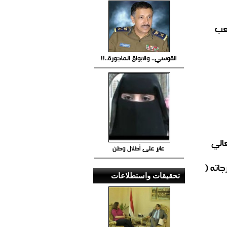
صعب
القوسي.. والابواق الماجورة..!!
عالي
عابر على أطلال وطن
اته (
تحقيقات واستطلاعات