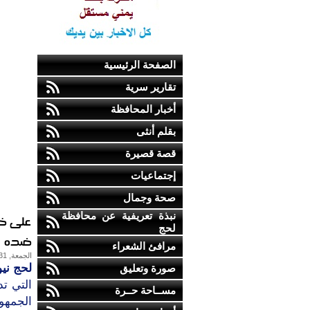
الصفحة الرئيسية
تقارير سرية
أخبار المحافظة
بقلم أنثى
قصة قصيرة
إجتماعيات
صحة وجمال
نبذة تعريفية عن محافظة
على خل
لحج
ضده
مرافئ الشعراء
الجمعة, 31-يناير-2014
لحج نيو
صورة وتعليق
التي تد
مســاحة حــرة
الجمهور