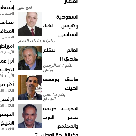
العصار
إستعاد
لحج نيوز
الخميس, 30-يناير-2014
السعودية
محافظ 
وكابوس الغباء
المحاف
السياسي
الخميس, 30-يناير-2014
بقلم/ عبدالملك العصار
إمبراط
العالم يتكلم
الأربعاء, 29-يناير-2014
هندي !!
بقلم / عبدالرحمن
للأجان
بجاش
الأربعاء, 29-يناير-2014
هادي ورقصة
أكثر من (78)فندق بأمانة العاصمة اليمنيه تعرض قنوات م
الديك
الثلاثاء, 28-يناير-2014
بقلم د./ عادل
الرئيس
الشجاع
الثلاثاء, 28-يناير-2014
التهريب.. جريمة
الحوثي
تدمر الفرد
الشيخ 
والمجتمع
الثلاثاء, 28-يناير-2014
وخيانة بحق الوطن ..؟