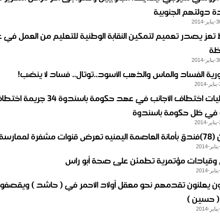
ة دولتهم الجنوبية
تعز يصدر تعميم لتمكين النقابة الوطنية للتعليم من العمل في 
ظة
ورية الفساد والماس والذهب الأسود..توتال.. فساد لا ينضب!
أبرز عمليات اختطاف الأجانب في عهد حكومة باسندوة 34 جريم
ب في ظل حكومة باسندوة
شفرة لممارسة الجنس
 وقيادات مؤتمرية تطمئن على صحة أبو راس
ون يعلنون تقدمهم نحو معقل أولاد الأحمر في ( حاشد ) ويقصفو
( حسين )