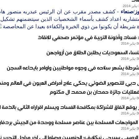
ز/صنعاء
- كشف مصدر مقرب عن ان الرئيس عبدربه منصور ها
شاريه اعداد كشف بأسماء الشخصيات الذين سيتضمنهم تشكيل 
 شريطة أن يكونوا من ذوي الخبرة والكفاءة بعيدا عن المحاصصة
 فساد وأخونة التربية في مؤتمر صحفي للإنقاذ
لنساء السعوديات يطلبن الطلاق من أزواجهن
رطة يشهر سلاحه في وجوه مواطنيين واوامر بايداعه السجن
بي للتصوير الضوئي يحكي علاج أمراض العيون في العالم ومنها
لليات جائزة حمدان بن محمد ال مكتوم
يوقع اتفاق للشراكة بمكافحة الفساد ويسلم اقراراه الثاني بالذمة ال
لمواجهات المسلحة بين عناصر مسلحة ووحدة من الجيش بردفان
الروسي سيرجي نيكلايف: الجنوبيين وصلوا إلى آخر مراحل التحرير ن