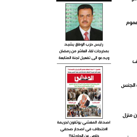
عموم
رئيس حزب الوفاق يشيد
بمخرجات لقاء العاشر من رمضان
ويدعو الى تفعيل لجنة المتابعة
ة اختطاف
ن منزل
اصدقاء المغشي يوثقون لجريمة
الاختطاف في اصدار صحفي
خاص عن الحادثة!!