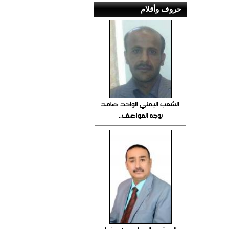
حروف وأقلام
الشعب اليمني الواحد صامد
بوجه العواصف..