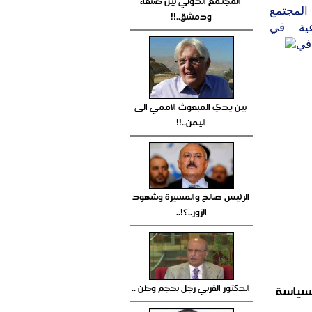
المجتمع الدولي بين صنعاء
المجتمع
ودمشق..!!
عية في
في
بين يدي المبعوث الأممي الى
اليمن..!!
الرئيس صالح والمسيرة وشهود
الزور..؟!..
الدكتور القربي رجل بحجم وطن ..
لسياسة