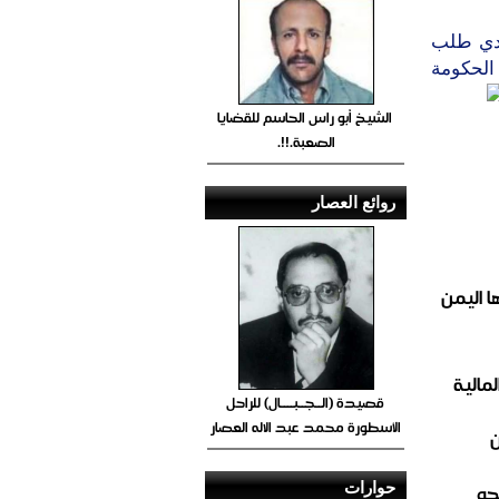
دي طلب
الحكومة
الشيخ أبو راس الحاسم للقضايا
الصعبة.!!.
روائع العصار
 اليمن
مالية
قصيدة (الــجــبــــال) للراحل
الأسطورة محمد عبد الاله العصار
حو
حوارات