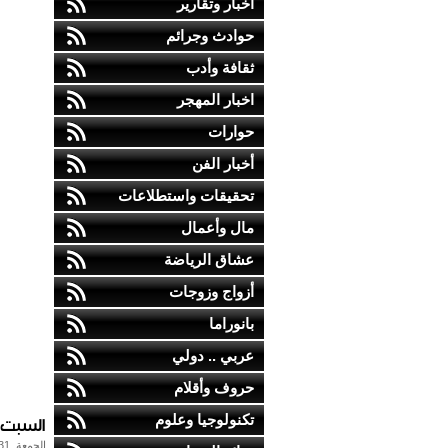
أخبار وتقارير
حوادث وجرائم
ثقافة وأدب
اخبار المهجر
حوارات
أخبار الفن
تحقيقات واستطلاعات
مال وأعمال
عشاق الرياضة
أزواج وزوجات
بانوراما
عربي .. دولي
حروف وأقلام
السبت ا
تكنولوجيا وعلوم
الجمعة, 31-يناير-2014