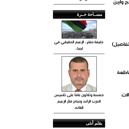
 وأبين
مســاحة حــرة
خليفة حفتر.. الزعيم الحقيقي في
تفاصيل)
ليبيا..
قاطعة
لات
خمسة وثلاثون عاماً على تأسيس
الحزب الرائد ونجاح فكر الزعيم
القائد
بقلم أنثى