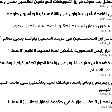
المقبل بدء صرف فوارق التعويضات للموظفين الفائضين بعدن ولحج
القاعدة بأبين يستولون على ناقلة عسكرية ويأسرون جنودها
 يشيعون جثمان الشهيد الدكتور احمد شرف الدين - صور
عن أبرز المستهدفين في جريمة السبعين وأولهم يحيى صالح (
ار رئيس الجمهورية بتشكيل لجنة تحديد الأقاليم "الأسماء "
 فضيحة بن مبارك بالتزوير على وثيقة الحوار تدفع أفراح الزوبة لم
فل الإختتام
ن يعرضون وثائق بأسماء قيادات أمنية وناشطين على قائمة الاغتيا
لفيديو
ة في حكومة الوفاق الوطني ( الأسماء )