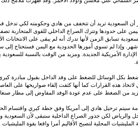
صر الشمالي علي محسن وأولاد الأحمر. وقد ظهرت ملامح ذلك 
ر أن السعودية تريد أن تتخفف من هادي وحكومته لكي تدخل ف
يمن على حدودها وتترك الصراع الداخلي للقوى المتحاربة تصفي
السعودية تسابق الزمن لأنها تدرك أنه لم يبقى على الانتخابات ال
شهر. وإذا لم تسوي أمورها الحدودية مع اليمن فستحتاج إلى س
لإدارة الأمريكية الجديدة. ومزيد من الوقت بالنسبة للسعودية 
.
ضغط بكل الوسائل للضغط على وفد الداخل بقبول مبادرة كيري
لاتخاذ هذه القرارات كما أنها كثفت إلقاء صواريخها على العاص
د من الضغط على عدم عودة الوفد المفاوض إلى مطار صنعاء
دمة سيتم ترحيل هادي إلى أمريكا وفق خطة كيري واقتسام الح
 والرياض لكن جذور الصراع الداخلية ستبقى لأن السعودية وا
 المليشيات المحلية لتصبح الأقاليم أمرا واقعا بقوة المليشيات