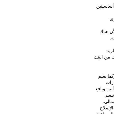
أساسيتين
ي.
أن هناك
.
رية
 من البنك
ما يعلم
ارات
بين ويافع
 ننسى
مالي.
لإصلاح