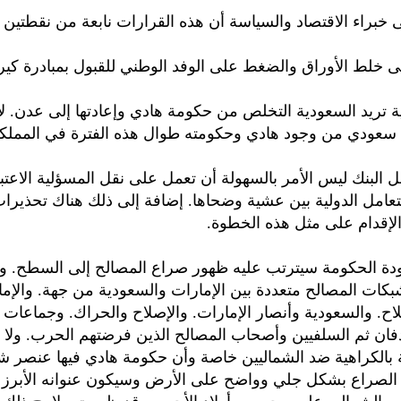
 خبراء الاقتصاد والسياسة أن هذه القرارات نابعة من نقطتين 
لى خلط الأوراق والضغط على الوفد الوطني للقبول بمبادرة كير
نية تريد السعودية التخلص من حكومة هادي وإعادتها إلى عدن. ل
سعودي من وجود هادي وحكومته طوال هذه الفترة في المملكة
قل البنك ليس الأمر بالسهولة أن تعمل على نقل المسؤلية الاعتبا
عامل الدولية بين عشية وضحاها. إضافة إلى ذلك هناك تحذيرات
لإقدام على مثل هذه الخطوة.
ودة الحكومة سيترتب عليه ظهور صراع المصالح إلى السطح. وك
بكات المصالح متعددة بين الإمارات والسعودية من جهة. والإم
ح. والسعودية وأنصار الإمارات. والإصلاح والحراك. وجماعات أ
فان ثم السلفيين وأصحاب المصالح الذين فرضتهم الحرب. ولا
ئة بالكراهية ضد الشماليين خاصة وأن حكومة هادي فيها عنصر ش
الصراع بشكل جلي وواضح على الأرض وسيكون عنوانه الأبرز ا