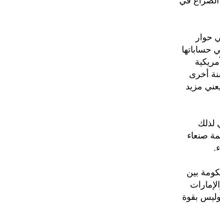
الصراع في
ي حوار
 حساباتها
أمريكية
نة أخرى
يعني مزيد
 لذلك
مة صنعاء
.
كومة بين
لإمارات
 وليس بقوة