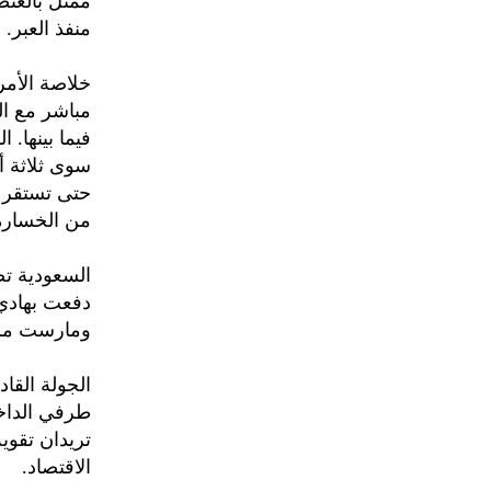
ممثل بالعن
منفذ العبر.
خلاصة الأم
مباشر مع ال
فيما بينها. 
سوى ثلاثة أ
حتى تستقر ا
من الخسارة
السعودية ت
دفعت بهادي 
ومارست مزي
الجولة القا
طرفي الداخل
تريدان تقوية
الاقتصاد.