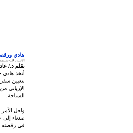
هادي ورقصة
الإثنين, 19-سبتمبر-2016
بقلم د./ عا
أتخذ هادي خ
بتعيين سفراء
الإرياني من
السياحة.
ولعل الأمر 
صنعاء إلى ع
في رقصته ال