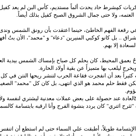
يات كمِشرط حاد يحدث ألماً مستديم، كأس البن لم يعد كفيل 
لعتمه، ولا حتى جمال الشروق الصبح كفيل بذلك أيضاً.
ي رقعة الفهم الخاطئ، حينما اعتقدت بأن رونق الشمس وندى 
راق .. بل كانو كوكبي المنيرين "دعاء" و "محمد"، الأن بتُ أفهم
سعادة إلا بهم.
ٌ بعمق المحيط، كان يحلم كل صباح بإمساك الشمس بيدية العا
خرج ليلعب بها متميزاً عن بقية أولاد الحارة.
كثيراً بعد أن انفجرت فقاعة الحرب لتنشر ريحها النتن في كل 
كن فقط حلم محمد هو الذي انتهى، بل كان كل "محمد" الصغير 
وم.
العادة عند حصولة على بعض عملات معدنية ليشتري لنفسة ولأ
"ثثرح اثتري" كان يردد بنشوة الفرح وأنا ارقبه بابتسامة كالسم
الإبتسامة طويلاً، أطبقت علي السماء حتى لم استطع أن اتنفس،