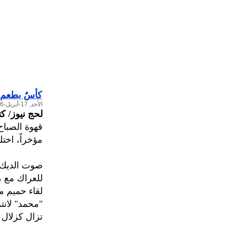
كأسٌ بطعم 
الأحد, 17-أبريل-2016
لحج نيوز/ ك
قهوة الصباح
مؤخراً، اخت
صوت الديك 
للعراك مع م
لقاء حميم م
"محمد" لانت
تزال كزلال 