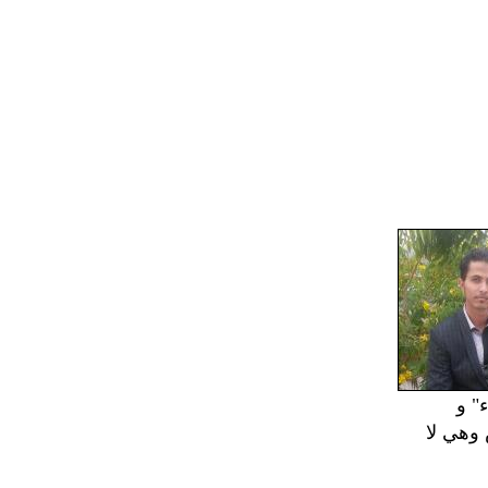
" و
وهي لا