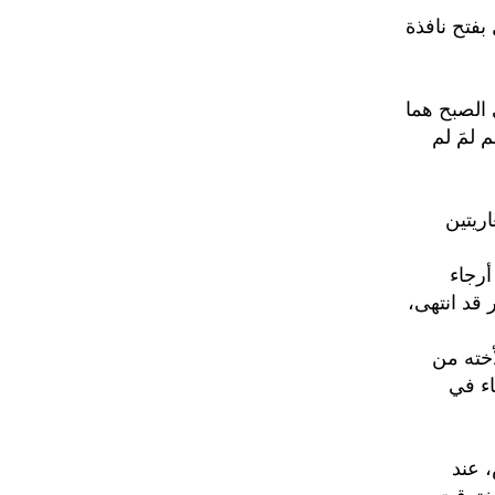
بفتح نافذة
الصبح هما
 لمَ لم
ريتين
أرجاء
قد انتهى،
خته من
اء في
 عند