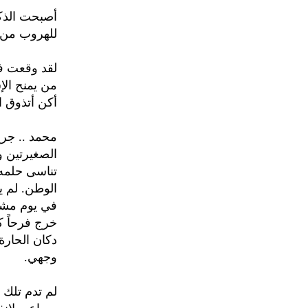
أصبحت الذكر
للهروب من ا
لقد وقعت ف
من يمنح الإش
أكن أتذوق ال
محمد .. جرح
الصغيرتين وي
تناسى حلمه 
الوطن. لم ي
في يوم مشؤ
خرج فرحاً ك
دكان الحارة 
وجهي.
لم تدم تلك 